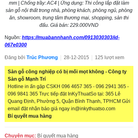
mm | Chống trầy: AC4 | Ứng dụng: Thi công lắp đặt làm
sàn gỗ nội thất trong nhà, phòng khách, phòng ngủ, phòng
ăn, showroom, trung tâm thương mại, shopping, sàn thi
đấu. Giá bán: 229.000VND
Nguồn:
https://muabannhanh.com/0913030303/id-
067e0300
Đăng bởi
Trúc Phương
28-12-2015
125 lượt xem
Sàn gỗ công nghiệp có bị mối mọt không - Công ty
Sàn gỗ Mạnh Trí
Hotline in ấn gặp CSKH 096 4657 365 - 096 2941 365 -
096 9841 365 Trực tiếp đặt InKyThuatSo tại: 365 Lê
Quang Định, Phường 5, Quận Bình Thạnh, TPHCM Gửi
email đặt nhận báo giá ngay in@inkythuatso.com
Bí quyết mua hàng
Chuyên mục:
Bí quyết mua hàng