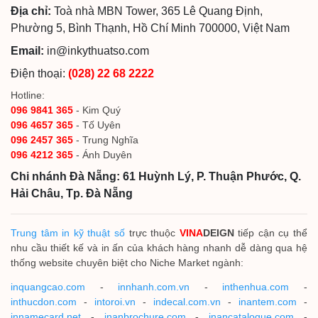
Địa chỉ:
Toà nhà MBN Tower, 365 Lê Quang Định,
Phường 5, Bình Thạnh, Hồ Chí Minh 700000, Việt Nam
Email:
in@inkythuatso.com
Điện thoại:
(028) 22 68 2222
Hotline:
096 9841 365
- Kim Quý
096 4657 365
- Tố Uyên
096 2457 365
- Trung Nghĩa
096 4212 365
- Ánh Duyên
Chi nhánh Đà Nẵng: 61 Huỳnh Lý, P. Thuận Phước, Q.
Hải Châu, Tp. Đà Nẵng
Trung tâm in kỹ thuật số
trực thuộc
VINA
DEIGN
tiếp cận cụ thể
nhu cầu thiết kế và in ấn của khách hàng nhanh dễ dàng qua hệ
thống website chuyên biệt cho Niche Market ngành:
inquangcao.com
-
innhanh.com.vn
-
inthenhua.com
-
inthucdon.com
-
intoroi.vn
-
indecal.com.vn
-
inantem.com
-
innamecard.net
-
inanbrochure.com
-
inancatalogue.com
-