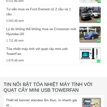
6.511 đã xem
Tư vấn mua xe Ford Everest cũ 2 cầu và 1
cầu
2.003 đã xem
Lý do không thể không mua xe Crossover mới
Hyundai i20
1.711 đã xem
Tỏa nhiệt máy tính với quạt cây mini usb
TowerFan
1.678 đã xem
TIN NỔI BẬT TỎA NHIỆT MÁY TÍNH VỚI
QUẠT CÂY MINI USB TOWERFAN
Thiết kế banner standee ẩm thực, in nhanh giá
rẻ...