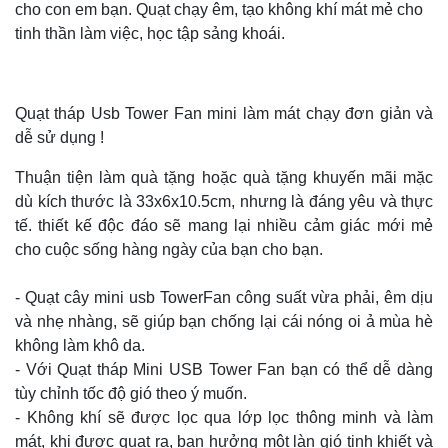
cho con em bạn. Quạt chạy êm, tạo không khí mát mẻ cho
tinh thần làm việc, học tập sảng khoái.
Quạt tháp Usb Tower Fan mini làm mát chạy đơn giản và
dễ sử dụng !
Thuận tiện làm quà tặng hoặc quà tặng khuyến mãi mặc
dù kích thước là 33x6x10.5cm, nhưng là đáng yêu và thực
tế. thiết kế độc đáo sẽ mang lại nhiều cảm giác mới mẻ
cho cuộc sống hàng ngày của bạn cho bạn.
- Quạt cây mini usb TowerFan công suất vừa phải, êm dịu
và nhẹ nhàng, sẽ giúp bạn chống lại cái nóng oi ả mùa hè
không làm khô da.
- Với Quạt tháp Mini USB Tower Fan bạn có thể dễ dàng
tùy chỉnh tốc độ gió theo ý muốn.
- Không khí sẽ được lọc qua lớp lọc thông minh và làm
mát, khi được quạt ra, bạn hưởng một làn gió tinh khiết và