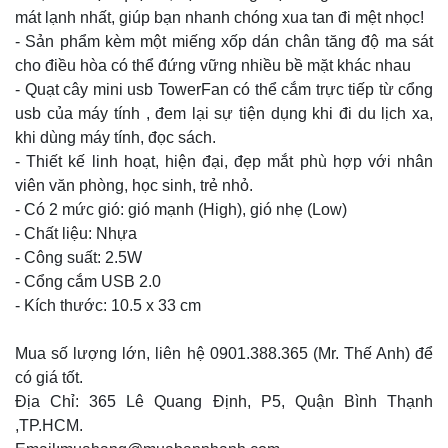
mát lạnh nhất, giúp bạn nhanh chóng xua tan đi mệt nhọc!
- Sản phẩm kèm một miếng xốp dán chân tăng độ ma sát
cho điều hòa có thể đứng vững nhiều bề mặt khác nhau
- Quạt cây mini usb TowerFan có thể cắm trực tiếp từ cổng
usb của máy tính , đem lại sự tiện dụng khi đi du lịch xa,
khi dùng máy tính, đọc sách.
- Thiết kế linh hoạt, hiện đại, đẹp mắt phù hợp với nhân
viên văn phòng, học sinh, trẻ nhỏ.
- Có 2 mức gió: gió mạnh (High), gió nhẹ (Low)
- Chất liệu: Nhựa
- Công suất: 2.5W
- Cổng cắm USB 2.0
- Kích thước: 10.5 x 33 cm
Mua số lượng lớn, liên hệ 0901.388.365 (Mr. Thế Anh) để
có giá tốt.
Địa Chỉ: 365 Lê Quang Định, P5, Quận Bình Thạnh
,TP.HCM.