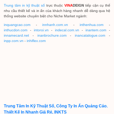
Trung tâm in kỹ thuật số
trực thuộc
VINA
DEIGN
tiếp cận cụ thể
nhu cầu thiết kế và in ấn của khách hàng nhanh dễ dàng qua hệ
thống website chuyên biệt cho Niche Market ngành:
inquangcao.com
-
innhanh.com.vn
-
inthenhua.com
-
inthucdon.com
-
intoroi.vn
-
indecal.com.vn
-
inantem.com
-
innamecard.net
-
inanbrochure.com
-
inancatalogue.com
-
inpp.com.vn
-
inhiflex.com
Trung Tâm In Kỹ Thuật Số, Công Ty In Ấn Quảng Cáo.
Thiết Kế In Nhanh Giá Rẻ, INKTS