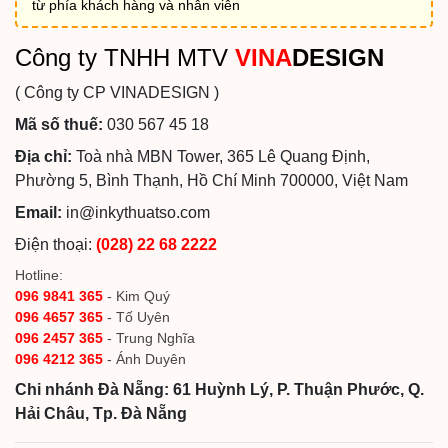
từ phía khách hàng và nhân viên
Công ty TNHH MTV
VINA
DESIGN
( Công ty CP VINADESIGN )
Mã số thuế:
030 567 45 18
Địa chỉ:
Toà nhà MBN Tower, 365 Lê Quang Định,
Phường 5, Bình Thạnh, Hồ Chí Minh 700000, Việt Nam
Email:
in@inkythuatso.com
Điện thoại:
(028) 22 68 2222
Hotline:
096 9841 365
- Kim Quý
096 4657 365
- Tố Uyên
096 2457 365
- Trung Nghĩa
096 4212 365
- Ánh Duyên
Chi nhánh Đà Nẵng: 61 Huỳnh Lý, P. Thuận Phước, Q.
Hải Châu, Tp. Đà Nẵng