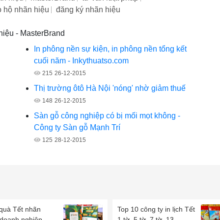
o hộ nhãn hiệu
đăng ký nhãn hiệu
 hiệu - MasterBrand
In phông nền sự kiện, in phông nền tổng kết
cuối năm - Inkythuatso.com
215
26-12-2015
Thị trường ôtô Hà Nội 'nóng' nhờ giảm thuế
148
26-12-2015
Sàn gỗ công nghiệp có bị mối mọt không -
Công ty Sàn gỗ Mạnh Trí
125
28-12-2015
 quà Tết nhãn
Top 10 công ty in lịch Tết
 doanh nghiệp,
1 tờ, 5 tờ, 7 tờ, 13...