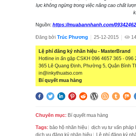
lực không ngừng trong việc nâng cao chất lượ
k
Nguồn:
https://muabannhanh.com/09342462
Đăng bởi
Trúc Phương
25-12-2015
1
Lệ phí đăng ký nhãn hiệu - MasterBrand
Hotline in ấn gặp CSKH 096 4657 365 - 096 2
365 Lê Quang Định, Phường 5, Quận Bình T
in@inkythuatso.com
Bí quyết mua hàng
Chuyên mục:
Bí quyết mua hàng
Tags:
bảo hộ nhãn hiệu
dịch vụ tư vấn pháp 
dịch vụ đăng ký nhãn hiệu
Lệ phí đăng ký nh