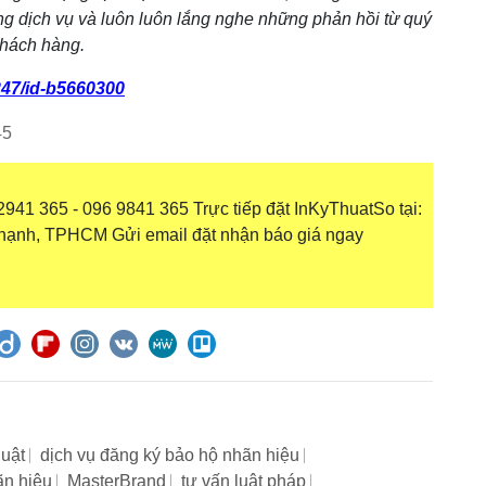
ng dịch vụ và luôn luôn lắng nghe những phản hồi từ quý
hách hàng.
47/id-b5660300
45
941 365 - 096 9841 365 Trực tiếp đặt InKyThuatSo tại:
hạnh, TPHCM Gửi email đặt nhận báo giá ngay
luật
dịch vụ đăng ký bảo hộ nhãn hiệu
ãn hiệu
MasterBrand
tư vấn luật pháp