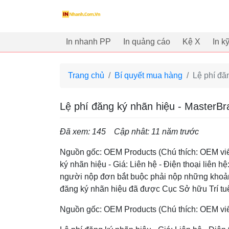
innhanh.com.vn
In nhanh PP
In quảng cáo
Kệ X
In k
Trang chủ
Bí quyết mua hàng
Lệ phí đă
Lệ phí đăng ký nhãn hiệu - MasterBr
Đã xem: 145
Cập nhât: 11 năm trước
Nguồn gốc: OEM Products (Chú thích: OEM viết
ký nhãn hiệu - Giá: Liên hệ - Điện thoại liên
người nộp đơn bắt buộc phải nộp những khoản 
đăng ký nhãn hiệu đã được Cục Sở hữu Trí tuệ
Nguồn gốc: OEM Products (Chú thích: OEM viết