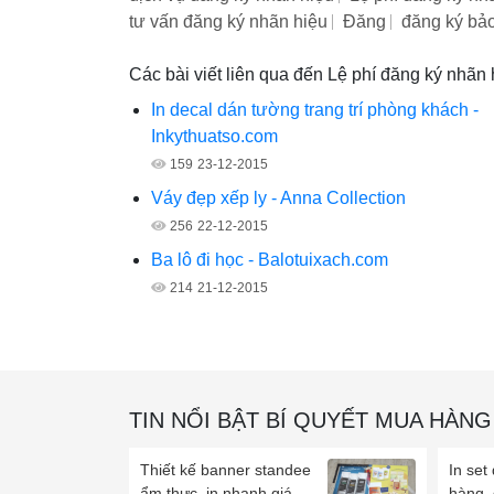
tư vấn đăng ký nhãn hiệu
Đăng
đăng ký bả
Các bài viết liên qua đến Lệ phí đăng ký nhãn
In decal dán tường trang trí phòng khách -
Inkythuatso.com
159
23-12-2015
Váy đẹp xếp ly - Anna Collection
256
22-12-2015
Ba lô đi học - Balotuixach.com
214
21-12-2015
TIN NỔI BẬT BÍ QUYẾT MUA HÀNG
Thiết kế banner standee
In set
ẩm thực, in nhanh giá
hàng,