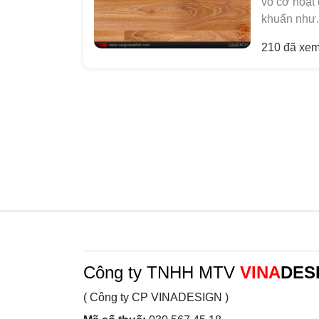
vô cơ hoạt 
khuẩn như.
210 đã xe
Công ty TNHH MTV
VINA
DES
( Công ty CP VINADESIGN )