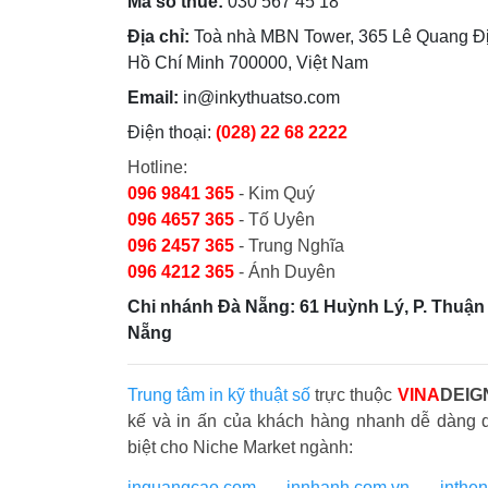
Mã số thuế:
030 567 45 18
Địa chỉ:
Toà nhà MBN Tower, 365 Lê Quang Đị
Hồ Chí Minh 700000, Việt Nam
Email:
in@inkythuatso.com
Điện thoại:
(028) 22 68 2222
Hotline:
096 9841 365
- Kim Quý
096 4657 365
- Tố Uyên
096 2457 365
- Trung Nghĩa
096 4212 365
- Ánh Duyên
Chi nhánh Đà Nẵng: 61 Huỳnh Lý, P. Thuận 
Nẵng
Trung tâm in kỹ thuật số
trực thuộc
VINA
DEIG
kế và in ấn của khách hàng nhanh dễ dàng 
biệt cho Niche Market ngành:
inquangcao.com
-
innhanh.com.vn
-
inthe