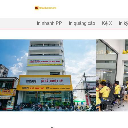
innhanh.com.vn
In nhanh PP
In quảng cáo
Kệ X
In k