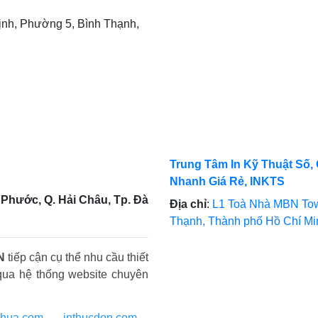
nh, Phường 5, Bình Thạnh,
Trung Tâm In Kỹ Thuật Số, 
Nhanh Giá Rẻ, INKTS
Phước, Q. Hải Châu, Tp. Đà
Địa chỉ
:
L1 Toà Nhà MBN Tow
Thạnh, Thành phố Hồ Chí M
N
tiếp cận cụ thể nhu cầu thiết
qua hệ thống website chuyên
nhua.com
-
inthucdon.com
-