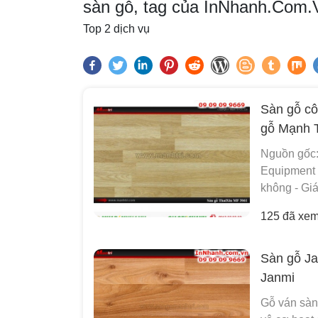
sàn gỗ, tag của InNhanh.Com.
Top 2 dịch vụ
Sàn gỗ cô
gỗ Mạnh T
Nguồn gốc:
Equipment 
không - Giá:
125 đã xe
Sàn gỗ Ja
Janmi
Gỗ ván sàn