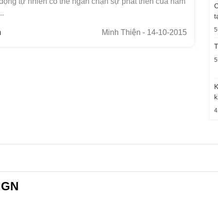
động tự nhiên có thể ngăn chặn sự phát triển của nấm
C
..
t
5
m
Minh Thiện
- 14-10-2015
T
5
K
k
4
IGN