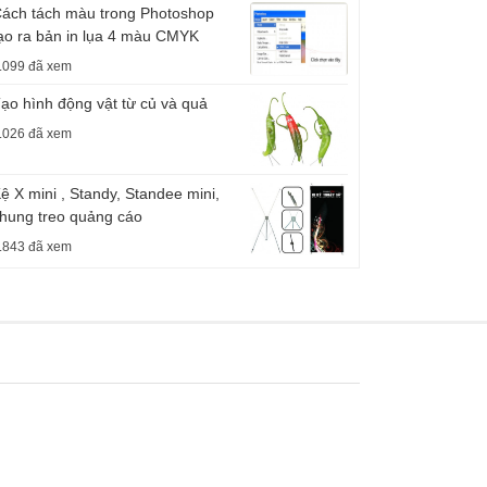
ách tách màu trong Photoshop
ạo ra bản in lụa 4 màu CMYK
.099 đã xem
ạo hình động vật từ củ và quả
.026 đã xem
ệ X mini , Standy, Standee mini,
hung treo quảng cáo
.843 đã xem