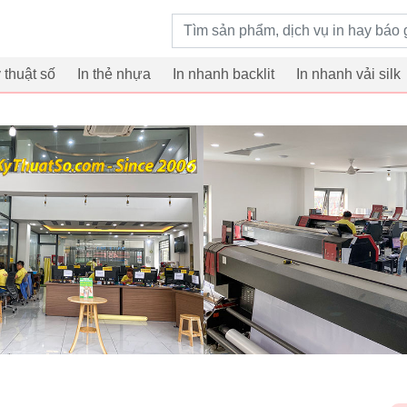
Từ khoá tìm kiếm
ỹ thuật số
In thẻ nhựa
In nhanh backlit
In nhanh vải silk