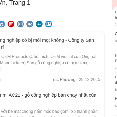
Vn, Trang 1
H
h
1
C
ng nghiệp có bị mối mọt không - Công ty Sàn
8
rí
H
 OEM Products (Chú thích: OEM viết tắt của Original
F
Manufacturer) Sàn gỗ công nghiệp có bị mối mọt
7
...
C
m
Trúc Phương
- 28-12-2015
d
6
nmi AC21 - gỗ công nghiệp bán chạy nhất của
H
6
 với bề mặt chống nấm mốc bao gồm lớp thành phần