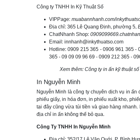
Công ty TNHH In Kỹ Thuật Số
VIPPage:
muabannhanh.com/inkythuats
Địa chỉ: 365 Lê Quang Định, phường 5,
ChatNhanh Shop:
0909099669.chatnha
Email: innhanh@inkythuatso.com
Hotline: 0909 215 365 - 0906 961 365 -
365 - 09 09 09 96 69 - 0909 212 365 - 
Xem thêm: Công ty in ấn kỹ thuật số
In Nguyễn Minh
Nguyễn Minh là công ty chuyên dịch vụ in ấn 
phiếu giấy, in hóa đơn, in phiếu xuất kho, phi
tại đây cũng vừa túi tiền và giao hàng nhanh
địa chỉ in ấn không thể bỏ qua.
Công Ty TNHH In Nguyễn Minh
Địa chỉ: 352/17 Lê Văn Quới, P. Bình Hư