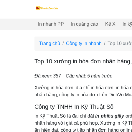
innhanh.com.vn
In nhanh PP
In quảng cáo
Kệ X
In k
Trang chủ
Công ty in nhanh
Top 10 xưởn
Top 10 xưởng in hóa đơn nhận hàng, 
Đã xem: 387
Cập nhât: 5 năm trước
Xưởng in hóa đơn, địa chỉ in hóa đơn, in hóa
nhận hàng, công ty in hóa đơn trên DichVu 
Công ty TNHH In Kỹ Thuật Số
In Kỹ Thuật Số là đại chỉ đặt
in phiếu giấy
ord
nhận hàng với giả cả phù hợp. Xưởng In Kỹ T
ấn hiện đại, công ty tiếp nhận đơn hàng online