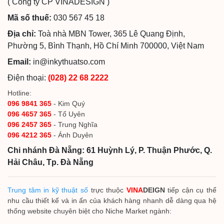
( Công ty CP VINADESIGN )
Mã số thuế:
030 567 45 18
Địa chỉ:
Toà nhà MBN Tower, 365 Lê Quang Định,
Phường 5, Bình Thạnh, Hồ Chí Minh 700000, Việt Nam
Email:
in@inkythuatso.com
Điện thoại:
(028) 22 68 2222
Hotline:
096 9841 365
- Kim Quý
096 4657 365
- Tố Uyên
096 2457 365
- Trung Nghĩa
096 4212 365
- Ánh Duyên
Chi nhánh Đà Nẵng: 61 Huỳnh Lý, P. Thuận Phước, Q.
Hải Châu, Tp. Đà Nẵng
Trung tâm in kỹ thuật số
trực thuộc
VINA
DEIGN
tiếp cận cụ thể
nhu cầu thiết kế và in ấn của khách hàng nhanh dễ dàng qua hệ
thống website chuyên biệt cho Niche Market ngành: