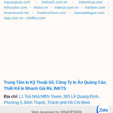
inquangcao.com
-
innhanh.com.vn
-
inthenhua.com
-
inthucdon.com
-
intoroi.vn
-
indecal.com.vn
-
inantem.com
-
innamecard.net
-
inanbrochure.com
-
inancatalogue.com
-
inpp.com.vn
-
inhiflex.com
Trung Tâm In Kỹ Thuật Số, Công Ty In Ấn Quảng Cáo.
Thiết Kế In Nhanh Giá Rẻ, INKTS
Địa chỉ
:
L1 Toà Nhà MBN Tower, 365 Lê Quang Định,
Phường 5, Bình Thạnh, Thành phố Hồ Chí Minh
Web designed by VINADESIGN