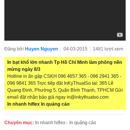
Đăng bởi
Huyen Nguyen
04-03-2015
1481 lượt xem
In bạt khổ lớn nhanh Tp Hồ Chí Minh làm phông nền
mừng ngày 8/3
Hotline in ấn gặp CSKH 096 4657 365 - 096 2941 365 -
096 9841 365 Trực tiếp đặt InKyThuatSo tại: 365 Lê
Quang Định, Phường 5, Quận Bình Thạnh, TPHCM Gửi
email đặt nhận báo giá ngay in@inkythuatso.com
In nhanh hiflex
In quảng cáo
Chuyên mục:
In nhanh hiflex
In quảng cáo