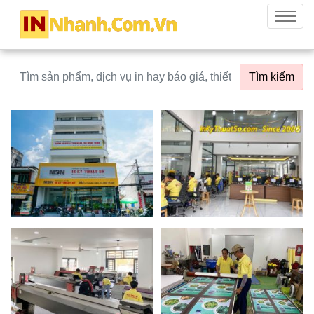
innhanh.com.vn
Menu
Từ khoá tìm kiếm
Tìm kiếm