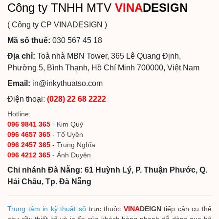
Công ty TNHH MTV
VINA
DESIGN
( Công ty CP VINADESIGN )
Mã số thuế:
030 567 45 18
Địa chỉ:
Toà nhà MBN Tower, 365 Lê Quang Định,
Phường 5, Bình Thạnh, Hồ Chí Minh 700000, Việt Nam
Email:
in@inkythuatso.com
Điện thoại:
(028) 22 68 2222
Hotline:
096 9841 365
- Kim Quý
096 4657 365
- Tố Uyên
096 2457 365
- Trung Nghĩa
096 4212 365
- Ánh Duyên
Chi nhánh Đà Nẵng: 61 Huỳnh Lý, P. Thuận Phước, Q.
Hải Châu, Tp. Đà Nẵng
Trung tâm in kỹ thuật số
trực thuộc
VINA
DEIGN
tiếp cận cụ thể