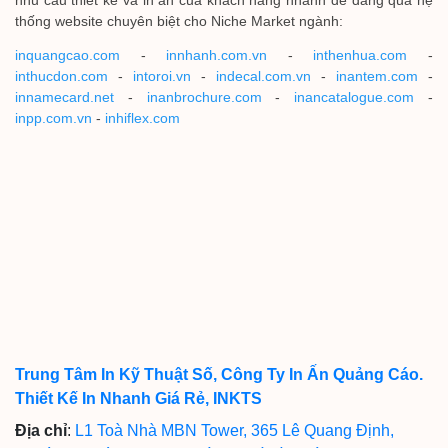
nhu cầu thiết kế và in ấn của khách hàng nhanh dễ dàng qua hệ
thống website chuyên biệt cho Niche Market ngành:
inquangcao.com
-
innhanh.com.vn
-
inthenhua.com
-
inthucdon.com
-
intoroi.vn
-
indecal.com.vn
-
inantem.com
-
innamecard.net
-
inanbrochure.com
-
inancatalogue.com
-
inpp.com.vn
-
inhiflex.com
Trung Tâm In Kỹ Thuật Số, Công Ty In Ấn Quảng Cáo.
Thiết Kế In Nhanh Giá Rẻ, INKTS
Địa chỉ
:
L1 Toà Nhà MBN Tower, 365 Lê Quang Định,