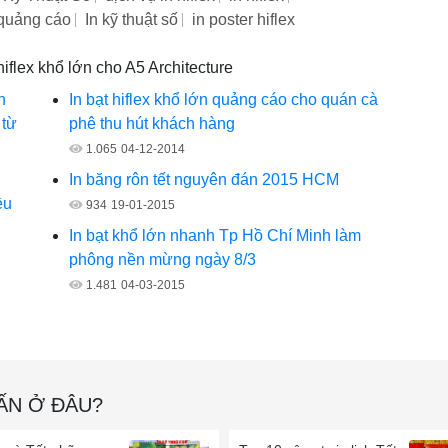
x quảng cáo
In kỹ thuật số
in poster hiflex
hiflex khổ lớn cho A5 Architecture
h
In bạt hiflex khổ lớn quảng cáo cho quán cà
 từ
phê thu hút khách hàng
1.065
04-12-2014
In băng rôn tết nguyên đán 2015 HCM
ều
934
19-01-2015
In bạt khổ lớn nhanh Tp Hồ Chí Minh làm
phông nền mừng ngày 8/3
1.481
04-03-2015
 ẤN Ở ĐÂU?