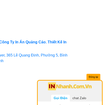
Công Ty In Ấn Quảng Cáo. Thiết Kế In
er, 365 Lê Quang Định, Phường 5, Bình
inh
Đóng lại
Gọi Điện
chat Zalo