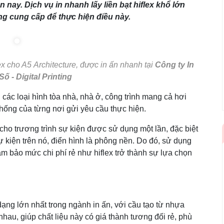
 nay. Dịch vụ in nhanh lấy liền bạt hiflex khổ lớn
ing cung cấp để thực hiện điều này.
lex cho A5
Architecture, được in ấn nhanh tại
Công ty In
ố - Digital Printing
 các loại hình tòa nhà, nhà ở, công trình mang cả hơi
thống của từng nơi gửi yêu cầu thực hiện.
o trương trình sự kiện được sử dụng một lần, đặc biệt
ự kiện trên nó, điển hình là phông nền. Do đó, sử dụng
ảm bảo mức chi phí rẻ như hiflex trở thành sự lựa chọn
c dạng lớn nhất trong ngành in ấn, với cầu tạo từ nhựa
au, giúp chất liệu này có giá thành tương đối rẻ, phù