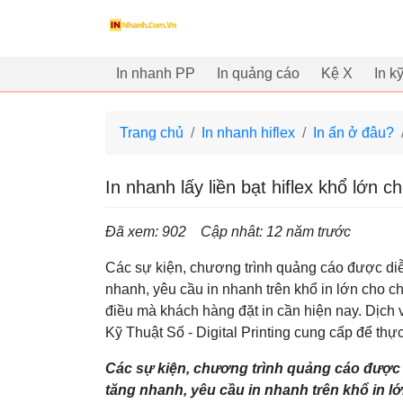
innhanh.com.vn
In nhanh PP
In quảng cáo
Kệ X
In k
Trang chủ
In nhanh hiflex
In ấn ở đâu?
In nhanh lấy liền bạt hiflex khổ lớn c
Đã xem: 902
Cập nhât: 12 năm trước
Các sự kiện, chương trình quảng cáo được diễ
nhanh, yêu cầu in nhanh trên khổ in lớn cho cho
điều mà khách hàng đặt in cần hiện nay. Dịch v
Kỹ Thuật Số - Digital Printing cung cấp để thực 
Các sự kiện, chương trình quảng cáo được 
tăng nhanh, yêu cầu in nhanh trên khổ in lớn