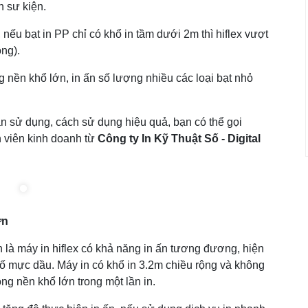
n sư kiện.
, nếu bạt in PP chỉ có khổ in tầm dưới 2m thì hiflex vượt
ông).
g nền khổ lớn, in ấn số lượng nhiều các loại bạt nhỏ
ian sử dụng, cách sử dụng hiệu quả, bạn có thể gọi
 viên kinh doanh từ
Công ty In Kỹ Thuật Số - Digital
ớn
n là máy in hiflex có khả năng in ấn tương đương, hiện
số mực dầu. Máy in có khổ in 3.2m chiều rộng và không
ng nền khổ lớn trong một lần in.