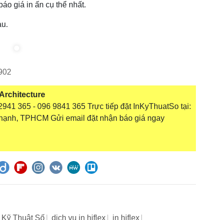
áo giá in ấn cụ thể nhất.
sau.
902
 Architecture
941 365 - 096 9841 365 Trực tiếp đặt InKyThuatSo tại:
hạnh, TPHCM Gửi email đặt nhận báo giá ngay
 Kỹ Thuật Số
dịch vụ in hiflex
in hiflex