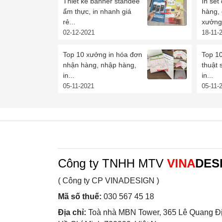
Thiết kế banner standee
In set
ẩm thực, in nhanh giá
hàng,
rẻ...
xưởng 
02-12-2021
18-11-
Top 10 xưởng in hóa đơn
Top 10
nhận hàng, nhập hàng,
thuật 
in...
in...
05-11-2021
05-11-
Công ty TNHH MTV
VINA
DES
( Công ty CP VINADESIGN )
Mã số thuế:
030 567 45 18
Địa chỉ:
Toà nhà MBN Tower, 365 Lê Quang Đị