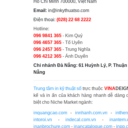
Hồ Chí Minh 700000, Việt Nam
Email:
in@inkythuatso.com
Điện thoại:
(028) 22 68 2222
Hotline:
096 9841 365
- Kim Quý
096 4657 365
- Tố Uyên
096 2457 365
- Trung Nghĩa
096 4212 365
- Ánh Duyên
Chi nhánh Đà Nẵng: 61 Huỳnh Lý, P. Thuận 
Nẵng
Trung tâm in kỹ thuật số
trực thuộc
VINA
DEIG
kế và in ấn của khách hàng nhanh dễ dàng 
biệt cho Niche Market ngành:
inquangcao.com
-
innhanh.com.vn
-
inthe
intoroi.vn
-
indecal.com.vn
-
inantem
inanbrochure.com
-
inancatalogue.com
-
inpp.