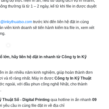
tăng độ thực hiện in ấn, nếu sử dụng dịch vụ in nhanh,
hông thường là từ 1 – 2 ngày, kể từ khi file in được duyệt
h@inkythuatso.com
trước khi đến liên hệ đặt in cùng
ân viên kinh doanh sẽ tiến hành kiểm tra file in, xem xét
ông.
 lớn, hãy liên hệ đặt in nhanh từ Công ty In Kỹ
iên in ấn nhiều năm kinh nghiệm, giúp hoàn thành đơn
i và rõ ràng nhất. Máy in được
Công ty In Kỹ Thuật
ước ngoài, với đầu phun công nghệ Nhật, cho thành
.
 Thuật Số - Digital Printing
qua hotline in ấn nhanh
09
 yêu cầu in cùng file đặt in về địa chỉ