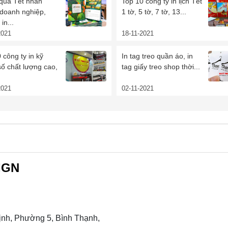
 quà Tết nhãn
Top 10 công ty in lịch Tết
 doanh nghiệp,
1 tờ, 5 tờ, 7 tờ, 13...
in...
2021
18-11-2021
 công ty in kỹ
In tag treo quần áo, in
số chất lượng cao,
tag giấy treo shop thời...
2021
02-11-2021
IGN
nh, Phường 5, Bình Thạnh,