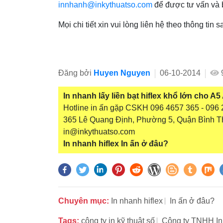
innhanh@inkythuatso.com
để được tư vấn và b
Mọi chi tiết xin vui lòng liên hệ theo thông tin 
Đăng bởi
Huyen Nguyen
06-10-2014
In nhanh lấy liền bạt hiflex khổ lớn cho A5
Hotline in ấn gặp CSKH 096 4657 365 - 096 2
365 Lê Quang Định, Phường 5, Quận Bình T
in@inkythuatso.com
In nhanh hiflex
In ấn ở đâu?
Chuyên mục:
In nhanh hiflex
In ấn ở đâu?
Tags:
công ty in kỹ thuật số
Công ty TNHH In