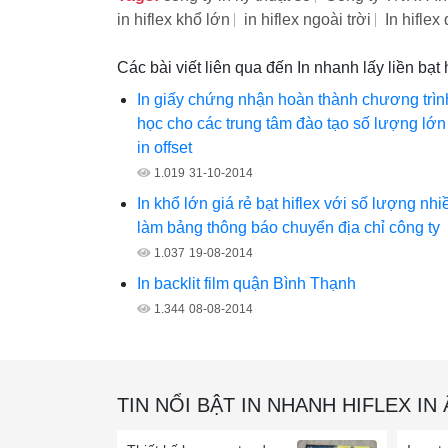
in hiflex khổ lớn
in hiflex ngoài trời
In hifle
Các bài viết liên qua đến In nhanh lấy liền bạt 
In giấy chứng nhận hoàn thành chương trìn
học cho các trung tâm đào tạo số lượng lớn
in offset
1.019
31-10-2014
In khổ lớn giá rẻ bạt hiflex với số lượng nhi
làm bảng thông báo chuyển địa chỉ công ty
1.037
19-08-2014
In backlit film quận Bình Thạnh
1.344
08-08-2014
TIN NỔI BẬT IN NHANH HIFLEX IN