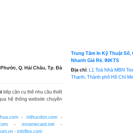
Trung Tâm In Kỹ Thuật Số, 
Nhanh Giá Rẻ, INKTS
Phước, Q. Hải Châu, Tp. Đà
Địa chỉ
:
L1 Toà Nhà MBN Tow
Thạnh, Thành phố Hồ Chí M
N
tiếp cận cụ thể nhu cầu thiết
qua hệ thống website chuyên
nhua.com
-
inthucdon.com
-
.com
-
innamecard.net
-
com.vn
-
inhiflex.com