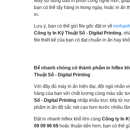
Máy sử dụng dầu in phun công nghệ mới, giúp 
bạn có thể lấy hàng in trong ngày, hoặc in ấn t
in.
Lưu ý, bạn có thể gửi file gốc đặt in về
innhan
Công ty In Kỹ Thuật Số - Digital Printing
, nh
file thiết kế của bạn có đạt chuẩn in ấn hay kh
Để nhanh chóng có thành phẩm in hiflex khổ
Thuật Số - Digital Printing
Với đầy đủ máy in ấn hiện đại, đội ngũ nhân v
hàng của bạn với chất lượng cùng màu sắc tươ
Số - Digital Printing
nhập khẩu trực tiếp từ n
phẩm in ấn độ sắc nét cao hơn trước nhiều lần
Đặt in nhanh hiflex khổ lớn cùng
Công ty In Kỹ
09 09 96 69
hoặc thuận tiện hơn, bạn có thể gửi