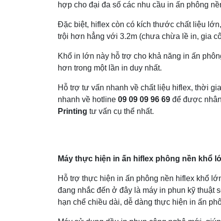
hợp cho đại đa số các nhu cầu in ấn phông nề
Đặc biệt, hiflex còn có kích thước chất liệu lớn
trội hơn hẳng với 3.2m (chưa chừa lề in, gia c
Khổ in lớn này hỗ trợ cho khả năng in ấn phôn
hơn trong một lần in duy nhất.
Hỗ trợ tư vấn nhanh về chất liệu hiflex, thời g
nhanh về hotline
09 09 09 96 69
để được nhân
Printing
tư vấn cụ thể nhất.
Máy thực hiện in ấn hiflex phông nền khổ l
Hỗ trợ thực hiện in ấn phông nền hiflex khổ lớ
đang nhắc đến ở đây là máy in phun kỹ thuật 
hạn chể chiều dài, dễ dàng thực hiện in ấn phô