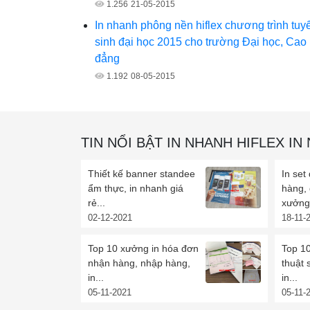
1.256
21-05-2015
In nhanh phông nền hiflex chương trình tuy
sinh đại học 2015 cho trường Đại học, Cao
đẳng
1.192
08-05-2015
TIN NỔI BẬT IN NHANH HIFLEX IN
Thiết kế banner standee
In set
ẩm thực, in nhanh giá
hàng,
rẻ...
xưởng 
02-12-2021
18-11-
Top 10 xưởng in hóa đơn
Top 10
nhận hàng, nhập hàng,
thuật 
in...
in...
05-11-2021
05-11-