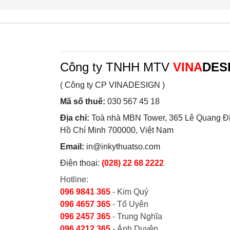
Công ty TNHH MTV
VINA
DES
( Công ty CP VINADESIGN )
Mã số thuế:
030 567 45 18
Địa chỉ:
Toà nhà MBN Tower, 365 Lê Quang Đị
Hồ Chí Minh 700000, Việt Nam
Email:
in@inkythuatso.com
Điện thoại:
(028) 22 68 2222
Hotline:
096 9841 365
- Kim Quý
096 4657 365
- Tố Uyên
096 2457 365
- Trung Nghĩa
096 4212 365
- Ánh Duyên