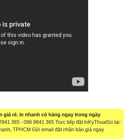
ớn giá rẻ, in nhanh có hàng ngay trong ngày
941 365 - 096 9841 365 Trực tiếp đặt InKyThuatSo tại:
hạnh, TPHCM Gửi email đặt nhận báo giá ngay