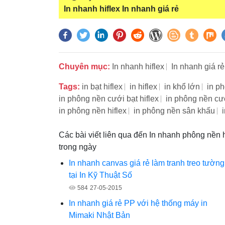
In nhanh hiflex
In nhanh giá rẻ
Chuyên mục:
In nhanh hiflex
In nhanh giá rẻ
Tags:
in bạt hiflex
in hiflex
in khổ lớn
in p
in phông nền cưới bạt hiflex
in phông nền cướ
in phông nền hiflex
in phông nền sân khấu
Các bài viết liên qua đến In nhanh phông nền hi
trong ngày
In nhanh canvas giá rẻ làm tranh treo tường
tại In Kỹ Thuật Số
584
27-05-2015
In nhanh giá rẻ PP với hệ thống máy in
Mimaki Nhật Bản