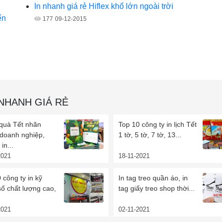
In nhanh giá rẻ Hiflex khổ lớn ngoài trời
ển
177
09-12-2015
 NHANH GIÁ RẺ
 quà Tết nhãn
Top 10 công ty in lịch Tết
 doanh nghiệp,
1 tờ, 5 tờ, 7 tờ, 13...
in...
2021
18-11-2021
 công ty in kỹ
In tag treo quần áo, in
số chất lượng cao,
tag giấy treo shop thời...
2021
02-11-2021