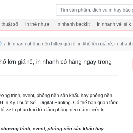
Từ khoá tìm kiếm
ỹ thuật số
In thẻ nhựa
In nhanh backlit
In nhanh vải silk
ẻ
In nhanh phông nền hiflex giá rẻ, in khổ lớn giá rẻ, in nha
khổ lớn giá rẻ, in nhanh có hàng ngay trong
ương trình, event, phông nền sân khấu hay phông nền
 In Kỹ Thuật Số - Digital Printing. Có thể bạn quan tâm:
café >> In phun khổ lớn làm phông nền đám cưới In
 chương trình, event, phông nền sân khấu hay