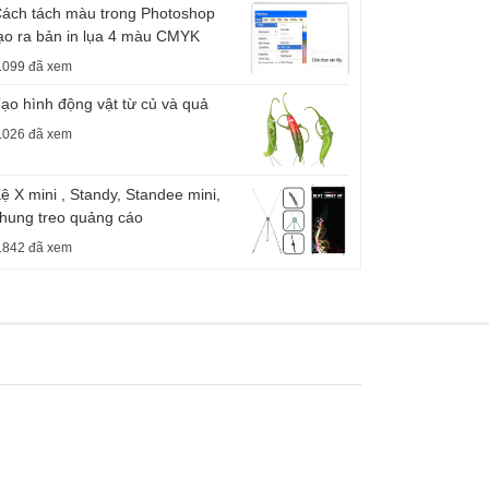
ách tách màu trong Photoshop
ạo ra bản in lụa 4 màu CMYK
.099 đã xem
ạo hình động vật từ củ và quả
.026 đã xem
ệ X mini , Standy, Standee mini,
hung treo quảng cáo
.842 đã xem