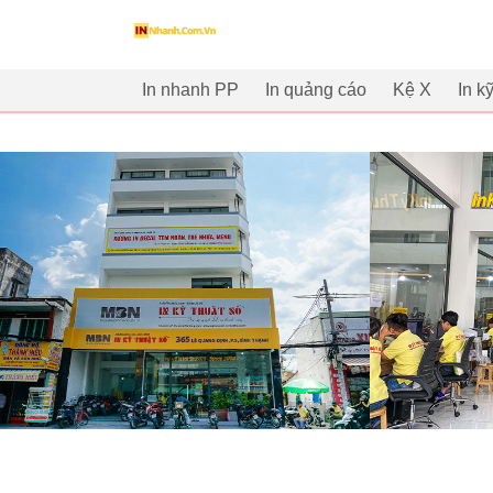
innhanh.com.vn
In nhanh PP
In quảng cáo
Kệ X
In k