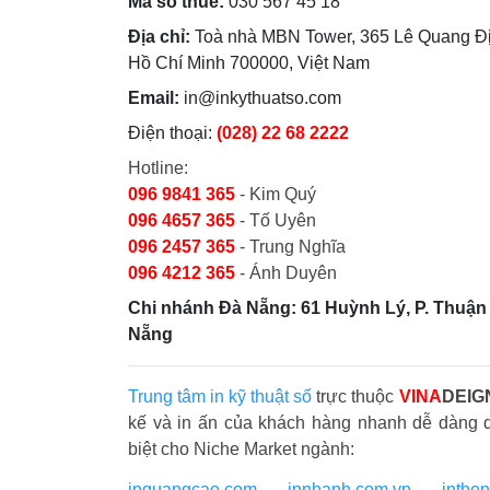
Mã số thuế:
030 567 45 18
Địa chỉ:
Toà nhà MBN Tower, 365 Lê Quang Đị
Hồ Chí Minh 700000, Việt Nam
Email:
in@inkythuatso.com
Điện thoại:
(028) 22 68 2222
Hotline:
096 9841 365
- Kim Quý
096 4657 365
- Tố Uyên
096 2457 365
- Trung Nghĩa
096 4212 365
- Ánh Duyên
Chi nhánh Đà Nẵng: 61 Huỳnh Lý, P. Thuận 
Nẵng
Trung tâm in kỹ thuật số
trực thuộc
VINA
DEIG
kế và in ấn của khách hàng nhanh dễ dàng 
biệt cho Niche Market ngành:
inquangcao.com
-
innhanh.com.vn
-
inthe