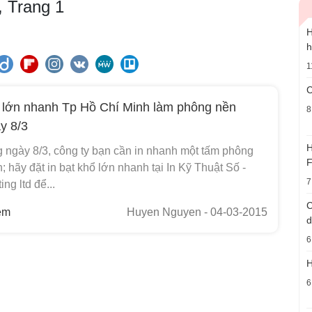
, Trang 1
H
h
1
C
ổ lớn nhanh Tp Hồ Chí Minh làm phông nền
8
y 8/3
H
ngày 8/3, công ty bạn cần in nhanh một tấm phông
F
; hãy đặt in bạt khổ lớn nhanh tại In Kỹ Thuật Số -
7
ing ltd để...
C
em
Huyen Nguyen
- 04-03-2015
d
6
H
6