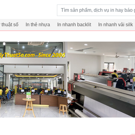
Từ khoá tìm kiếm
ỹ thuật số
In thẻ nhựa
In nhanh backlit
In nhanh vải silk