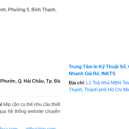
nh, Phường 5, Bình Thạnh,
Trung Tâm In Kỹ Thuật Số, 
Nhanh Giá Rẻ, INKTS
Phước, Q. Hải Châu, Tp. Đà
Địa chỉ
:
L1 Toà Nhà MBN Tow
Thạnh, Thành phố Hồ Chí M
N
tiếp cận cụ thể nhu cầu thiết
qua hệ thống website chuyên
nhua.com
-
inthucdon.com
-