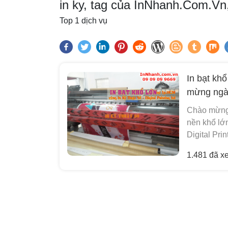
in ky, tag của InNhanh.Com.Vn
Top 1 dịch vụ
In bạt kh
mừng ngà
Chào mừng 
nền khổ lớn
Digital Print
1.481 đã x