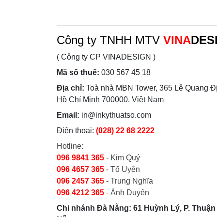
Công ty TNHH MTV
VINA
DES
( Công ty CP VINADESIGN )
Mã số thuế:
030 567 45 18
Địa chỉ:
Toà nhà MBN Tower, 365 Lê Quang Đị
Hồ Chí Minh 700000, Việt Nam
Email:
in@inkythuatso.com
Điện thoại:
(028) 22 68 2222
Hotline:
096 9841 365
- Kim Quý
096 4657 365
- Tố Uyên
096 2457 365
- Trung Nghĩa
096 4212 365
- Ánh Duyên
Chi nhánh Đà Nẵng: 61 Huỳnh Lý, P. Thuận 