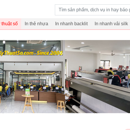
Từ khoá tìm kiếm
ỹ thuật số
In thẻ nhựa
In nhanh backlit
In nhanh vải silk