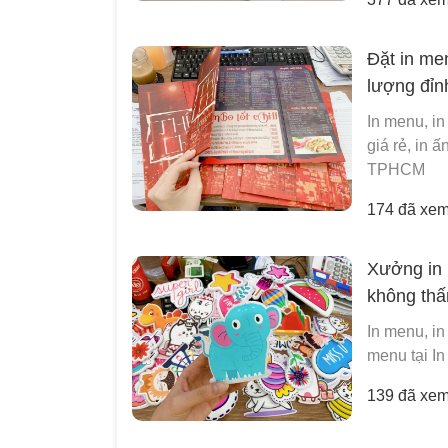
Đặt in me
lượng đỉn
In menu, in
giá rẻ, in 
TPHCM
174 đã xe
Xưởng in 
không th
In menu, in
menu tại I
139 đã xe