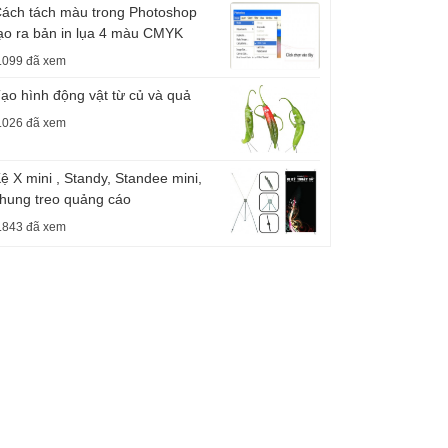
ách tách màu trong Photoshop
ạo ra bản in lụa 4 màu CMYK
.099 đã xem
ạo hình động vật từ củ và quả
.026 đã xem
ệ X mini , Standy, Standee mini,
hung treo quảng cáo
.843 đã xem