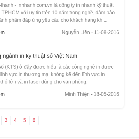
Nhanh - innhanh.com.vn là công ty in nhanh kỹ thuật
ại TPHCM với uy tín trên 10 năm trong nghề, đảm bảo
hành phẩm đáp ứng yêu cầu cho khách hàng khi...
em
Nguyễn Liên
- 11-08-2016
g ngành in kỹ thuật số Việt Nam
 số (KTS) ở đây được hiểu là các công nghệ in được
lĩnh vực in thương mại không kể đến lĩnh vực in
khổ lớn và in laser dùng cho văn phòng.
em
Minh Thiện
- 18-05-2016
3
4
5
6