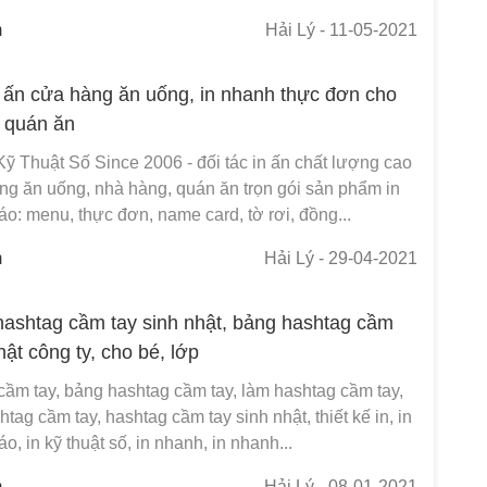
m
Hải Lý
- 11-05-2021
n ấn cửa hàng ăn uống, in nhanh thực đơn cho
 quán ăn
Kỹ Thuật Số Since 2006 - đối tác in ấn chất lượng cao
ng ăn uống, nhà hàng, quán ăn trọn gói sản phẩm in
o: menu, thực đơn, name card, tờ rơi, đồng...
m
Hải Lý
- 29-04-2021
hashtag cầm tay sinh nhật, bảng hashtag cầm
hật công ty, cho bé, lớp
cầm tay, bảng hashtag cầm tay, làm hashtag cầm tay,
shtag cầm tay, hashtag cầm tay sinh nhật, thiết kế in, in
o, in kỹ thuật số, in nhanh, in nhanh...
m
Hải Lý
- 08-01-2021