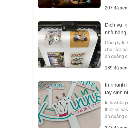
207 đã xe
Dịch vụ i
nhà hàng,
Công ty In 
cho cửa hà
ấn quảng cá
189 đã xe
In nhanh 
tay sinh n
In hashtag 
thiết kế ha
ấn quảng cá
377 đã xe