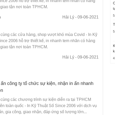
nce 2006 hỗ trợ thiết kế, in nhanh tem nhãn có hàng
C
, giao tận nơi toàn TPHCM.
t
5
m
Hải Lý
- 09-06-2021
T
5
cùng các cửa hàng, shop vượt khó mùa Covid - In Kỹ
nce 2006 hỗ trợ thiết kế, in nhanh tem nhãn có hàng
K
, giao tận nơi toàn TPHCM.
k
Hải Lý
- 09-06-2021
4
 ấn công ty tổ chức sự kiện, nhận in ấn nhanh
ện
cùng các chương trình sự kiện diễn ra tại TPHCM
ên toàn quốc - In Kỹ Thuật Số Since 2006 với dịch vụ
n ấn, gia công, giao nhận, đáp ứng số lượng lớn...