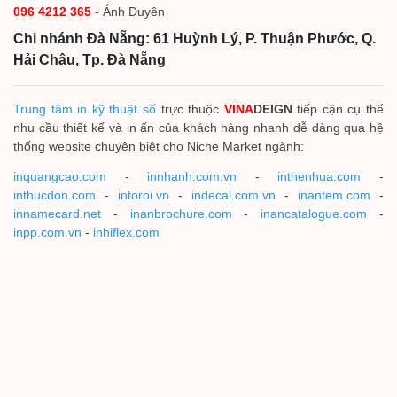
096 4212 365
- Ánh Duyên
Chi nhánh Đà Nẵng: 61 Huỳnh Lý, P. Thuận Phước, Q.
Hải Châu, Tp. Đà Nẵng
Trung tâm in kỹ thuật số
trực thuộc
VINA
DEIGN
tiếp cận cụ thể
nhu cầu thiết kế và in ấn của khách hàng nhanh dễ dàng qua hệ
thống website chuyên biệt cho Niche Market ngành:
inquangcao.com
-
innhanh.com.vn
-
inthenhua.com
-
inthucdon.com
-
intoroi.vn
-
indecal.com.vn
-
inantem.com
-
innamecard.net
-
inanbrochure.com
-
inancatalogue.com
-
inpp.com.vn
-
inhiflex.com