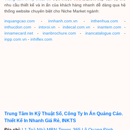
nhu cầu thiết kế và in ấn của khách hàng nhanh dễ dàng qua hệ
thống website chuyên biệt cho Niche Market ngành:
inquangcao.com
-
innhanh.com.vn
-
inthenhua.com
-
inthucdon.com
-
intoroi.vn
-
indecal.com.vn
-
inantem.com
-
innamecard.net
-
inanbrochure.com
-
inancatalogue.com
-
inpp.com.vn
-
inhiflex.com
Trung Tâm In Kỹ Thuật Số, Công Ty In Ấn Quảng Cáo.
Thiết Kế In Nhanh Giá Rẻ, INKTS
Địa chỉ
:
L1 Toà Nhà MBN Tower, 365 Lê Quang Định,