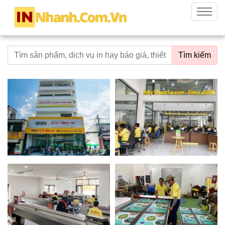
innhanh.com.vn
Menu
Từ khoá tìm kiếm
Tìm kiếm