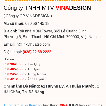
Công ty TNHH MTV
VINA
DESIGN
( Công ty CP VINADESIGN )
Mã số thuế:
030 567 45 18
Địa chỉ:
Toà nhà MBN Tower, 365 Lê Quang Định,
Phường 5, Bình Thạnh, Hồ Chí Minh 700000, Việt Nam
Email:
in@inkythuatso.com
Điện thoại:
(028) 22 68 2222
Hotline:
096 9841 365
- Kim Quý
096 4657 365
- Tố Uyên
096 2457 365
- Trung Nghĩa
096 4212 365
- Ánh Duyên
Chi nhánh Đà Nẵng: 61 Huỳnh Lý, P. Thuận Phước, Q.
Hải Châu, Tp. Đà Nẵng
Trung tâm in kỹ thuật số
trực thuộc
VINA
DEIGN
tiếp cận cụ thể