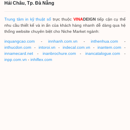
Hải Châu, Tp. Đà Nẵng
Trung tâm in kỹ thuật số
trực thuộc
VINA
DEIGN
tiếp cận cụ thể
nhu cầu thiết kế và in ấn của khách hàng nhanh dễ dàng qua hệ
thống website chuyên biệt cho Niche Market ngành:
inquangcao.com
-
innhanh.com.vn
-
inthenhua.com
-
inthucdon.com
-
intoroi.vn
-
indecal.com.vn
-
inantem.com
-
innamecard.net
-
inanbrochure.com
-
inancatalogue.com
-
inpp.com.vn
-
inhiflex.com