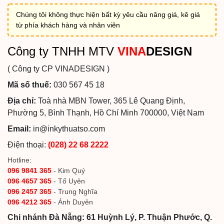
Chúng tôi không thực hiện bất kỳ yêu cầu nâng giá, kê giá
từ phía khách hàng và nhân viên
Công ty TNHH MTV
VINA
DESIGN
( Công ty CP VINADESIGN )
Mã số thuế:
030 567 45 18
Địa chỉ:
Toà nhà MBN Tower, 365 Lê Quang Định,
Phường 5, Bình Thạnh, Hồ Chí Minh 700000, Việt Nam
Email:
in@inkythuatso.com
Điện thoại:
(028) 22 68 2222
Hotline:
096 9841 365
- Kim Quý
096 4657 365
- Tố Uyên
096 2457 365
- Trung Nghĩa
096 4212 365
- Ánh Duyên
Chi nhánh Đà Nẵng: 61 Huỳnh Lý, P. Thuận Phước, Q.