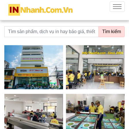
innhanh.com.vn
Menu
Từ khoá tìm kiếm
Tìm kiếm