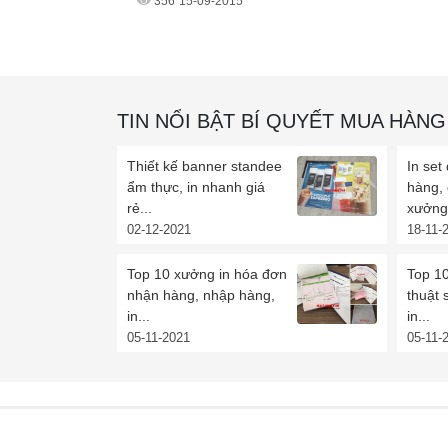
356
15-09-2015
TIN NỔI BẬT BÍ QUYẾT MUA HÀNG
Thiết kế banner standee
In set
ẩm thực, in nhanh giá
hàng,
rẻ...
xưởng 
02-12-2021
18-11-
Top 10 xưởng in hóa đơn
Top 10
nhận hàng, nhập hàng,
thuật 
in...
in...
05-11-2021
05-11-