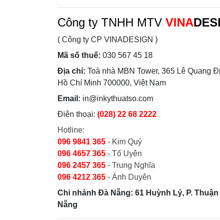
Công ty TNHH MTV
VINA
DES
( Công ty CP VINADESIGN )
Mã số thuế:
030 567 45 18
Địa chỉ:
Toà nhà MBN Tower, 365 Lê Quang Đị
Hồ Chí Minh 700000, Việt Nam
Email:
in@inkythuatso.com
Điện thoại:
(028) 22 68 2222
Hotline:
096 9841 365
- Kim Quý
096 4657 365
- Tố Uyên
096 2457 365
- Trung Nghĩa
096 4212 365
- Ánh Duyên
Chi nhánh Đà Nẵng: 61 Huỳnh Lý, P. Thuận 
Nẵng