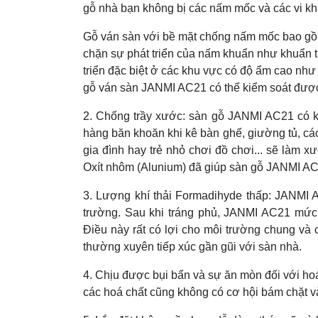
gỗ nhà bạn không bị các nấm mốc và các vi kh
Gỗ ván sàn với bề mặt chống nấm mốc bao gồm
chặn sự phát triển của nấm khuẩn như khuẩn tụ
triển đặc biệt ở các khu vực có độ ẩm cao như 
gỗ ván sàn JANMI AC21 có thể kiểm soát được
2. Chống trầy xước: sàn gỗ JANMI AC21 có k
hàng băn khoăn khi kê bàn ghế, giường tủ, các
gia đình hay trẻ nhỏ chơi đồ chơi... sẽ làm
Oxít nhôm (Alunium) đã giúp sàn gỗ JANMI A
3. Lượng khí thải Formadihyde thấp: JANMI A
trường. Sau khi tráng phủ, JANMI AC21 mức k
Điều này rất có lợi cho môi trường chung và 
thường xuyên tiếp xúc gần gũi với sàn nhà.
4. Chịu được bụi bẩn và sự ăn mòn đối với ho
các hoá chất cũng không có cơ hội bám chặt v