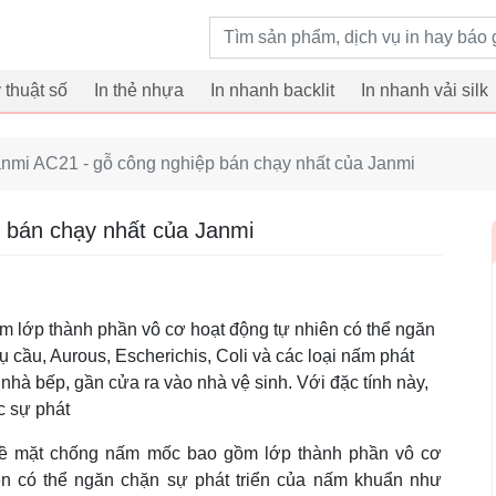
Từ khoá tìm kiếm
ỹ thuật số
In thẻ nhựa
In nhanh backlit
In nhanh vải silk
nmi AC21 - gỗ công nghiệp bán chạy nhất của Janmi
 bán chạy nhất của Janmi
 lớp thành phần vô cơ hoạt động tự nhiên có thể ngăn
 cầu, Aurous, Escherichis, Coli và các loại nấm phát
nhà bếp, gần cửa ra vào nhà vệ sinh. Với đặc tính này,
c sự phát
bề mặt chống nấm mốc bao gồm lớp thành phần vô cơ
ên có thể ngăn chặn sự phát triển của nấm khuẩn như