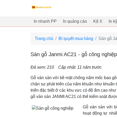
innhanh.com.vn
In nhanh PP
In quảng cáo
Kệ X
In k
Trang chủ
Bí quyết mua hàng
Sàn gỗ Ja
Sàn gỗ Janmi AC21 - gỗ công nghiệp
Đã xem: 210
Cập nhât: 11 năm trước
Gỗ ván sàn với bề mặt chống nấm mốc bao gồm
chặn sự phát triển của nấm khuẩn như khuẩn tụ
triển đặc biệt ở các khu vực có độ ẩm cao như 
gỗ ván sàn JANMI AC21 có thể kiểm soát đượ
Gỗ ván sàn với 
hoạt động tự nhi