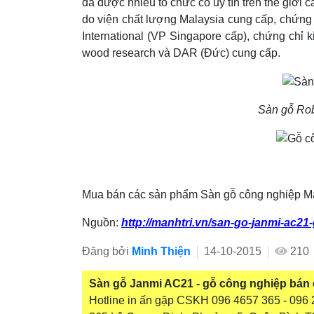
đã được nhiều tổ chức có uy tín trên thế giới
do viện chất lượng Malaysia cung cấp, chứng
International (VP Singapore cấp), chứng chỉ k
wood research và DAR (Đức) cung cấp.
Sàn gỗ Rob
Mua bán các sản phẩm Sàn gỗ công nghiệp Mạ
Nguồn:
http://manhtri.vn/san-go-janmi-ac2
Đăng bởi
Minh Thiện
14-10-2015
210
Sàn gỗ Janmi AC21 - gỗ công nghiệp bán 
Hotline in ấn gặp CSKH 096 4657 365 - 096 2