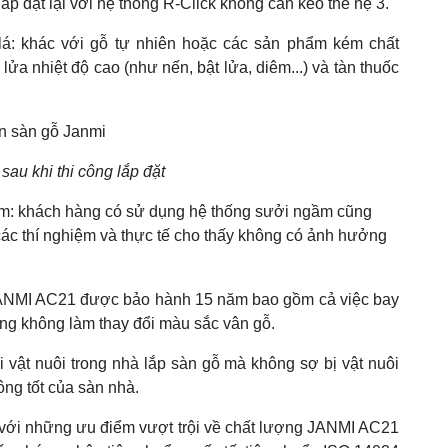
ắp đặt lại với hệ thống R-Click không cần keo thế hệ 3.
 lá: khác với gỗ tự nhiên hoặc các sản phẩm kém chất
a nhiệt độ cao (như nến, bật lửa, diêm...) và tàn thuốc
au khi thi công lắp đặt
ầm: khách hàng có sử dụng hệ thống sưởi ngầm cũng
các thí nghiệm và thực tế cho thấy không có ảnh hưởng
 JANMI AC21 được bảo hành 15 năm bao gồm cả việc bay
ũng không làm thay đổi màu sắc vân gỗ.
i vật nuôi trong nhà lắp sàn gỗ mà không sợ bị vật nuôi
ng tốt của sàn nhà.
: với những ưu điểm vượt trội về chất lượng JANMI AC21