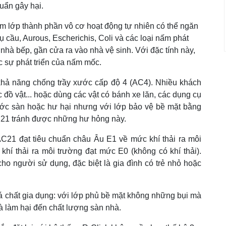
uẩn gây hại.
 lớp thành phần vô cơ hoạt động tự nhiên có thể ngăn
 cầu, Aurous, Escherichis, Coli và các loại nấm phát
nhà bếp, gần cửa ra vào nhà vệ sinh. Với đặc tính này,
 sự phát triển của nấm mốc.
hả năng chống trầy xước cấp độ 4 (AC4). Nhiều khách
 đồ vật... hoặc dùng các vật có bánh xe lăn, các dụng cụ
 xước sàn hoặc hư hại nhưng với lớp bảo vệ bề mặt bằng
C21 tránh được những hư hỏng này.
C21 đạt tiêu chuẩn châu Âu E1 về mức khí thải ra môi
hí thải ra môi trường đạt mức E0 (không có khí thải).
cho người sử dụng, đặc biệt là gia đình có trẻ nhỏ hoặc
á chất gia dụng: với lớp phủ bề mặt không những bụi mà
à làm hại đến chất lượng sàn nhà.