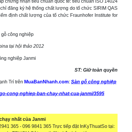
 cấp chứng nhận tiêu chuẩn quốc tế: tiêu chuẩn ISO 14024
 chỉ đăng ký hệ thống chất lượng do tổ chức SIRIM QAS
iểm định chất lượng của tổ chức Fraunhofer Institute for
ina tại hội thảo 2012
ST: Giữ toàn quyền
nh Trí trên
MuaBanNhanh.com
:
Sàn gỗ công nghiệp
1-go-cong-nghiep-ban-chay-nhat-cua-janmi/3595
chạy nhất của Janmi
941 365 - 096 9841 365 Trực tiếp đặt InKyThuatSo tại: