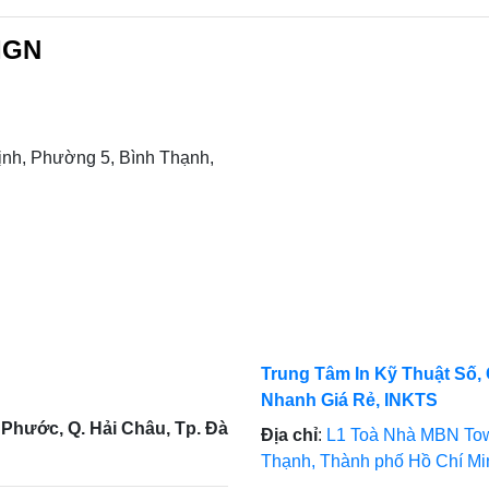
IGN
nh, Phường 5, Bình Thạnh,
Trung Tâm In Kỹ Thuật Số, 
Nhanh Giá Rẻ, INKTS
Phước, Q. Hải Châu, Tp. Đà
Địa chỉ
:
L1 Toà Nhà MBN Tow
Thạnh, Thành phố Hồ Chí M