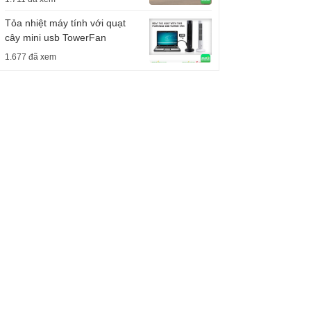
Tỏa nhiệt máy tính với quạt
cây mini usb TowerFan
1.677 đã xem