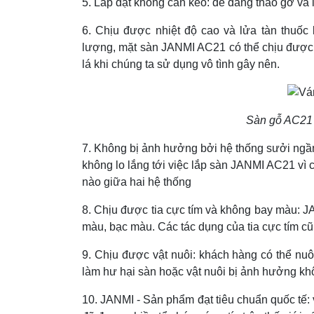
5. Lắp đặt không cần keo: dễ dàng tháo gỡ và l
6. Chịu được nhiệt độ cao và lửa tàn thuốc
lượng, mặt sàn JANMI AC21 có thể chịu được lử
lá khi chúng ta sử dụng vô tình gây nên.
Sàn gỗ AC21 s
7. Không bị ảnh hưởng bởi hệ thống sưởi ng
không lo lắng tới việc lắp sàn JANMI AC21 vì 
nào giữa hai hệ thống
8. Chịu được tia cực tím và không bay màu:
màu, bạc màu. Các tác dụng của tia cực tím c
9. Chịu được vật nuôi: khách hàng có thể nuô
làm hư hại sàn hoặc vật nuôi bị ảnh hưởng khô
10. JANMI - Sản phẩm đạt tiêu chuẩn quốc tế