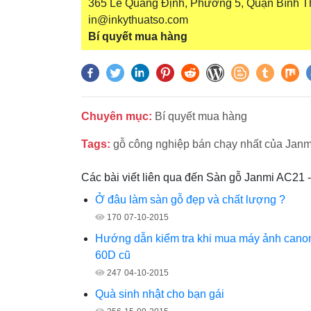
365 Lê Quang Định, Phường 5, Quận Bình T
in@inkythuatso.com
Bí quyết mua hàng
Chuyên mục:
Bí quyết mua hàng
Tags:
gỗ công nghiệp bán chạy nhất của Janm
Các bài viết liên qua đến Sàn gỗ Janmi AC21 
Ở đâu làm sàn gỗ đẹp và chất lượng ?
170
07-10-2015
Hướng dẫn kiểm tra khi mua máy ảnh cano
60D cũ
247
04-10-2015
Quà sinh nhật cho bạn gái