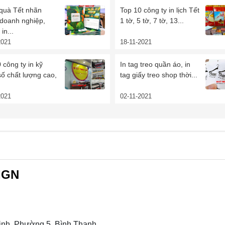
 quà Tết nhãn
Top 10 công ty in lịch Tết
 doanh nghiệp,
1 tờ, 5 tờ, 7 tờ, 13...
in...
2021
18-11-2021
 công ty in kỹ
In tag treo quần áo, in
số chất lượng cao,
tag giấy treo shop thời...
2021
02-11-2021
IGN
nh, Phường 5, Bình Thạnh,