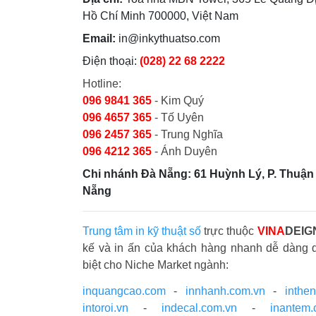
Hồ Chí Minh 700000, Việt Nam
Email:
in@inkythuatso.com
Điện thoại:
(028) 22 68 2222
Hotline:
096 9841 365
- Kim Quý
096 4657 365
- Tố Uyên
096 2457 365
- Trung Nghĩa
096 4212 365
- Ánh Duyên
Chi nhánh Đà Nẵng: 61 Huỳnh Lý, P. Thuận 
Nẵng
Trung tâm in kỹ thuật số
trực thuộc
VINA
DEIG
kế và in ấn của khách hàng nhanh dễ dàng 
biệt cho Niche Market ngành:
inquangcao.com
-
innhanh.com.vn
-
inthe
intoroi.vn
-
indecal.com.vn
-
inantem