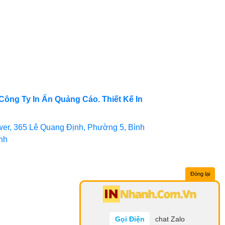
Công Ty In Ấn Quảng Cáo. Thiết Kế In
er, 365 Lê Quang Định, Phường 5, Bình
inh
Đóng lại
Gọi Điện
chat Zalo