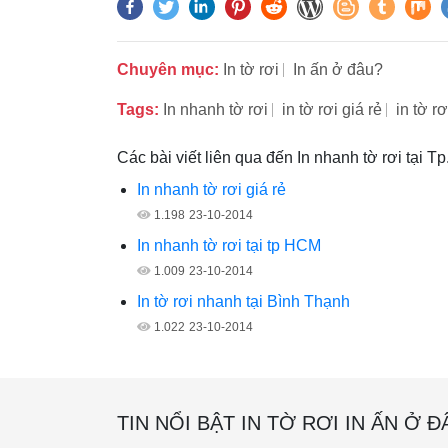
Chuyên mục:
In tờ rơi
In ấn ở đâu?
Tags:
In nhanh tờ rơi
in tờ rơi giá rẻ
in tờ r
Các bài viết liên qua đến In nhanh tờ rơi tại T
In nhanh tờ rơi giá rẻ
1.198
23-10-2014
In nhanh tờ rơi tại tp HCM
1.009
23-10-2014
In tờ rơi nhanh tại Bình Thạnh
1.022
23-10-2014
TIN NỔI BẬT IN TỜ RƠI IN ẤN Ở Đ