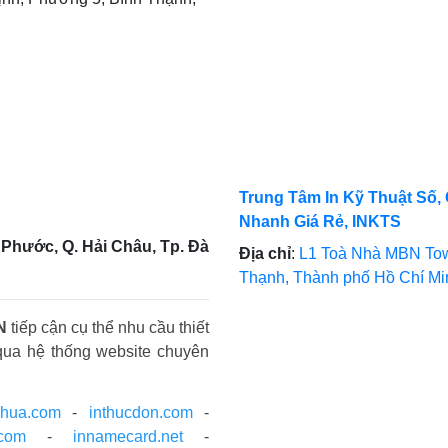
Trung Tâm In Kỹ Thuật Số, 
Nhanh Giá Rẻ, INKTS
Phước, Q. Hải Châu, Tp. Đà
Địa chỉ
:
L1 Toà Nhà MBN Tow
Thạnh, Thành phố Hồ Chí M
N
tiếp cận cụ thể nhu cầu thiết
qua hệ thống website chuyên
nhua.com
-
inthucdon.com
-
.com
-
innamecard.net
-