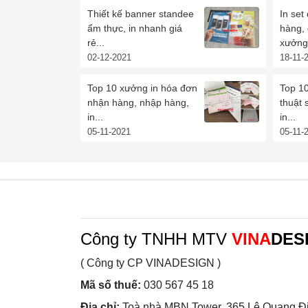
Thiết kế banner standee
In set
ẩm thực, in nhanh giá
hàng,
rẻ...
xưởng 
02-12-2021
18-11-
Top 10 xưởng in hóa đơn
Top 10
nhận hàng, nhập hàng,
thuật 
in...
in...
05-11-2021
05-11-
Công ty TNHH MTV
VINA
DES
( Công ty CP VINADESIGN )
Mã số thuế:
030 567 45 18
Địa chỉ:
Toà nhà MBN Tower, 365 Lê Quang Đị