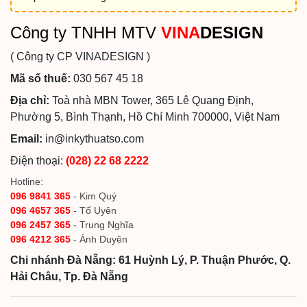
Công ty TNHH MTV
VINA
DESIGN
( Công ty CP VINADESIGN )
Mã số thuế:
030 567 45 18
Địa chỉ:
Toà nhà MBN Tower, 365 Lê Quang Định,
Phường 5, Bình Thạnh, Hồ Chí Minh 700000, Việt Nam
Email:
in@inkythuatso.com
Điện thoại:
(028) 22 68 2222
Hotline:
096 9841 365
- Kim Quý
096 4657 365
- Tố Uyên
096 2457 365
- Trung Nghĩa
096 4212 365
- Ánh Duyên
Chi nhánh Đà Nẵng: 61 Huỳnh Lý, P. Thuận Phước, Q.
Hải Châu, Tp. Đà Nẵng