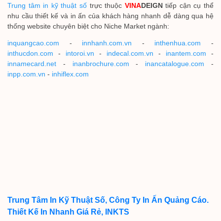
Trung tâm in kỹ thuật số
trực thuộc
VINA
DEIGN
tiếp cận cụ thể
nhu cầu thiết kế và in ấn của khách hàng nhanh dễ dàng qua hệ
thống website chuyên biệt cho Niche Market ngành:
inquangcao.com
-
innhanh.com.vn
-
inthenhua.com
-
inthucdon.com
-
intoroi.vn
-
indecal.com.vn
-
inantem.com
-
innamecard.net
-
inanbrochure.com
-
inancatalogue.com
-
inpp.com.vn
-
inhiflex.com
Trung Tâm In Kỹ Thuật Số, Công Ty In Ấn Quảng Cáo.
Thiết Kế In Nhanh Giá Rẻ, INKTS