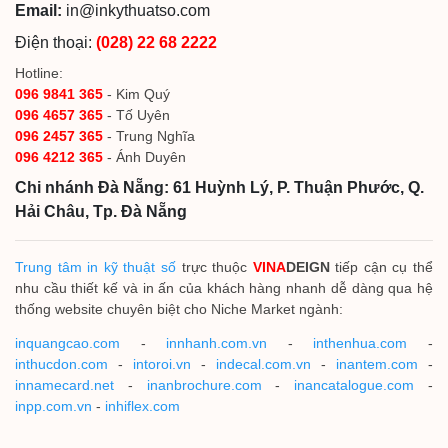
Email:
in@inkythuatso.com
Điện thoại:
(028) 22 68 2222
Hotline:
096 9841 365
- Kim Quý
096 4657 365
- Tố Uyên
096 2457 365
- Trung Nghĩa
096 4212 365
- Ánh Duyên
Chi nhánh Đà Nẵng: 61 Huỳnh Lý, P. Thuận Phước, Q.
Hải Châu, Tp. Đà Nẵng
Trung tâm in kỹ thuật số
trực thuộc
VINA
DEIGN
tiếp cận cụ thể
nhu cầu thiết kế và in ấn của khách hàng nhanh dễ dàng qua hệ
thống website chuyên biệt cho Niche Market ngành:
inquangcao.com
-
innhanh.com.vn
-
inthenhua.com
-
inthucdon.com
-
intoroi.vn
-
indecal.com.vn
-
inantem.com
-
innamecard.net
-
inanbrochure.com
-
inancatalogue.com
-
inpp.com.vn
-
inhiflex.com