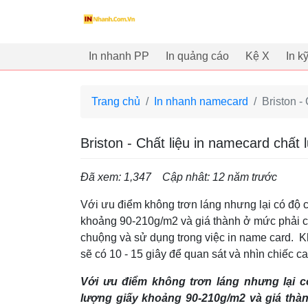
innhanh.com.vn
In nhanh PP
In quảng cáo
Kệ X
In k
Trang chủ
In nhanh namecard
Briston -
Briston - Chất liệu in namecard chất
Đã xem: 1,347
Cập nhât: 12 năm trước
Với ưu điểm không trơn láng nhưng lại có độ 
khoảng 90-210g/m2 và giá thành ở mức phải 
chuộng và sử dụng trong việc in name card. K
sẽ có 10 - 15 giây để quan sát và nhìn chiếc ca
Với ưu điểm không trơn láng nhưng lại 
lượng giấy khoảng 90-210g/m2 và giá thà