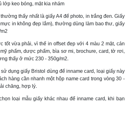
hủ lớp keo bóng, mặt kia nhám
, thường thấy nhất là giấy A4 để photo, in trắng đen. Giấy
ó mực in không đẹp lắm), thường dùng làm bao thư, giấy
g/m2
 tốt vừa phải, vì thế in offset đẹp với 4 màu 2 mặt, cán
ỹ phẩm, dược phẩm, bìa sơ mi, brochure, card, tờ rơi,
hường thấy ở mức 230 - 350g/m2.
 sử dụng giấy Bristol dùng để inname card, loại giấy này
ách hàng cần nhanh một hộp name card trong vòng 30 -
ải chăng, hợp lý.
 chọn loại mẫu giấy khác nhau để inname card, khi bạn