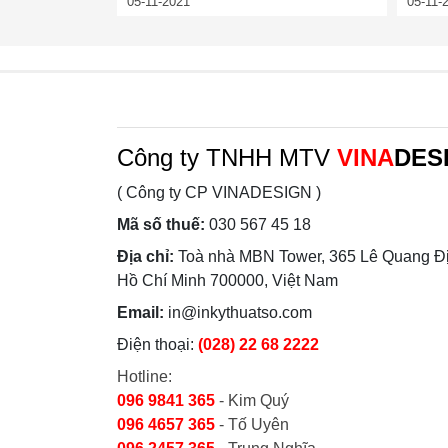
05-11-2021
05-11-
Công ty TNHH MTV
VINA
DES
( Công ty CP VINADESIGN )
Mã số thuế:
030 567 45 18
Địa chỉ:
Toà nhà MBN Tower, 365 Lê Quang Đị
Hồ Chí Minh 700000, Việt Nam
Email:
in@inkythuatso.com
Điện thoại:
(028) 22 68 2222
Hotline:
096 9841 365
- Kim Quý
096 4657 365
- Tố Uyên