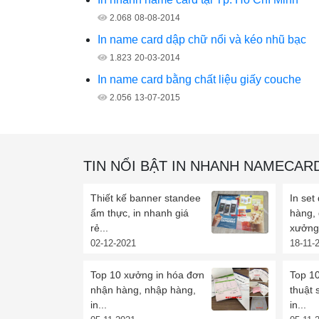
2.068
08-08-2014
In name card dập chữ nổi và kéo nhũ bạc
1.823
20-03-2014
In name card bằng chất liệu giấy couche
2.056
13-07-2015
TIN NỔI BẬT IN NHANH NAMECAR
Thiết kế banner standee
In set
ẩm thực, in nhanh giá
hàng,
rẻ...
xưởng 
02-12-2021
18-11-
Top 10 xưởng in hóa đơn
Top 10
nhận hàng, nhập hàng,
thuật 
in...
in...