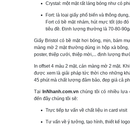
Crystal: một mặt rất láng bóng như có p
Fort: là loại giấy phổ biến và thông dụng
Fort có bề mặt nhám, hút mực tốt (do đ
tiêu đề. Định lượng thường là 70-80-90
Giấy Bristol có bề mặt hơi bóng, mịn, bám mực
màng mờ 2 mặt thường dùng in hộp xà bông, m
poster, thiệp cưới, thiệp mời,... định lượng t
In offset 4 màu 2 mặt, cán màng mờ 2 mặt. Khi
được xem là giải pháp tức thời cho những kh
45 phút mà chất lượng đảm bảo, đẹp giá cả ph
Tại
InNhanh.com.vn
chúng tôi có nhiều lựa
đến đây chúng tôi sẽ:
Trực tiếp tư vấn về chất liệu in card visit
Tư vấn về ý tưởng, tạo hình, thiết kế logo