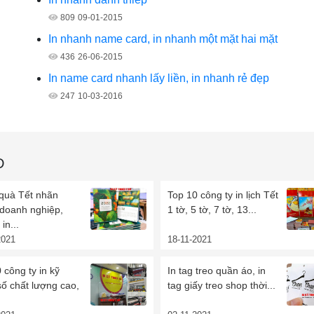
809
09-01-2015
In nhanh name card, in nhanh một mặt hai mặt
436
26-06-2015
In name card nhanh lấy liền, in nhanh rẻ đẹp
247
10-03-2016
D
 quà Tết nhãn
Top 10 công ty in lịch Tết
 doanh nghiệp,
1 tờ, 5 tờ, 7 tờ, 13...
in...
2021
18-11-2021
 công ty in kỹ
In tag treo quần áo, in
số chất lượng cao,
tag giấy treo shop thời...