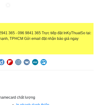
g
941 365 - 096 9841 365 Trực tiếp đặt InKyThuatSo tại:
hạnh, TPHCM Gửi email đặt nhận báo giá ngay
in namecard chất lượng
In nhanh danh thiếp