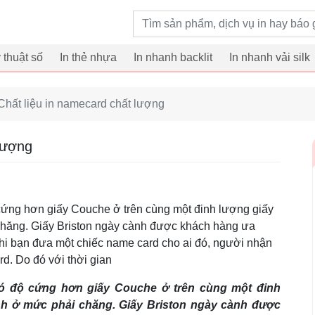
Từ khoá tìm kiếm
ỹ thuật số
In thẻ nhựa
In nhanh backlit
In nhanh vải silk
 Chất liệu in namecard chất lượng
 lượng
cứng hơn giấy Couche ở trên cùng một đinh lượng giấy
chăng. Giấy Briston ngày cành được khách hàng ưa
hi bạn đưa một chiếc name card cho ai đó, người nhận
rd. Do đó với thời gian
có độ cứng hơn giấy Couche ở trên cùng một đinh
nh ở mức phải chăng. Giấy Briston ngày cành được