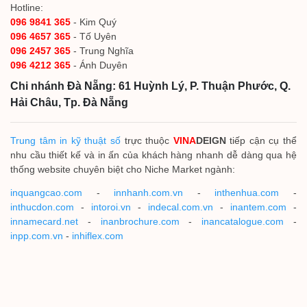
Hotline:
096 9841 365
- Kim Quý
096 4657 365
- Tố Uyên
096 2457 365
- Trung Nghĩa
096 4212 365
- Ánh Duyên
Chi nhánh Đà Nẵng: 61 Huỳnh Lý, P. Thuận Phước, Q.
Hải Châu, Tp. Đà Nẵng
Trung tâm in kỹ thuật số
trực thuộc
VINA
DEIGN
tiếp cận cụ thể
nhu cầu thiết kế và in ấn của khách hàng nhanh dễ dàng qua hệ
thống website chuyên biệt cho Niche Market ngành:
inquangcao.com
-
innhanh.com.vn
-
inthenhua.com
-
inthucdon.com
-
intoroi.vn
-
indecal.com.vn
-
inantem.com
-
innamecard.net
-
inanbrochure.com
-
inancatalogue.com
-
inpp.com.vn
-
inhiflex.com