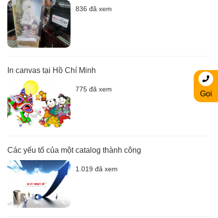
836 đã xem
In canvas tại Hồ Chí Minh
775 đã xem
Gọi
Các yếu tố của một catalog thành công
1.019 đã xem