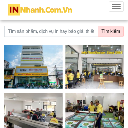
innhanh.com.vn
Menu
Từ khoá tìm kiếm
Tìm kiếm