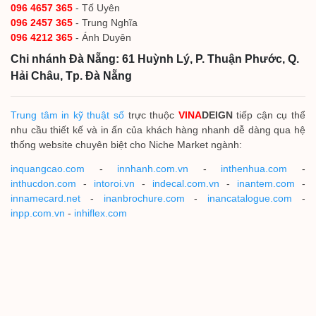
096 4657 365
- Tố Uyên
096 2457 365
- Trung Nghĩa
096 4212 365
- Ánh Duyên
Chi nhánh Đà Nẵng: 61 Huỳnh Lý, P. Thuận Phước, Q.
Hải Châu, Tp. Đà Nẵng
Trung tâm in kỹ thuật số
trực thuộc
VINA
DEIGN
tiếp cận cụ thể
nhu cầu thiết kế và in ấn của khách hàng nhanh dễ dàng qua hệ
thống website chuyên biệt cho Niche Market ngành:
inquangcao.com
-
innhanh.com.vn
-
inthenhua.com
-
inthucdon.com
-
intoroi.vn
-
indecal.com.vn
-
inantem.com
-
innamecard.net
-
inanbrochure.com
-
inancatalogue.com
-
inpp.com.vn
-
inhiflex.com