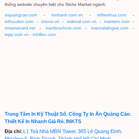
thống website chuyên biệt cho Niche Market ngành:
inquangcao.com
-
innhanh.com.vn
-
inthenhua.com
-
inthucdon.com
-
intoroi.vn
-
indecal.com.vn
-
inantem.com
-
innamecard.net
-
inanbrochure.com
-
inancatalogue.com
-
inpp.com.vn
-
inhiflex.com
Trung Tâm In Kỹ Thuật Số, Công Ty In Ấn Quảng Cáo.
Thiết Kế In Nhanh Giá Rẻ, INKTS
Địa chỉ
:
L1 Toà Nhà MBN Tower, 365 Lê Quang Định,
Phường 5, Bình Thạnh, Thành phố Hồ Chí Minh