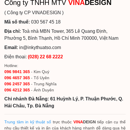
Công ty TNHH MTV
VINA
DESIGN
( Công ty CP VINADESIGN )
Mã số thuế:
030 567 45 18
Địa chỉ:
Toà nhà MBN Tower, 365 Lê Quang Định,
Phường 5, Bình Thạnh, Hồ Chí Minh 700000, Việt Nam
Email:
in@inkythuatso.com
Điện thoại:
(028) 22 68 2222
Hotline:
096 9841 365
- Kim Quý
096 4657 365
- Tố Uyên
096 2457 365
- Trung Nghĩa
096 4212 365
- Ánh Duyên
Chi nhánh Đà Nẵng: 61 Huỳnh Lý, P. Thuận Phước, Q.
Hải Châu, Tp. Đà Nẵng
Trung tâm in kỹ thuật số
trực thuộc
VINA
DEIGN
tiếp cận cụ thể
nhu cầu thiết kế và in ấn của khách hàng nhanh dễ dàng qua hệ