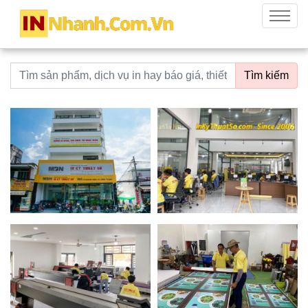
innhanh.com.vn
Menu
Từ khoá tìm kiếm
Tìm kiếm