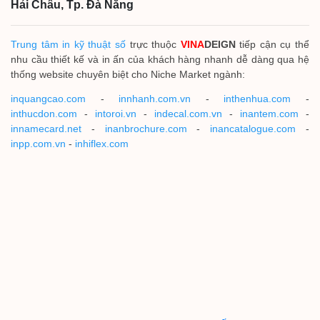
Hải Châu, Tp. Đà Nẵng
Trung tâm in kỹ thuật số
trực thuộc
VINA
DEIGN
tiếp cận cụ thể
nhu cầu thiết kế và in ấn của khách hàng nhanh dễ dàng qua hệ
thống website chuyên biệt cho Niche Market ngành:
inquangcao.com
-
innhanh.com.vn
-
inthenhua.com
-
inthucdon.com
-
intoroi.vn
-
indecal.com.vn
-
inantem.com
-
innamecard.net
-
inanbrochure.com
-
inancatalogue.com
-
inpp.com.vn
-
inhiflex.com