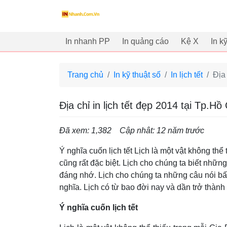
innhanh.com.vn
In nhanh PP
In quảng cáo
Kệ X
In k
Trang chủ
In kỹ thuật số
In lịch tết
Địa 
Địa chỉ in lịch tết đẹp 2014 tại Tp.Hồ
Đã xem: 1,382
Cập nhât: 12 năm trước
Ý nghĩa cuốn lịch tết Lịch là một vật không thể
cũng rất đặc biệt. Lịch cho chúng ta biết nhữ
đáng nhớ. Lịch cho chúng ta những câu nói b
nghĩa. Lịch có từ bao đời nay và dần trở thà
Ý nghĩa cuốn lịch tết