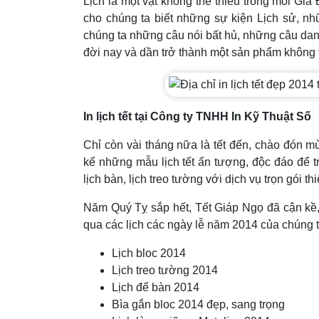
Lịch là một vật không thể thiếu trong mỗi Gia 
cho chúng ta biết những sự kiện Lịch sử, n
chúng ta những câu nói bất hủ, những câu dan
đời nay và dần trở thành một sản phẩm không t
In lịch tết tại Công ty TNHH In Kỹ Thuật Số
Chỉ còn vài tháng nữa là tết đến, chào đón m
kế những mẫu lịch tết ấn tượng, độc đáo để t
lịch bàn, lịch treo tường với dịch vụ trọn gói t
Năm Quý Tỵ sắp hết, Tết Giáp Ngọ đã cận kề
qua các lịch các ngày lễ năm 2014 của chúng t
Lịch bloc 2014
Lịch treo tường 2014
Lịch để bàn 2014
Bìa gắn bloc 2014 đẹp, sang trọng