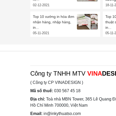
02-12-2021
18-11-
Top 10 xưởng in hóa đơn
Top 10
nhận hàng, nhập hàng,
thuật 
in...
in...
05-11-2021
05-11-
Công ty TNHH MTV
VINA
DES
( Công ty CP VINADESIGN )
Mã số thuế:
030 567 45 18
Địa chỉ:
Toà nhà MBN Tower, 365 Lê Quang Đị
Hồ Chí Minh 700000, Việt Nam
Email:
in@inkythuatso.com