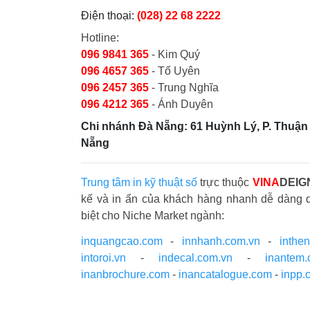
Điện thoại:
(028) 22 68 2222
Hotline:
096 9841 365
- Kim Quý
096 4657 365
- Tố Uyên
096 2457 365
- Trung Nghĩa
096 4212 365
- Ánh Duyên
Chi nhánh Đà Nẵng: 61 Huỳnh Lý, P. Thuận 
Nẵng
Trung tâm in kỹ thuật số
trực thuộc
VINA
DEIG
kế và in ấn của khách hàng nhanh dễ dàng 
biệt cho Niche Market ngành:
inquangcao.com
-
innhanh.com.vn
-
inthe
intoroi.vn
-
indecal.com.vn
-
inantem
inanbrochure.com
-
inancatalogue.com
-
inpp.