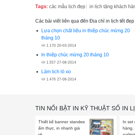
Tags:
các mẫu lịch đẹp
in lịch tặng khách hà
Các bài viết liên qua đến Địa chỉ in lịch tết đ
Lựa chọn chất liệu in thiệp chúc mừng 20
tháng 10
1.170
20-03-2014
In thiệp chúc mừng 20 tháng 10
1.557
27-08-2014
Làm lịch lò xo
1.476
27-08-2014
TIN NỔI BẬT IN KỸ THUẬT SỐ IN L
Thiết kế banner standee
In set
ẩm thực, in nhanh giá
hàng,
rẻ...
xưởng 