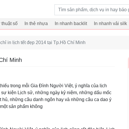
Từ khoá tìm kiếm
ỹ thuật số
In thẻ nhựa
In nhanh backlit
In nhanh vải silk
chỉ in lịch tết đẹp 2014 tại Tp.Hồ Chí Minh
 Chí Minh
 thiếu trong mỗi Gia Đình Người Việt, ý nghĩa của lịch
ng sự kiện Lịch sử, những ngày kỷ niệm, những dấu mốc
ất hủ, những câu danh ngôn hay và những câu ca dao ý
nh một sản phẩm không