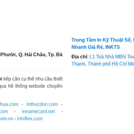
Trung Tâm In Kỹ Thuật Số, 
Nhanh Giá Rẻ, INKTS
Phước, Q. Hải Châu, Tp. Đà
Địa chỉ
:
L1 Toà Nhà MBN Tow
Thạnh, Thành phố Hồ Chí M
N
tiếp cận cụ thể nhu cầu thiết
qua hệ thống website chuyên
nhua.com
-
inthucdon.com
-
.com
-
innamecard.net
-
com.vn
-
inhiflex.com