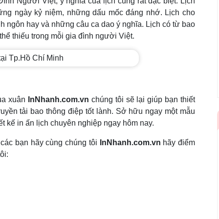
Đình Người Việt, ý nghĩa của lịch cũng rất đặc biệt. Lịch
hững ngày kỷ niệm, những dấu mốc đáng nhớ. Lịch cho
h ngôn hay và những câu ca dao ý nghĩa. Lịch có từ bao
hể thiếu trong mỗi gia đình người Việt.
ùa xuân
InNhanh.com.vn
chúng tôi sẽ lại giúp bạn thiết
ruyền tải bao thông điệp tốt lành. Sở hữu ngay một mẫu
hiết kế in ấn lịch chuyên nghiệp ngay hôm nay.
,các bạn hãy cùng chúng tôi
InNhanh.com.vn
hãy điểm
ôi: