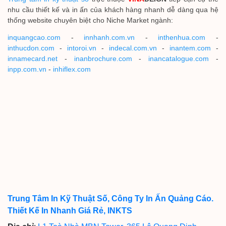
nhu cầu thiết kế và in ấn của khách hàng nhanh dễ dàng qua hệ
thống website chuyên biệt cho Niche Market ngành:
inquangcao.com
-
innhanh.com.vn
-
inthenhua.com
-
inthucdon.com
-
intoroi.vn
-
indecal.com.vn
-
inantem.com
-
innamecard.net
-
inanbrochure.com
-
inancatalogue.com
-
inpp.com.vn
-
inhiflex.com
Trung Tâm In Kỹ Thuật Số, Công Ty In Ấn Quảng Cáo.
Thiết Kế In Nhanh Giá Rẻ, INKTS