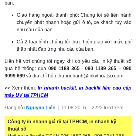
bạn.
Giao hàng ngoài thành phố: Chúng tôi sẽ tiến hành
chuyển phát nhanh hoặc gửi ô tô, xe khách tùy vào
nhu cầu của bạn.
Cả 2 loại hình chúng tôi thực hiện giao với mức phí
thấp nhất đáp ứng nhu cầu của bạn.
Liên hệ với chúng tôi ngay khi có yêu cầu in kỹ thuật số
qua hệ thống: qua
090 1188 365 - 090 1189 365 – 090
9099 669
và địa chỉ hộp thư innhanh@inkythuatso.com.
>> Xem thêm:
In nhanh backlit, in backlit film cao cấp
máy UV tại TPHCM
Đăng bởi
Nguyễn Liên
11-08-2016
2223 lượt xem
Công ty in nhanh giá rẻ tại TPHCM, in nhanh kỹ
thuật số