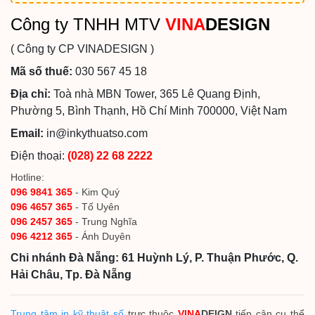
Công ty TNHH MTV
VINA
DESIGN
( Công ty CP VINADESIGN )
Mã số thuế:
030 567 45 18
Địa chỉ:
Toà nhà MBN Tower, 365 Lê Quang Định,
Phường 5, Bình Thạnh, Hồ Chí Minh 700000, Việt Nam
Email:
in@inkythuatso.com
Điện thoại:
(028) 22 68 2222
Hotline:
096 9841 365
- Kim Quý
096 4657 365
- Tố Uyên
096 2457 365
- Trung Nghĩa
096 4212 365
- Ánh Duyên
Chi nhánh Đà Nẵng: 61 Huỳnh Lý, P. Thuận Phước, Q.
Hải Châu, Tp. Đà Nẵng
Trung tâm in kỹ thuật số
trực thuộc
VINA
DEIGN
tiếp cận cụ thể