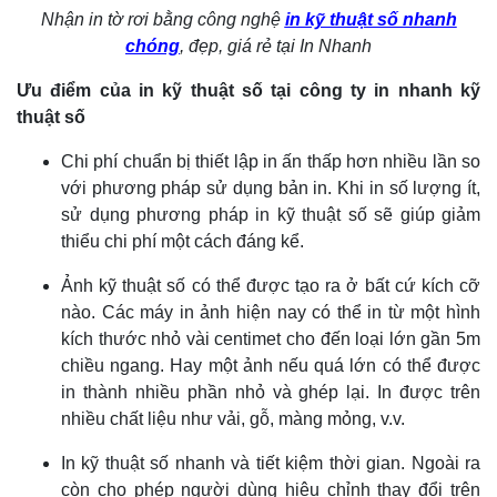
Nhận in tờ rơi bằng công nghệ
in kỹ thuật số nhanh
chóng
, đẹp, giá rẻ tại In Nhanh
Ưu điểm của in kỹ thuật số tại công ty in nhanh kỹ
thuật số
Chi phí chuẩn bị thiết lập in ấn thấp hơn nhiều lần so
với phương pháp sử dụng bản in. Khi in số lượng ít,
sử dụng phương pháp in kỹ thuật số sẽ giúp giảm
thiểu chi phí một cách đáng kể.
Ảnh kỹ thuật số có thể được tạo ra ở bất cứ kích cỡ
nào. Các máy in ảnh hiện nay có thể in từ một hình
kích thước nhỏ vài centimet cho đến loại lớn gần 5m
chiều ngang. Hay một ảnh nếu quá lớn có thể được
in thành nhiều phần nhỏ và ghép lại. In được trên
nhiều chất liệu như vải, gỗ, màng mỏng, v.v.
In kỹ thuật số nhanh và tiết kiệm thời gian. Ngoài ra
còn cho phép người dùng hiệu chỉnh thay đổi trên