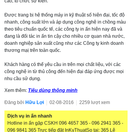
cáo, tổ chức sự kiện.
Được trang bị hệ thống máy in kỹ thuật số hiện đại, tốc độ
nhanh, công suất lớn và áp dụng công nghệ in chồng màu
theo tiêu chuẩn quốc tế, các công ty in ấn hiện nay đã và
đang là đối tác in ấn tin cậy cho nhiều cơ quan nhà nước,
doanh nghiệp sản xuất cũng như các Công ty kinh doanh
thương mạị trên toàn quốc.
Khách hàng có thể yêu cầu in trên mọi chất liệu, với các
công nghệ in từ thủ công đến hiện đại đáp ứng được mọi
nhu cầu sử dụng.
Xem thêm:
Tiêu dùng thông minh
Đăng bởi
Hữu Lợi
02-08-2016
2259 lượt xem
Dịch vụ in ấn nhanh
Hotline in ấn gặp CSKH 096 4657 365 - 096 2941 365 -
096 9841 365 Trực tiếp đặt InKyThuatSo tại: 365 Lê