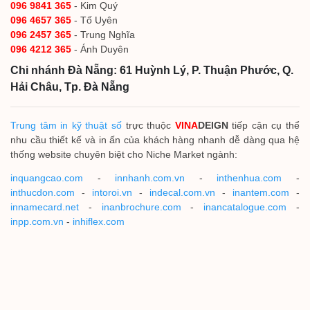
096 9841 365
- Kim Quý
096 4657 365
- Tố Uyên
096 2457 365
- Trung Nghĩa
096 4212 365
- Ánh Duyên
Chi nhánh Đà Nẵng: 61 Huỳnh Lý, P. Thuận Phước, Q.
Hải Châu, Tp. Đà Nẵng
Trung tâm in kỹ thuật số
trực thuộc
VINA
DEIGN
tiếp cận cụ thể
nhu cầu thiết kế và in ấn của khách hàng nhanh dễ dàng qua hệ
thống website chuyên biệt cho Niche Market ngành:
inquangcao.com
-
innhanh.com.vn
-
inthenhua.com
-
inthucdon.com
-
intoroi.vn
-
indecal.com.vn
-
inantem.com
-
innamecard.net
-
inanbrochure.com
-
inancatalogue.com
-
inpp.com.vn
-
inhiflex.com