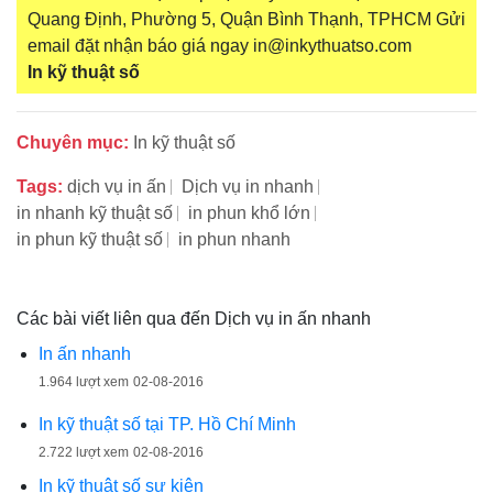
Quang Định, Phường 5, Quận Bình Thạnh, TPHCM Gửi
email đặt nhận báo giá ngay in@inkythuatso.com
In kỹ thuật số
Chuyên mục:
In kỹ thuật số
Tags:
dịch vụ in ấn
Dịch vụ in nhanh
in nhanh kỹ thuật số
in phun khổ lớn
in phun kỹ thuật số
in phun nhanh
Các bài viết liên qua đến Dịch vụ in ấn nhanh
In ấn nhanh
1.964 lượt xem
02-08-2016
In kỹ thuật số tại TP. Hồ Chí Minh
2.722 lượt xem
02-08-2016
In kỹ thuật số sự kiện