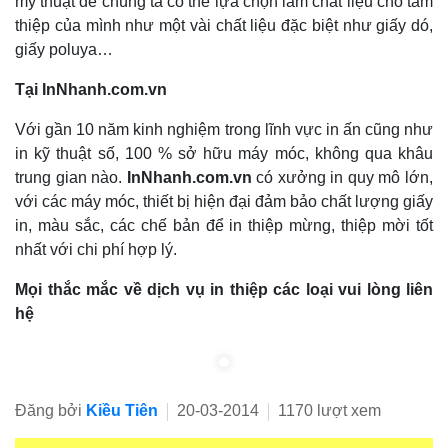
mỹ thuật để chúng ta có thể lựa chọn làm chất liệu cho tấm
thiệp của mình như một vài chất liệu đặc biệt như giấy dó,
giấy poluya…
Tại InNhanh.com.vn
Với gần 10 năm kinh nghiệm trong lĩnh vực in ấn cũng như
in kỹ thuật số, 100 % sở hữu máy móc, không qua khâu
trung gian nào.
InNhanh.com.vn
có xưởng in quy mô lớn,
với các máy móc, thiết bị hiện đại đảm bảo chất lượng giấy
in, màu sắc, các chế bản để in thiệp mừng, thiệp mời tốt
nhất với chi phí hợp lý.
Mọi thắc mắc về dịch vụ in thiệp các loại vui lòng liên
hệ
Đăng bởi
Kiều Tiên
20-03-2014
1170 lượt xem