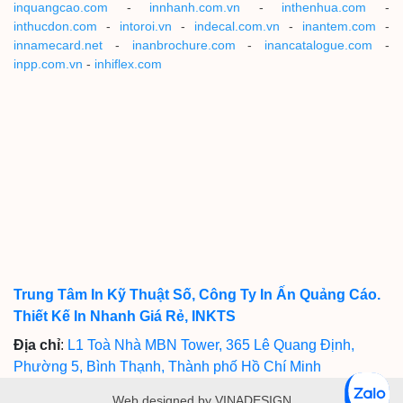
inquangcao.com
-
innhanh.com.vn
-
inthenhua.com
-
inthucdon.com
-
intoroi.vn
-
indecal.com.vn
-
inantem.com
-
innamecard.net
-
inanbrochure.com
-
inancatalogue.com
-
inpp.com.vn
-
inhiflex.com
Trung Tâm In Kỹ Thuật Số, Công Ty In Ấn Quảng Cáo.
Thiết Kế In Nhanh Giá Rẻ, INKTS
Địa chỉ
:
L1 Toà Nhà MBN Tower, 365 Lê Quang Định,
Phường 5, Bình Thạnh, Thành phố Hồ Chí Minh
Web designed by VINADESIGN