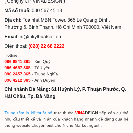
( Công ty CP VINADESIGN )
Mã số thuế:
030 567 45 18
Địa chỉ:
Toà nhà MBN Tower, 365 Lê Quang Định,
Phường 5, Bình Thạnh, Hồ Chí Minh 700000, Việt Nam
Email:
in@inkythuatso.com
Điện thoại:
(028) 22 68 2222
Hotline:
096 9841 365
- Kim Quý
096 4657 365
- Tố Uyên
096 2457 365
- Trung Nghĩa
096 4212 365
- Ánh Duyên
Chi nhánh Đà Nẵng: 61 Huỳnh Lý, P. Thuận Phước, Q.
Hải Châu, Tp. Đà Nẵng
Trung tâm in kỹ thuật số
trực thuộc
VINA
DEIGN
tiếp cận cụ thể
nhu cầu thiết kế và in ấn của khách hàng nhanh dễ dàng qua hệ
thống website chuyên biệt cho Niche Market ngành: