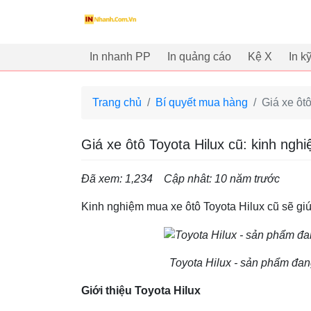
innhanh.com.vn
In nhanh PP
In quảng cáo
Kệ X
In k
Trang chủ
Bí quyết mua hàng
Giá xe ôt
Giá xe ôtô Toyota Hilux cũ: kinh ng
Đã xem: 1,234
Cập nhât: 10 năm trước
Kinh nghiệm mua xe ôtô Toyota Hilux cũ sẽ gi
Toyota Hilux - sản phẩm đa
Giới thiệu Toyota Hilux