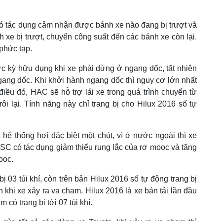
ó tác dụng cảm nhận được bánh xe nào đang bị trượt và
nh xe bị trượt, chuyển công suất đến các bánh xe còn lại.
 phức tạp.
 kỳ hữu dụng khi xe phải dừng ở ngang dốc, tất nhiên
gang dốc. Khi khởi hành ngang dốc thì nguy cơ lớn nhất
u điều đó, HAC sẽ hỗ trợ lái xe trong quá trình chuyển từ
ôi lại. Tính năng này chỉ trang bị cho Hilux 2016 số tự
hệ thống hơi đặc biệt một chút, vì ở nước ngoài thì xe
TSC có tác dụng giảm thiểu rung lắc của rơ mooc và tăng
ooc.
bị 03 túi khí, còn trên bản Hilux 2016 số tự động trang bị
h khi xe xảy ra va chạm. Hilux 2016 là xe bán tải lần đầu
m có trang bị tới 07 túi khí.