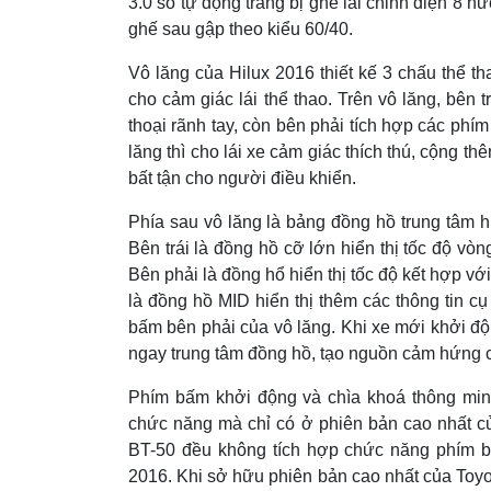
3.0 số tự động trang bị ghế lái chỉnh điện 8 
ghế sau gập theo kiểu 60/40.
Vô lăng của Hilux 2016 thiết kế 3 chấu thể th
cho cảm giác lái thể thao. Trên vô lăng, bên 
thoại rãnh tay, còn bên phải tích hợp các ph
lăng thì cho lái xe cảm giác thích thú, cộng th
bất tận cho người điều khiển.
Phía sau vô lăng là bảng đồng hồ trung tâm hi
Bên trái là đồng hồ cỡ lớn hiển thị tốc độ vò
Bên phải là đồng hổ hiển thị tốc độ kết hợp v
là đồng hồ MID hiển thị thêm các thông tin c
bấm bên phải của vô lăng. Khi xe mới khởi độ
ngay trung tâm đồng hồ, tạo nguồn cảm hứng ch
Phím bấm khởi động và chìa khoá thông minh
chức năng mà chỉ có ở phiên bản cao nhất c
BT-50 đều không tích hợp chức năng phím b
2016. Khi sở hữu phiên bản cao nhất của Toyo