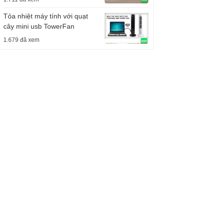
Tỏa nhiệt máy tính với quạt
cây mini usb TowerFan
1.679 đã xem