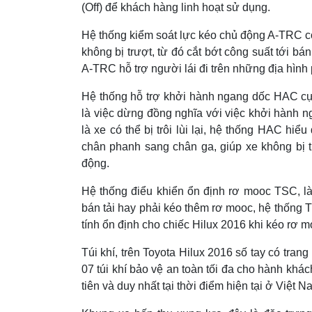
(Off) để khách hàng linh hoạt sử dụng.
Hệ thống kiểm soát lực kéo chủ động A-TRC c
không bị trượt, từ đó cắt bớt công suất tới bá
A-TRC hỗ trợ người lái đi trên những địa hình
Hệ thống hỗ trợ khởi hành ngang dốc HAC cực
là việc dừng đồng nghĩa với việc khởi hành n
là xe có thể bị trôi lùi lại, hệ thống HAC hiể
chân phanh sang chân ga, giúp xe không bị tr
động.
Hệ thống điểu khiển ổn định rơ mooc TSC, là 
bán tải hay phải kéo thêm rơ mooc, hệ thống 
tính ổn định cho chiếc Hilux 2016 khi kéo rơ m
Túi khí, trên Toyota Hilux 2016 số tay có trang 
07 túi khí bảo vệ an toàn tối đa cho hành khác
tiên và duy nhất tại thời điểm hiện tại ở Việt Na