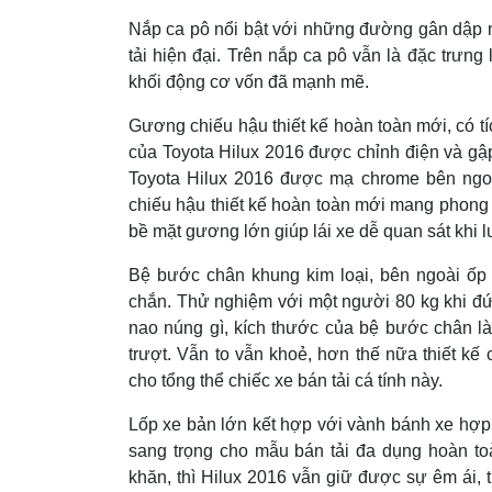
Nắp ca pô nổi bật với những đường gân dập nổ
tải hiện đại. Trên nắp ca pô vẫn là đặc trưng
khối động cơ vốn đã mạnh mẽ.
Gương chiếu hậu thiết kế hoàn toàn mới, có 
của Toyota Hilux 2016 được chỉnh điện và gập
Toyota Hilux 2016 được mạ chrome bên ngoà
chiếu hậu thiết kế hoàn toàn mới mang phong 
bề mặt gương lớn giúp lái xe dễ quan sát khi 
Bệ bước chân khung kim loại, bên ngoài ốp 
chắn. Thử nghiệm với một người 80 kg khi đứ
nao núng gì, kích thước của bệ bước chân là
trượt. Vẫn to vẫn khoẻ, hơn thế nữa thiết kế
cho tổng thể chiếc xe bán tải cá tính này.
Lốp xe bản lớn kết hợp với vành bánh xe hợp
sang trọng cho mẫu bán tải đa dụng hoàn t
khăn, thì Hilux 2016 vẫn giữ được sự êm ái