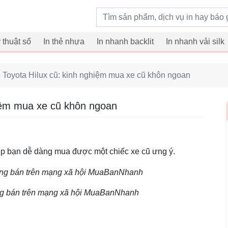
Từ khoá tìm kiếm
ỹ thuật số
In thẻ nhựa
In nhanh backlit
In nhanh vải silk
ô Toyota Hilux cũ: kinh nghiệm mua xe cũ khôn ngoan
hiệm mua xe cũ khôn ngoan
úp bạn dễ dàng mua được một chiếc xe cũ ưng ý.
ng bán trên mạng xã hội MuaBanNhanh