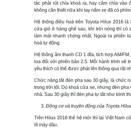
tác phải rút chìa khoá ra, hay cắm chìa vào
không cần thiết nữa khi tay nắm xe đã có phí
Hệ thống điều hoà trên Toyota Hilux 2016 là
cửa gió ở hàng ghế sau, khi trời nóng thì c
làm mát nhanh chóng nhất. Ngoài ra phiên b
hoà tự động.
Hệ thống âm thanh CD 1 đĩa, tích hợp AM/FM,
loa đối với phiên bản 2.5. Mỗi hành trình s
yêu thích có thể được phát lên thông qua rất n
Chức năng tắt đèn pha sau 30 giây, là chức nă
trong trời tối. Dù khoá cửa xe, nhưng đèn pha
nhà. Sau 30 giây thì đèn pha tự tắt như bình 
Động cơ và truyền động của Toyota Hilu
Trên Hilux 2016 thế hệ mới thì tại Việt Nam c
lít máy dầu.