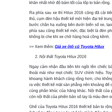
khăn nhất nhờ độ bám tốt của lốp to bản rộng.
Ra phía sau xe thì Hilux 2016 cũng đã cải t
thủ, cụm đèn hậu thiết kế mới hiện đại trẻ tru
bước chân hạ xuống bên dưới biển số xe, tạo 
phía sau cũng thiết kế mới, đặc biệt là đèn p
không bị che khi xe chở hàng hoá cồng kềnh.
>> Xem thêm:
Giá xe ôtô cũ Toyota Hilux
Nội thất Toyota Hilux 2016
Ngay cảm nhận đầu tiên khi ngồi lên chiếc bá
thoải mái như mọt chiếc SUV chính hiệu. Toy
khoang hành khách cũng rộng hơn, cho không 
ra việc thiết kế mặt sàn phẳng nên khoảng để 
cùng phân khúc của hãng khác. Nội thất của p
còn nội thất của phiên bản số tay là màu đen số
Ghế của Toyota Hilux 2016 thiết kế bản to rộn