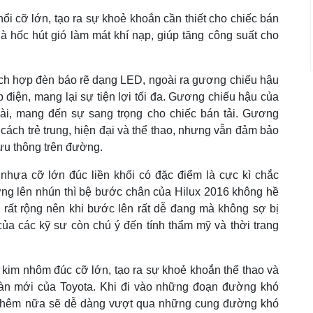
i cỡ lớn, tạo ra sự khoẻ khoắn cần thiết cho chiếc bán
 là hốc hút gió làm mát khí nạp, giúp tăng công suất cho
tích hợp đèn báo rẽ dạng LED, ngoài ra gương chiếu hậu
 điện, mang lại sự tiện lợi tối đa. Gương chiếu hậu của
i, mang đến sự sang trọng cho chiếc bán tải. Gương
cách trẻ trung, hiện đại và thể thao, nhưng vẫn đảm bảo
lưu thông trên đường.
nhựa cỡ lớn đúc liền khối có đặc điểm là cực kì chắc
ng lên nhún thì bệ bước chân của Hilux 2016 không hề
 rất rộng nên khi bước lên rất dễ đang mà không sợ bị
 của các kỹ sư còn chú ý đến tính thẩm mỹ và thời trang
 kim nhôm đúc cỡ lớn, tạo ra sự khoẻ khoắn thể thao và
oàn mới của Toyota. Khi đi vào những đoạn đường khó
, thêm nữa sẽ dễ dàng vượt qua những cung đường khó