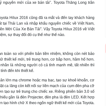
ỷ nguyên mới của xe bán tải". Toyota Thăng Long trân
Toyota Hilux 2016 cũng đã ra mắt và đến tay khách hàng
ất tại Thái Lan và nhập khẩu nguyên chiếc về Việt Nam,
yên Mới Của Xe Bán Tải”. Vậy Toyota Hilux 2016 về Việt
iệm, sự thay đổi đó cụ thể như thế nào.
àn toàn so với phiên bản tiền nhiệm, không còn nét bảo
gữ thiết kế mới, trẻ trung hơn, cơ bắp hơn, hầm hố hơn.
hân là những người có cá tính mạnh mẽ, tất nhiên thì
tính đến khi thiết kế.
 bản lớn mạ chrome hoặc mạ bạc, tạo sự khoẻ khoắn, cơ
 Mặt ca lăng còn kết nối sự liền mạch của cụm đèn pha cỡ
ớn tạo sự trẻ trung cho chiếc xe. Riêng phiên bản 3.0 số
hiếu gần là đèn Projecter, đèn pha là đèn LED. Kết hợp
lớn tạo hình chữ X theo ngôn ngữ thiết kế mới của Toyota.