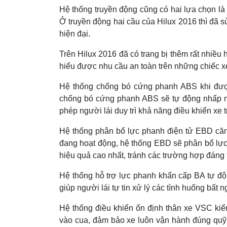
Hệ thống truyền động cũng có hai lựa chọn là 
Ở truyền động hai cầu của Hilux 2016 thì đã 
hiện đại.
Trên Hilux 2016 đã có trang bị thêm rất nhiều 
hiểu được nhu cầu an toàn trên những chiếc xe 
Hệ thống chống bó cứng phanh ABS khi được
chống bó cứng phanh ABS sẽ tự động nhấp nh
phép người lái duy trì khả năng điều khiển xe
Hệ thống phân bổ lực phanh điện tử EBD căn 
đang hoạt động, hệ thống EBD sẽ phân bổ lực
hiệu quả cao nhất, tránh các trường hợp đáng t
Hệ thống hỗ trợ lực phanh khẩn cấp BA tự độ
giúp người lái tự tin xử lý các tình huống bất n
Hệ thống điều khiển ổn định thân xe VSC kiểm
vào cua, đảm bảo xe luôn vận hành đúng quỹ 