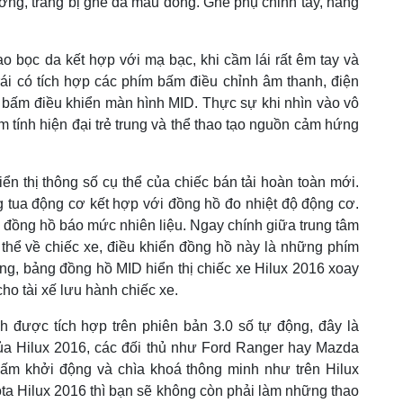
hướng, trang bị ghế da màu đồng. Ghế phụ chỉnh tay, hàng
ao bọc da kết hợp với mạ bạc, khi cầm lái rất êm tay và
trái có tích hợp các phím bấm điều chỉnh âm thanh, điện
ím bấm điều khiển màn hình MID. Thực sự khi nhìn vào vô
êm tính hiện đại trẻ trung và thể thao tạo nguồn cảm hứng
ển thị thông số cụ thể của chiếc bán tải hoàn toàn mới.
ng tua động cơ kết hợp với đồng hồ đo nhiệt độ động cơ.
ới đồng hồ báo mức nhiên liệu. Ngay chính giữa trung tâm
ụ thể về chiếc xe, điều khiển đồng hồ này là những phím
ng, bảng đồng hồ MID hiển thị chiếc xe Hilux 2016 xoay
o tài xế lưu hành chiếc xe.
 được tích hợp trên phiên bản 3.0 số tự động, đây là
ủa Hilux 2016, các đối thủ như Ford Ranger hay Mazda
ấm khởi động và chìa khoá thông minh như trên Hilux
ta Hilux 2016 thì bạn sẽ không còn phải làm những thao