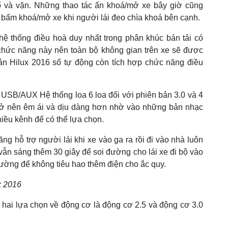
 ổ và vặn. Những thao tác ấn khoá/mở xe bây giờ cũng
m bấm khoá/mở xe khi người lái đeo chìa khoá bên cạnh.
 hệ thống điều hoà duy nhất trong phân khúc bán tải có
ó chức năng này nên toàn bộ không gian trên xe sẽ được
ản Hilux 2016 số tự động còn tích hợp chức năng điều
 USB/AUX Hệ thống loa 6 loa đối với phiên bản 3.0 và 4
ẽ trở nên êm ái và dịu dàng hơn nhờ vào những bản nhạc
hiều kênh để có thể lựa chọn.
ng hỗ trợ người lái khi xe vào ga ra rồi đi vào nhà luôn
 vẫn sáng thêm 30 giây để soi đường cho lái xe đi bộ vào
thường để không tiêu hao thêm điện cho ắc quy.
x 2016
ó hai lựa chọn về động cơ là động cơ 2.5 và động cơ 3.0