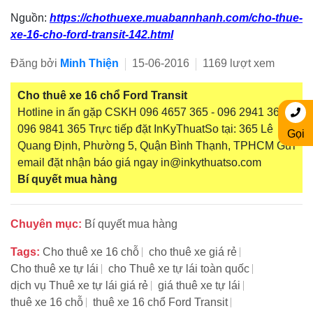
Nguồn:
https://chothuexe.muabannhanh.com/cho-thue-
xe-16-cho-ford-transit-142.html
Đăng bởi
Minh Thiện
15-06-2016
1169 lượt xem
Cho thuê xe 16 chổ Ford Transit
Hotline in ấn gặp CSKH 096 4657 365 - 096 2941 365 -
096 9841 365 Trực tiếp đặt InKyThuatSo tại: 365 Lê
Gọi
Quang Định, Phường 5, Quận Bình Thạnh, TPHCM Gửi
email đặt nhận báo giá ngay in@inkythuatso.com
Bí quyết mua hàng
Chuyên mục:
Bí quyết mua hàng
Tags:
Cho thuê xe 16 chỗ
cho thuê xe giá rẻ
Cho thuê xe tự lái
cho Thuê xe tự lái toàn quốc
dịch vụ Thuê xe tự lái giá rẻ
giá thuê xe tự lái
thuê xe 16 chỗ
thuê xe 16 chổ Ford Transit