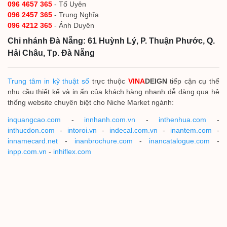
096 4657 365
- Tố Uyên
096 2457 365
- Trung Nghĩa
096 4212 365
- Ánh Duyên
Chi nhánh Đà Nẵng: 61 Huỳnh Lý, P. Thuận Phước, Q.
Hải Châu, Tp. Đà Nẵng
Trung tâm in kỹ thuật số
trực thuộc
VINA
DEIGN
tiếp cận cụ thể
nhu cầu thiết kế và in ấn của khách hàng nhanh dễ dàng qua hệ
thống website chuyên biệt cho Niche Market ngành:
inquangcao.com
-
innhanh.com.vn
-
inthenhua.com
-
inthucdon.com
-
intoroi.vn
-
indecal.com.vn
-
inantem.com
-
innamecard.net
-
inanbrochure.com
-
inancatalogue.com
-
inpp.com.vn
-
inhiflex.com