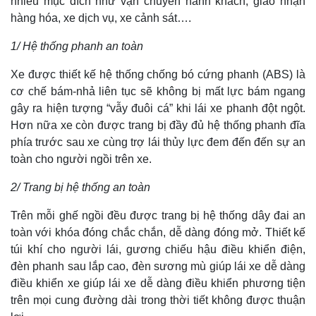
nhiều mục đích như vận chuyển hành khách, giao nhận
hàng hóa, xe dịch vụ, xe cảnh sát….
1/ Hệ thống phanh an toàn
Xe được thiết kế hệ thống chống bó cứng phanh (ABS) là
cơ chế bám-nhả liên tục sẽ không bị mất lực bám ngang
gây ra hiện tượng “vẫy đuôi cá” khi lái xe phanh đột ngột.
Hơn nữa xe còn được trang bị đầy đủ hệ thống phanh đĩa
phía trước sau xe cùng trợ lái thủy lực đem đến đến sự an
toàn cho người ngồi trên xe.
2/ Trang bị hệ thống an toàn
Trên mỗi ghế ngồi đều được trang bị hệ thống dây đai an
toàn với khóa đóng chắc chắn, dễ dàng đóng mở. Thiết kế
túi khí cho người lái, gương chiếu hậu điều khiển điện,
đèn phanh sau lắp cao, đèn sương mù giúp lái xe dễ dàng
điều khiển xe giúp lái xe dễ dàng điều khiển phương tiện
trên mọi cung đường dài trong thời tiết không được thuận