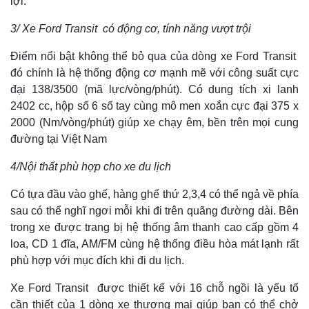
lợi.
3/ Xe Ford Transit có động cơ, tính năng vượt trội
Điểm nổi bật không thể bỏ qua của dòng xe Ford Transit
đó chính là hệ thống động cơ mạnh mẽ với công suất cực
đại 138/3500 (mã lực/vòng/phút). Có dung tích xi lanh
2402 cc, hộp số 6 số tay cùng mô men xoắn cực đại 375 x
2000 (Nm/vòng/phút) giúp xe chạy êm, bền trên mọi cung
đường tại Việt Nam
4/Nội thất phù hợp cho xe du lịch
Có tựa đầu vào ghế, hàng ghế thứ 2,3,4 có thể ngả về phía
sau có thể nghĩ ngơi mỗi khi đi trên quãng đường dài. Bên
trong xe được trang bị hệ thống âm thanh cao cấp gồm 4
loa, CD 1 đĩa, AM/FM cùng hệ thống điều hòa mát lạnh rất
phù hợp với mục đích khi đi du lịch.
Xe Ford Transit được thiết kế với 16 chỗ ngồi là yếu tố
cần thiết của 1 dòng xe thương mại giúp bạn có thể chở