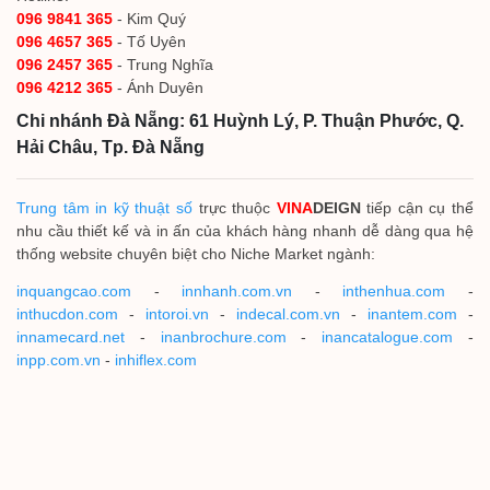
096 9841 365
- Kim Quý
096 4657 365
- Tố Uyên
096 2457 365
- Trung Nghĩa
096 4212 365
- Ánh Duyên
Chi nhánh Đà Nẵng: 61 Huỳnh Lý, P. Thuận Phước, Q.
Hải Châu, Tp. Đà Nẵng
Trung tâm in kỹ thuật số
trực thuộc
VINA
DEIGN
tiếp cận cụ thể
nhu cầu thiết kế và in ấn của khách hàng nhanh dễ dàng qua hệ
thống website chuyên biệt cho Niche Market ngành:
inquangcao.com
-
innhanh.com.vn
-
inthenhua.com
-
inthucdon.com
-
intoroi.vn
-
indecal.com.vn
-
inantem.com
-
innamecard.net
-
inanbrochure.com
-
inancatalogue.com
-
inpp.com.vn
-
inhiflex.com