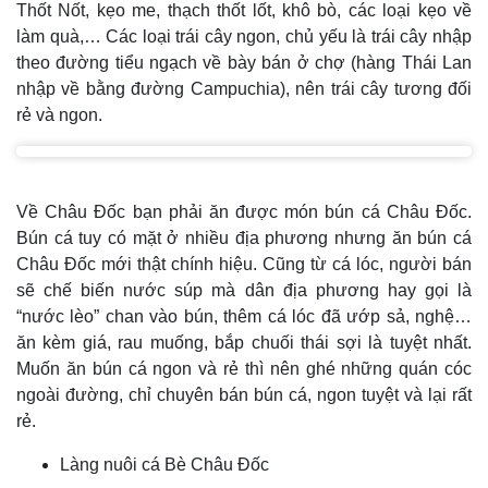
Thốt Nốt, kẹo me, thạch thốt lốt, khô bò, các loại kẹo về
làm quà,… Các loại trái cây ngon, chủ yếu là trái cây nhập
theo đường tiểu ngạch về bày bán ở chợ (hàng Thái Lan
nhập về bằng đường Campuchia), nên trái cây tương đối
rẻ và ngon.
Về Châu Đốc bạn phải ăn được món bún cá Châu Đốc.
Bún cá tuy có mặt ở nhiều địa phương nhưng ăn bún cá
Châu Đốc mới thật chính hiệu. Cũng từ cá lóc, người bán
sẽ chế biến nước súp mà dân địa phương hay gọi là
“nước lèo” chan vào bún, thêm cá lóc đã ướp sả, nghệ…
ăn kèm giá, rau muống, bắp chuối thái sợi là tuyệt nhất.
Muốn ăn bún cá ngon và rẻ thì nên ghé những quán cóc
ngoài đường, chỉ chuyên bán bún cá, ngon tuyệt và lại rất
rẻ.
Làng nuôi cá Bè Châu Đốc