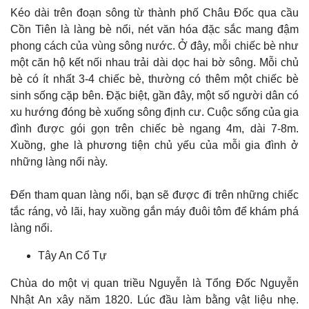
Kéo dài trên đoạn sông từ thành phố Châu Đốc qua cầu
Cồn Tiên là làng bè nổi, nét văn hóa đặc sắc mang đậm
phong cách của vùng sông nước. Ở đây, mỗi chiếc bè như
một căn hộ kết nối nhau trải dài dọc hai bờ sông. Mỗi chủ
bè có ít nhất 3-4 chiếc bè, thường có thêm một chiếc bè
sinh sống cặp bên. Đặc biệt, gần đây, một số người dân có
xu hướng đóng bè xuống sông định cư. Cuộc sống của gia
đình được gói gọn trên chiếc bè ngang 4m, dài 7-8m.
Xuồng, ghe là phương tiện chủ yếu của mỗi gia đình ở
những làng nổi này.
Đến tham quan làng nổi, bạn sẽ được đi trên những chiếc
tắc ráng, vỏ lãi, hay xuồng gắn máy đuôi tôm để khám phá
làng nổi.
Tây An Cổ Tự
Chùa do một vị quan triều Nguyễn là Tổng Đốc Nguyễn
Nhật An xây năm 1820. Lúc đầu làm bằng vật liệu nhẹ.