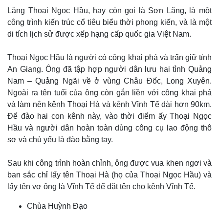
Lăng Thoại Ngọc Hầu, hay còn gọi là Sơn Lăng, là một
công trình kiến trúc cổ tiêu biểu thời phong kiến, và là một
di tích lịch sử được xếp hạng cấp quốc gia Việt Nam.
Thoại Ngọc Hầu là người có công khai phá và trấn giữ tỉnh
An Giang. Ông đã tập hợp người dân lưu hai tỉnh Quảng
Nam – Quảng Ngãi về ở vùng Châu Đốc, Long Xuyên.
Ngoài ra tên tuổi của ông còn gắn liền với công khai phá
và làm nên kênh Thoại Hà và kênh Vĩnh Tế dài hơn 90km.
Để đào hai con kênh này, vào thời điểm ấy Thoại Ngọc
Hầu và người dân hoàn toàn dùng công cụ lao động thô
sơ và chủ yếu là đào bằng tay.
Sau khi công trình hoàn chỉnh, ông được vua khen ngơi và
ban sắc chỉ lấy tên Thoại Hà (họ của Thoại Ngọc Hầu) và
lấy tên vợ ông là Vĩnh Tế để đặt tên cho kênh Vĩnh Tế.
Chùa Huỳnh Đạo