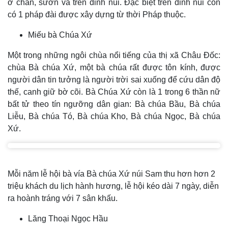
ở chân, sườn và trên đỉnh núi. Đặc biệt trên đỉnh núi còn
có 1 pháp đài được xây dựng từ thời Pháp thuộc.
Miếu bà Chúa Xứ
Một trong những ngôi chùa nổi tiếng của thị xã Châu Đốc:
chùa Bà chúa Xứ, một bà chúa rất được tôn kính, được
người dân tin tưởng là người trời sai xuống để cứu dân độ
thế, canh giữ bờ cõi. Bà Chúa Xứ còn là 1 trong 6 thần nữ
bất tử theo tín ngưỡng dân gian: Bà chúa Bầu, Bà chúa
Liễu, Bà chúa Tó, Bà chúa Kho, Bà chúa Ngọc, Bà chúa
Xứ.
Mỗi năm lễ hội bà vía Bà chúa Xứ núi Sam thu hơn hơn 2
triệu khách du lịch hành hương, lễ hội kéo dài 7 ngày, diễn
ra hoành tráng với 7 sân khấu.
Lăng Thoại Ngọc Hầu