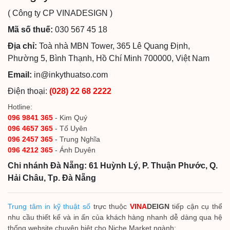
( Công ty CP VINADESIGN )
Mã số thuế:
030 567 45 18
Địa chỉ:
Toà nhà MBN Tower, 365 Lê Quang Định,
Phường 5, Bình Thạnh, Hồ Chí Minh 700000, Việt Nam
Email:
in@inkythuatso.com
Điện thoại:
(028) 22 68 2222
Hotline:
096 9841 365
- Kim Quý
096 4657 365
- Tố Uyên
096 2457 365
- Trung Nghĩa
096 4212 365
- Ánh Duyên
Chi nhánh Đà Nẵng: 61 Huỳnh Lý, P. Thuận Phước, Q.
Hải Châu, Tp. Đà Nẵng
Trung tâm in kỹ thuật số
trực thuộc
VINA
DEIGN
tiếp cận cụ thể
nhu cầu thiết kế và in ấn của khách hàng nhanh dễ dàng qua hệ
thống website chuyên biệt cho Niche Market ngành: