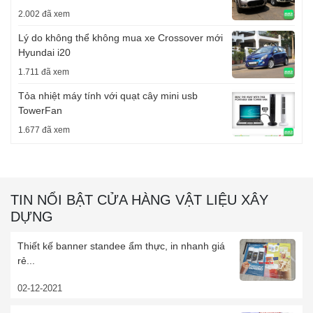
2.002 đã xem
Lý do không thể không mua xe Crossover mới
Hyundai i20
1.711 đã xem
Tỏa nhiệt máy tính với quạt cây mini usb
TowerFan
1.677 đã xem
TIN NỔI BẬT CỬA HÀNG VẬT LIỆU XÂY
DỰNG
Thiết kế banner standee ẩm thực, in nhanh giá
rẻ...
02-12-2021