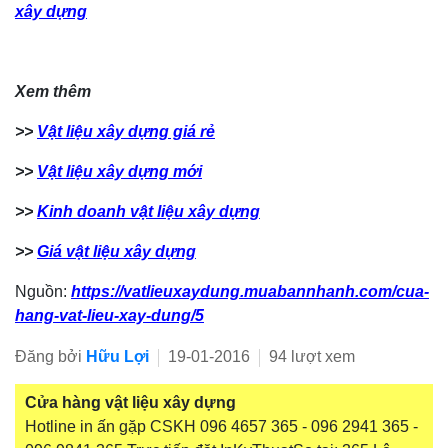
xây dựng
Xem thêm
>>
Vật liệu xây dựng giá rẻ
>>
Vật liệu xây dựng mới
>>
Kinh doanh vật liệu xây dựng
>>
Giá vật liệu xây dựng
Nguồn:
https://vatlieuxaydung.muabannhanh.com/cua-
hang-vat-lieu-xay-dung/5
Đăng bởi
Hữu Lợi
19-01-2016
94 lượt xem
Cửa hàng vật liệu xây dựng
Hotline in ấn gặp CSKH 096 4657 365 - 096 2941 365 -