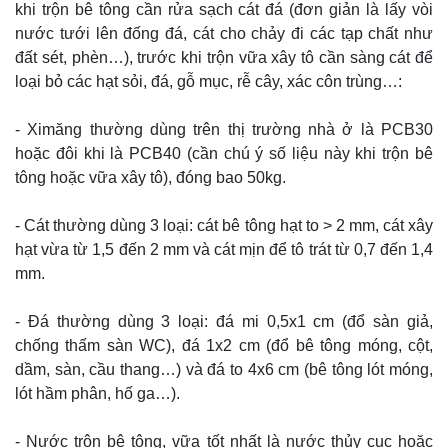
khi trộn bê tông cần rửa sạch cát đá (đơn giản là lấy vòi
nước tưới lên đống đá, cát cho chảy đi các tạp chất như
đất sét, phèn…), trước khi trộn vữa xây tô cần sàng cát để
loại bỏ các hạt sỏi, đá, gỗ mục, rễ cây, xác côn trùng…:
- Ximăng thường dùng trên thị trường nhà ở là PCB30
hoặc đôi khi là PCB40 (cần chú ý số liệu này khi trộn bê
tông hoặc vữa xây tô), đóng bao 50kg.
- Cát thường dùng 3 loại: cát bê tông hạt to > 2 mm, cát xây
hạt vừa từ 1,5 đến 2 mm và cát mịn để tô trát từ 0,7 đến 1,4
mm.
- Đá thường dùng 3 loại: đá mi 0,5x1 cm (đổ sàn giả,
chống thấm sàn WC), đá 1x2 cm (đổ bê tông móng, cột,
dầm, sàn, cầu thang…) và đá to 4x6 cm (bê tông lót móng,
lót hầm phân, hố ga…).
- Nước trộn bê tông, vữa tốt nhất là nước thủy cục hoặc