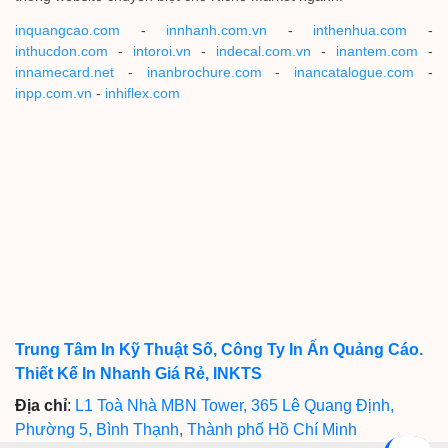
inquangcao.com
-
innhanh.com.vn
-
inthenhua.com
-
inthucdon.com
-
intoroi.vn
-
indecal.com.vn
-
inantem.com
-
innamecard.net
-
inanbrochure.com
-
inancatalogue.com
-
inpp.com.vn
-
inhiflex.com
Trung Tâm In Kỹ Thuật Số, Công Ty In Ấn Quảng Cáo.
Thiết Kế In Nhanh Giá Rẻ, INKTS
Địa chỉ
:
L1 Toà Nhà MBN Tower, 365 Lê Quang Định,
Phường 5, Bình Thạnh, Thành phố Hồ Chí Minh