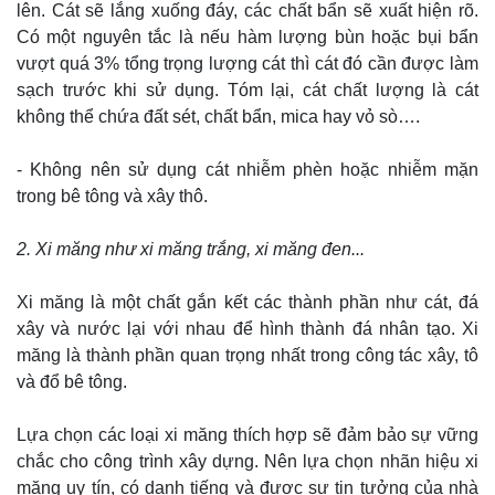
lên. Cát sẽ lắng xuống đáy, các chất bẩn sẽ xuất hiện rõ.
Có một nguyên tắc là nếu hàm lượng bùn hoặc bụi bẩn
vượt quá 3% tổng trọng lượng cát thì cát đó cần được làm
sạch trước khi sử dụng. Tóm lại, cát chất lượng là cát
không thể chứa đất sét, chất bẩn, mica hay vỏ sò….
- Không nên sử dụng cát nhiễm phèn hoặc nhiễm mặn
trong bê tông và xây thô.
2. Xi măng như xi măng trắng, xi măng đen...
Xi măng là một chất gắn kết các thành phần như cát, đá
xây và nước lại với nhau để hình thành đá nhân tạo. Xi
măng là thành phần quan trọng nhất trong công tác xây, tô
và đổ bê tông.
Lựa chọn các loại xi măng thích hợp sẽ đảm bảo sự vững
chắc cho công trình xây dựng. Nên lựa chọn nhãn hiệu xi
măng uy tín, có danh tiếng và được sự tin tưởng của nhà