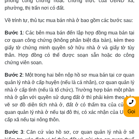
phòng công chứng hoặc chứng thực của UBND xã,
phường, thị trấn nơi có đất.
Về trình tự, thủ tục mua bán nhà ở bao gồm các bước sau:
Bước 1
: Các bên mua bán đến lập hợp đồng mua bán tại
cơ quan công chứng (không phân biệt địa bàn), kèm theo
giấy tờ chứng minh quyền sở hữu nhà ở và giấy tờ tùy
thân. Hợp đồng có thể được soạn sẵn hoặc do công
chứng viên soạn.
Bước 2
: Một trong hai bên nộp hồ sơ mua bán tại cơ quan
quản lý nhà ở cấp huyện (nếu là cá nhân), cơ quan quản lý
nhà ở cấp tỉnh (nếu là tổ chức). Trường hợp bán một phần
nhà ở gắn với quyền sử dụng đất ở thì phải kèm theo bản
vẽ sơ đồ diện tích nhà ở, đất ở có thẩm tra của của cơ
Gọi
quan quản lý nhà ở nếu tại đô thị, có xác nhận của UBND
cấp xã nếu tại nông thôn.
Bước 3
: Căn cứ vào hồ sơ, cơ quan quản lý nhà ở sẽ