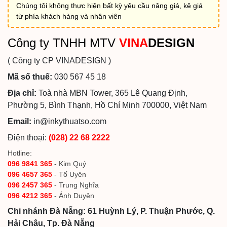
Chúng tôi không thực hiện bất kỳ yêu cầu nâng giá, kê giá
từ phía khách hàng và nhân viên
Công ty TNHH MTV
VINA
DESIGN
( Công ty CP VINADESIGN )
Mã số thuế:
030 567 45 18
Địa chỉ:
Toà nhà MBN Tower, 365 Lê Quang Định,
Phường 5, Bình Thạnh, Hồ Chí Minh 700000, Việt Nam
Email:
in@inkythuatso.com
Điện thoại:
(028) 22 68 2222
Hotline:
096 9841 365
- Kim Quý
096 4657 365
- Tố Uyên
096 2457 365
- Trung Nghĩa
096 4212 365
- Ánh Duyên
Chi nhánh Đà Nẵng: 61 Huỳnh Lý, P. Thuận Phước, Q.
Hải Châu, Tp. Đà Nẵng