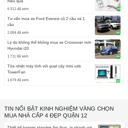
hiệu quả
6.512 đã xem
Tư vấn mua xe Ford Everest cũ 2 cầu và 1
cầu
2.004 đã xem
Lý do không thể không mua xe Crossover mới
Hyundai i20
1.711 đã xem
Tỏa nhiệt máy tính với quạt cây mini usb
TowerFan
1.679 đã xem
TIN NỔI BẬT KINH NGHIỆM VÀNG CHỌN
MUA NHÀ CẤP 4 ĐẸP QUẬN 12
Thiết kế banner standee ẩm thực, in nhanh giá