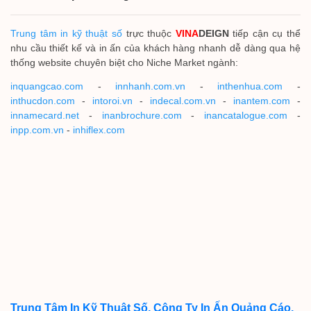
Trung tâm in kỹ thuật số
trực thuộc
VINA
DEIGN
tiếp cận cụ thể
nhu cầu thiết kế và in ấn của khách hàng nhanh dễ dàng qua hệ
thống website chuyên biệt cho Niche Market ngành:
inquangcao.com
-
innhanh.com.vn
-
inthenhua.com
-
inthucdon.com
-
intoroi.vn
-
indecal.com.vn
-
inantem.com
-
innamecard.net
-
inanbrochure.com
-
inancatalogue.com
-
inpp.com.vn
-
inhiflex.com
Trung Tâm In Kỹ Thuật Số, Công Ty In Ấn Quảng Cáo.