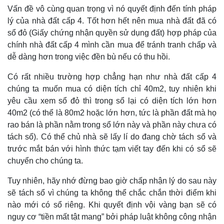
Vấn đề vô cùng quan trọng vì nó quyết định đến tính pháp
lý của nhà đất cấp 4. Tốt hơn hết nên mua nhà đất đã có
sổ đỏ (Giấy chứng nhận quyền sử dụng đất) hợp pháp của
chính nhà đất cấp 4 mình cần mua để tránh tranh chấp và
dễ dàng hơn trong việc đền bù nếu có thu hồi.
Có rất nhiều trường hợp chẳng hạn như nhà đất cấp 4
chúng ta muốn mua có diện tích chỉ 40m2, tuy nhiên khi
yêu cầu xem sổ đỏ thì trong sổ lại có diện tích lớn hơn
40m2 (có thể là 80m2 hoặc lớn hơn, tức là phần đất mà họ
rao bán là phần nằm trong sổ lớn này và phần này chưa có
tách sổ). Có thể chủ nhà sẽ lấy lí do đang chờ tách sổ và
trước mắt bán với hình thức tạm viết tay đến khi có sổ sẽ
chuyển cho chúng ta.
Tuy nhiên, hãy nhớ đừng bao giờ chấp nhận lý do sau này
sẽ tách sổ vì chúng ta không thể chắc chắn thời điểm khi
nào mới có sổ riêng. Khi quyết định vội vàng bạn sẽ có
nguy cơ “tiền mất tật mang” bởi pháp luật không công nhận