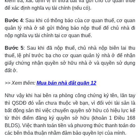
kiểm tra, xác định vị trí thửa đất và gửi cho cơ quan thuế
để xác định nghĩa vụ tài chính (nếu có).
Bước 4
: Sau khi có thông báo của cơ quan thuế, cơ quan
quản lý nhà ở sẽ gửi thông báo nộp thuế để chủ nhà đi
nộp nghĩa vụ tài chính tại cơ quan thuế.
Bước 5
: Sau khi đã nộp thuế, chủ nhà nộp biên lai thu
thuế, lệ phí trước bạ cho cơ quan quản lý nhà ở để nhận
giấy chứng nhận quyền sở hữu nhà ở và quyền sử dụng
đất ở.
>> Xem thêm:
Mua bán nhà đất quận 12
Như vậy khi hai bên ra phòng công chứng ký tên, lăn tay
thì QSDĐ đó vẫn chưa thuộc về bạn, vì đối với tài sản là
bất động sản thì việc chuyển quyền sở hữu có hiệu lực kể
từ thời điểm đăng ký quyền sở hữu (khoản 1 Điều 168
BLDS). Việc thanh toán tiền và phương thức thanh toán do
các bên thỏa thuận nhằm đảm bảo quyền lợi của mình.