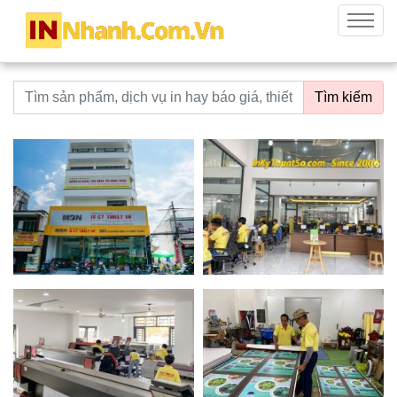
innhanh.com.vn
Menu
Từ khoá tìm kiếm
Tìm kiếm