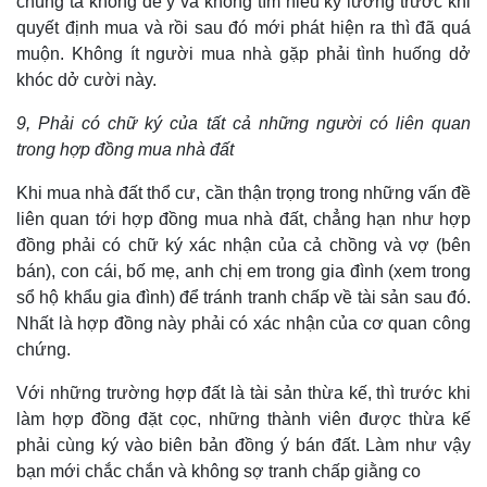
chúng ta không để ý và không tìm hiểu kỹ lưỡng trước khi
quyết định mua và rồi sau đó mới phát hiện ra thì đã quá
muộn. Không ít người mua nhà gặp phải tình huống dở
khóc dở cười này.
9, Phải có chữ ký của tất cả những người có liên quan
trong hợp đồng mua nhà đất
Khi mua nhà đất thổ cư, cần thận trọng trong những vấn đề
liên quan tới hợp đồng mua nhà đất, chẳng hạn như hợp
đồng phải có chữ ký xác nhận của cả chồng và vợ (bên
bán), con cái, bố mẹ, anh chị em trong gia đình (xem trong
sổ hộ khẩu gia đình) để tránh tranh chấp về tài sản sau đó.
Nhất là hợp đồng này phải có xác nhận của cơ quan công
chứng.
Với những trường hợp đất là tài sản thừa kế, thì trước khi
làm hợp đồng đặt cọc, những thành viên được thừa kế
phải cùng ký vào biên bản đồng ý bán đất. Làm như vậy
bạn mới chắc chắn và không sợ tranh chấp giằng co