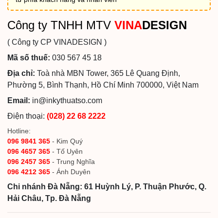
Công ty TNHH MTV
VINA
DESIGN
( Công ty CP VINADESIGN )
Mã số thuế:
030 567 45 18
Địa chỉ:
Toà nhà MBN Tower, 365 Lê Quang Định,
Phường 5, Bình Thạnh, Hồ Chí Minh 700000, Việt Nam
Email:
in@inkythuatso.com
Điện thoại:
(028) 22 68 2222
Hotline:
096 9841 365
- Kim Quý
096 4657 365
- Tố Uyên
096 2457 365
- Trung Nghĩa
096 4212 365
- Ánh Duyên
Chi nhánh Đà Nẵng: 61 Huỳnh Lý, P. Thuận Phước, Q.
Hải Châu, Tp. Đà Nẵng