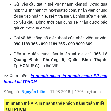
Gửi yêu cầu đặt in thẻ VIP nhanh kèm số lượng qua
hộp thư: innhanh@inkythuatso.com, nhân viên chúng
tôi sẽ tiếp nhận file, kiểm tra file và chỉnh sửa file nếu
có yêu cầu. Đồng thời bạn cũng sẽ nhận được báo
gái chi tiết qua email
Gọi về hệ thống số điện thoại của nhân viên tư vấn:
090 1188 365 - 090 1189 365 - 090 9099 669
Đến trực tiếp trung tâm in ấn tại địa chỉ:
365 Lê
Quang Định, Phường 5, Quận Bình Thạnh,
Tp.HCM
để đặt in thẻ VIP.
>> Xem thêm:
In nhanh menu, in nhanh menu PP cán
format tại TPHCM
Đăng bởi
Nguyễn Liên
11-08-2016
1703 lượt xem
In nhanh thẻ VIP, in nhanh thẻ khách hàng thân thiết
tại TPHCM