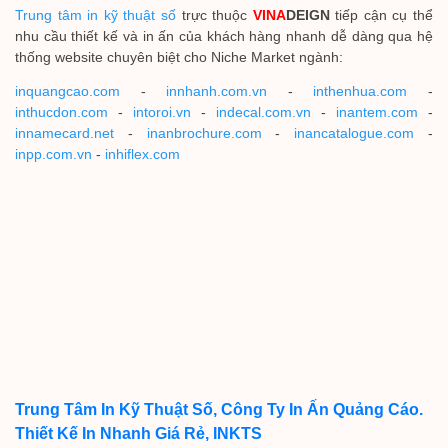
Trung tâm in kỹ thuật số
trực thuộc
VINA
DEIGN
tiếp cận cụ thể
nhu cầu thiết kế và in ấn của khách hàng nhanh dễ dàng qua hệ
thống website chuyên biệt cho Niche Market ngành:
inquangcao.com
-
innhanh.com.vn
-
inthenhua.com
-
inthucdon.com
-
intoroi.vn
-
indecal.com.vn
-
inantem.com
-
innamecard.net
-
inanbrochure.com
-
inancatalogue.com
-
inpp.com.vn
-
inhiflex.com
Trung Tâm In Kỹ Thuật Số, Công Ty In Ấn Quảng Cáo.
Thiết Kế In Nhanh Giá Rẻ, INKTS