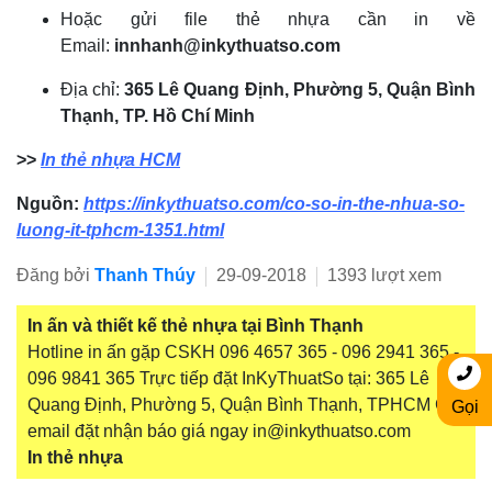
Hoặc gửi file thẻ nhựa cần in về
Email:
innhanh@inkythuatso.com
Địa chỉ:
365 Lê Quang Định, Phường 5, Quận Bình
Thạnh, TP. Hồ Chí Minh
>>
In thẻ nhựa HCM
Nguồn:
https://inkythuatso.com/co-so-in-the-nhua-so-
luong-it-tphcm-1351.html
Đăng bởi
Thanh Thúy
29-09-2018
1393 lượt xem
In ấn và thiết kế thẻ nhựa tại Bình Thạnh
Hotline in ấn gặp CSKH 096 4657 365 - 096 2941 365 -
096 9841 365 Trực tiếp đặt InKyThuatSo tại: 365 Lê
Quang Định, Phường 5, Quận Bình Thạnh, TPHCM Gửi
Gọi
email đặt nhận báo giá ngay in@inkythuatso.com
In thẻ nhựa