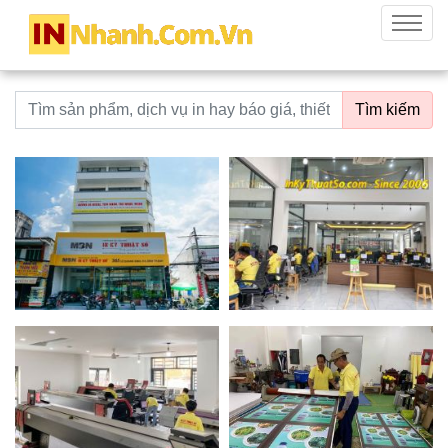
innhanh.com.vn
Menu
Từ khoá tìm kiếm
Tìm kiếm