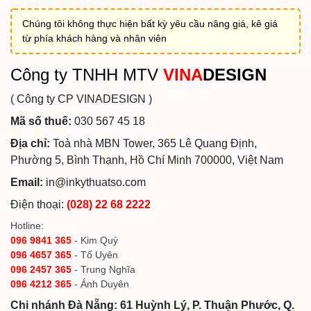
Chúng tôi không thực hiện bất kỳ yêu cầu nâng giá, kê giá
từ phía khách hàng và nhân viên
Công ty TNHH MTV
VINA
DESIGN
( Công ty CP VINADESIGN )
Mã số thuế:
030 567 45 18
Địa chỉ:
Toà nhà MBN Tower, 365 Lê Quang Định,
Phường 5, Bình Thạnh, Hồ Chí Minh 700000, Việt Nam
Email:
in@inkythuatso.com
Điện thoại:
(028) 22 68 2222
Hotline:
096 9841 365
- Kim Quý
096 4657 365
- Tố Uyên
096 2457 365
- Trung Nghĩa
096 4212 365
- Ánh Duyên
Chi nhánh Đà Nẵng: 61 Huỳnh Lý, P. Thuận Phước, Q.