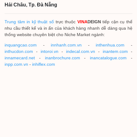
Hải Châu, Tp. Đà Nẵng
Trung tâm in kỹ thuật số
trực thuộc
VINA
DEIGN
tiếp cận cụ thể
nhu cầu thiết kế và in ấn của khách hàng nhanh dễ dàng qua hệ
thống website chuyên biệt cho Niche Market ngành:
inquangcao.com
-
innhanh.com.vn
-
inthenhua.com
-
inthucdon.com
-
intoroi.vn
-
indecal.com.vn
-
inantem.com
-
innamecard.net
-
inanbrochure.com
-
inancatalogue.com
-
inpp.com.vn
-
inhiflex.com