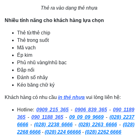
Thẻ ra vào dạng thẻ nhựa
Nhiều tính năng cho khách hàng lựa chọn
Thẻ từ/thẻ chip
Thẻ trong suốt
Mã vạch
Ép kim
Phủ nhũ vàng/nhũ bạc
Đập nổi
Đánh số nhảy
Kéo băng chữ ký
Khách hàng có nhu cầu
in thẻ nhựa
vui lòng liên hệ:
Hotline:
0909 215 365
-
0906 839 365
-
090 1189
365
-
090 1188 365
-
09 09 09 9669
-
(028) 2237
6666
-
(028) 2238 6666
-
(028) 2263 6666
-
(028)
2268 6666
-
(028) 224 66666
-
(028) 2262 6666