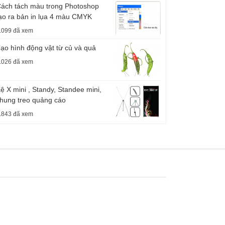
ách tách màu trong Photoshop
ạo ra bản in lụa 4 màu CMYK
.099 đã xem
ạo hình động vật từ củ và quả
.026 đã xem
ệ X mini , Standy, Standee mini,
hung treo quảng cáo
.843 đã xem