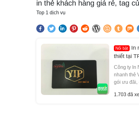
in thẻ khách hàng giá rẻ, tag
Top 1 dịch vụ
In 
Nổi bật
thiết tại
Công ty In
nhanh thẻ V
gói ưu đãi,
1.703 đã x