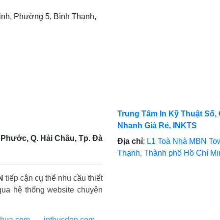
nh, Phường 5, Bình Thạnh,
Trung Tâm In Kỹ Thuật Số, 
Nhanh Giá Rẻ, INKTS
Phước, Q. Hải Châu, Tp. Đà
Địa chỉ
:
L1 Toà Nhà MBN Tow
Thạnh, Thành phố Hồ Chí M
N
tiếp cận cụ thể nhu cầu thiết
qua hệ thống website chuyên
nhua.com
-
inthucdon.com
-