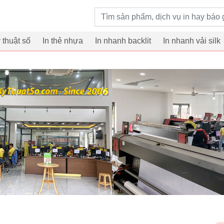
Từ khoá tìm kiếm
ỹ thuật số
In thẻ nhựa
In nhanh backlit
In nhanh vải silk