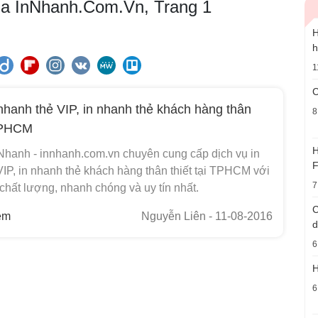
 của InNhanh.Com.Vn, Trang 1
H
h
1
C
nhanh thẻ VIP, in nhanh thẻ khách hàng thân
8
 TPHCM
H
 Nhanh - innhanh.com.vn chuyên cung cấp dịch vụ in
F
IP, in nhanh thẻ khách hàng thân thiết tại TPHCM với
7
 chất lượng, nhanh chóng và uy tín nhất.
C
em
Nguyễn Liên
- 11-08-2016
d
6
H
6