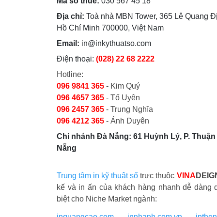
Mã số thuế:
030 567 45 18
Địa chỉ:
Toà nhà MBN Tower, 365 Lê Quang Đị
Hồ Chí Minh 700000, Việt Nam
Email:
in@inkythuatso.com
Điện thoại:
(028) 22 68 2222
Hotline:
096 9841 365
- Kim Quý
096 4657 365
- Tố Uyên
096 2457 365
- Trung Nghĩa
096 4212 365
- Ánh Duyên
Chi nhánh Đà Nẵng: 61 Huỳnh Lý, P. Thuận 
Nẵng
Trung tâm in kỹ thuật số
trực thuộc
VINA
DEIG
kế và in ấn của khách hàng nhanh dễ dàng 
biệt cho Niche Market ngành:
inquangcao.com
-
innhanh.com.vn
-
inthe