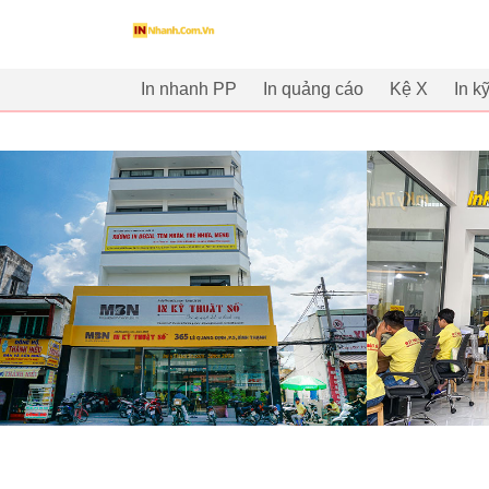
innhanh.com.vn
In nhanh PP
In quảng cáo
Kệ X
In k