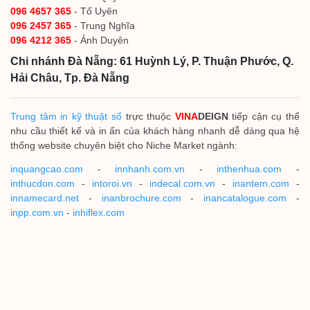
096 4657 365
- Tố Uyên
096 2457 365
- Trung Nghĩa
096 4212 365
- Ánh Duyên
Chi nhánh Đà Nẵng: 61 Huỳnh Lý, P. Thuận Phước, Q.
Hải Châu, Tp. Đà Nẵng
Trung tâm in kỹ thuật số
trực thuộc
VINA
DEIGN
tiếp cận cụ thể
nhu cầu thiết kế và in ấn của khách hàng nhanh dễ dàng qua hệ
thống website chuyên biệt cho Niche Market ngành:
inquangcao.com
-
innhanh.com.vn
-
inthenhua.com
-
inthucdon.com
-
intoroi.vn
-
indecal.com.vn
-
inantem.com
-
innamecard.net
-
inanbrochure.com
-
inancatalogue.com
-
inpp.com.vn
-
inhiflex.com