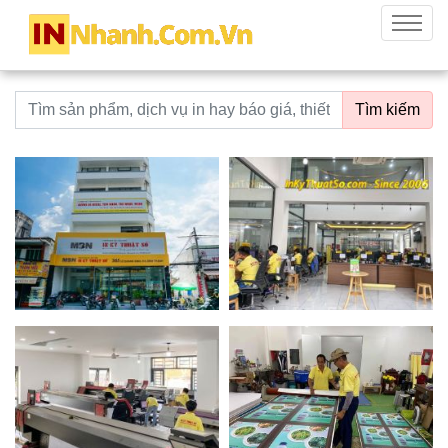
innhanh.com.vn
Menu
Từ khoá tìm kiếm
Tìm kiếm