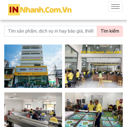
innhanh.com.vn
Menu
Từ khoá tìm kiếm
Tìm kiếm