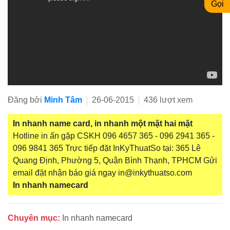
Gọi
Đăng bởi
Minh Tâm
26-06-2015
436 lượt xem
In nhanh name card, in nhanh một mặt hai mặt
Hotline in ấn gặp CSKH 096 4657 365 - 096 2941 365 -
096 9841 365 Trực tiếp đặt InKyThuatSo tại: 365 Lê
Quang Định, Phường 5, Quận Bình Thạnh, TPHCM Gửi
email đặt nhận báo giá ngay in@inkythuatso.com
In nhanh namecard
Chuyên mục:
In nhanh namecard