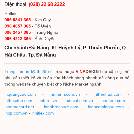
Điện thoại:
(028) 22 68 2222
Hotline:
096 9841 365
- Kim Quý
096 4657 365
- Tố Uyên
096 2457 365
- Trung Nghĩa
096 4212 365
- Ánh Duyên
Chi nhánh Đà Nẵng: 61 Huỳnh Lý, P. Thuận Phước, Q.
Hải Châu, Tp. Đà Nẵng
Trung tâm in kỹ thuật số
trực thuộc
VINA
DEIGN
tiếp cận cụ thể
nhu cầu thiết kế và in ấn của khách hàng nhanh dễ dàng qua hệ
thống website chuyên biệt cho Niche Market ngành:
inquangcao.com
-
innhanh.com.vn
-
inthenhua.com
-
inthucdon.com
-
intoroi.vn
-
indecal.com.vn
-
inantem.com
-
innamecard.net
-
inanbrochure.com
-
inancatalogue.com
-
inpp.com.vn
-
inhiflex.com