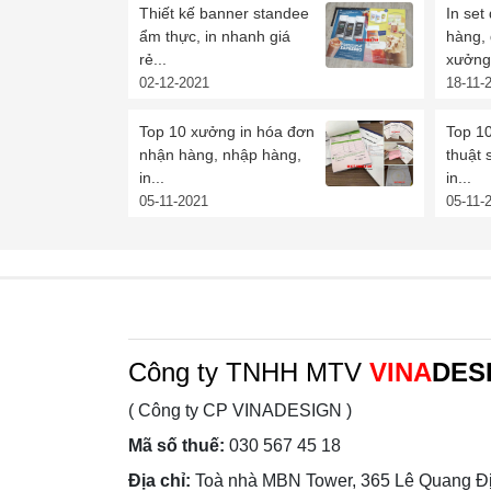
Thiết kế banner standee
In set
ẩm thực, in nhanh giá
hàng,
rẻ...
xưởng 
02-12-2021
18-11-
Top 10 xưởng in hóa đơn
Top 10
nhận hàng, nhập hàng,
thuật 
in...
in...
05-11-2021
05-11-
Công ty TNHH MTV
VINA
DES
( Công ty CP VINADESIGN )
Mã số thuế:
030 567 45 18
Địa chỉ:
Toà nhà MBN Tower, 365 Lê Quang Đị