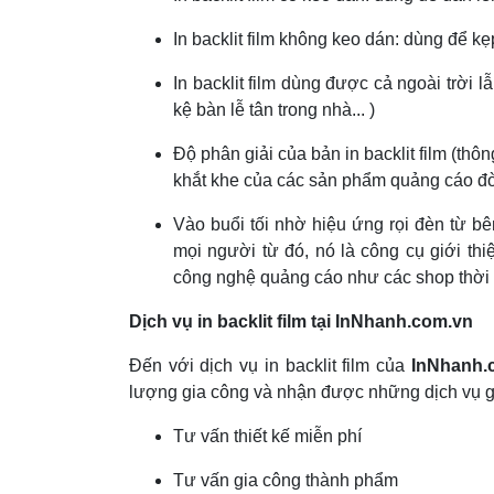
In backlit film không keo dán: dùng để kẹ
In backlit film dùng được cả ngoài trời 
kệ bàn lễ tân trong nhà... )
Độ phân giải của bản in backlit film (th
khắt khe của các sản phẩm quảng cáo đò
Vào buổi tối nhờ hiệu ứng rọi đèn từ bê
mọi người từ đó, nó là công cụ giới th
công nghệ quảng cáo như các shop thời tr
Dịch vụ in backlit film tại InNhanh.com.vn
Đến với dịch vụ in backlit film của
InNhanh.
lượng gia công và nhận được những dịch vụ g
Tư vấn thiết kế miễn phí
Tư vấn gia công thành phẩm