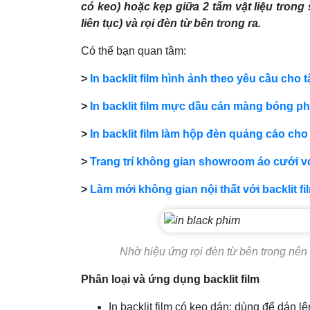
có keo) hoặc kẹp giữa 2 tấm vật liệu trong 
liên tục) và rọi đèn từ bên trong ra.
Có thể bạn quan tâm:
>
In backlit film hình ảnh theo yêu cầu cho
>
In backlit film mực dầu cán màng bóng phủ
>
In backlit film làm hộp đèn quảng cáo c
>
Trang trí không gian showroom áo cưới vớ
>
Làm mới không gian nội thất với backlit f
Nhờ hiệu ứng rọi đèn từ bên trong nên 
Phân loại và ứng dụng backlit film
In backlit film có keo dán: dùng để dán l