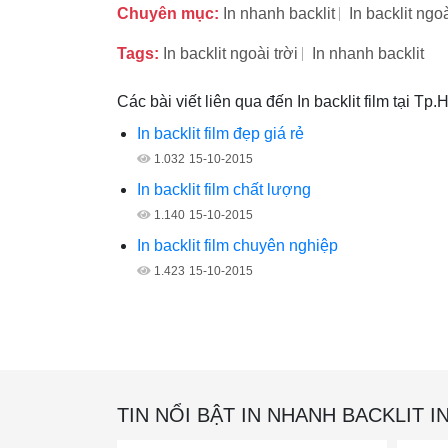
Chuyên mục:
In nhanh backlit
In backlit ngoà
Tags:
In backlit ngoài trời
In nhanh backlit
Các bài viết liên qua đến In backlit film tại Tp
In backlit film đẹp giá rẻ
1.032
15-10-2015
In backlit film chất lượng
1.140
15-10-2015
In backlit film chuyên nghiệp
1.423
15-10-2015
TIN NỔI BẬT IN NHANH BACKLIT I