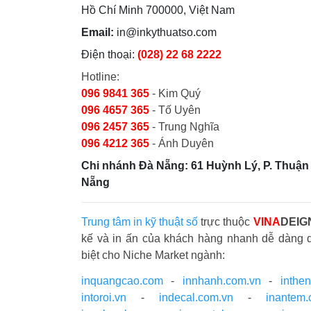
Hồ Chí Minh 700000, Việt Nam
Email:
in@inkythuatso.com
Điện thoại:
(028) 22 68 2222
Hotline:
096 9841 365
- Kim Quý
096 4657 365
- Tố Uyên
096 2457 365
- Trung Nghĩa
096 4212 365
- Ánh Duyên
Chi nhánh Đà Nẵng: 61 Huỳnh Lý, P. Thuận 
Nẵng
Trung tâm in kỹ thuật số
trực thuộc
VINA
DEIG
kế và in ấn của khách hàng nhanh dễ dàng 
biệt cho Niche Market ngành:
inquangcao.com
-
innhanh.com.vn
-
inthe
intoroi.vn
-
indecal.com.vn
-
inantem