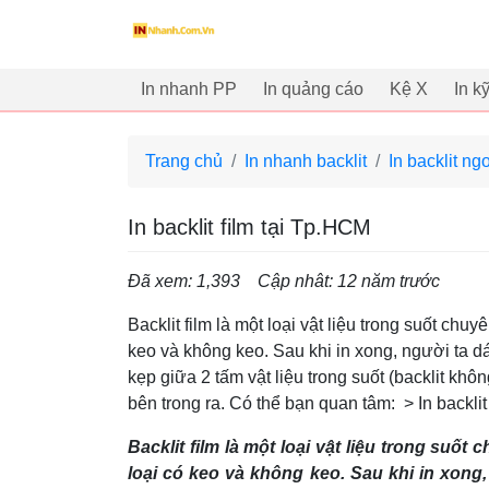
innhanh.com.vn
In nhanh PP
In quảng cáo
Kệ X
In k
Trang chủ
In nhanh backlit
In backlit ngo
In backlit film tại Tp.HCM
Đã xem: 1,393
Cập nhât: 12 năm trước
Backlit film là một loại vật liệu trong suốt chu
keo và không keo. Sau khi in xong, người ta dán
kẹp giữa 2 tấm vật liệu trong suốt (backlit khôn
bên trong ra. Có thể bạn quan tâm: > In backlit
Backlit film là một loại vật liệu trong suố
loại có keo và không keo. Sau khi in xong, 