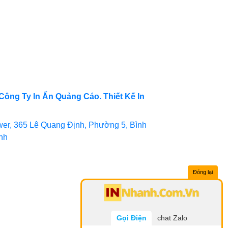
Công Ty In Ấn Quảng Cáo. Thiết Kế In
er, 365 Lê Quang Định, Phường 5, Bình
inh
Đóng lại
Gọi Điện
chat Zalo