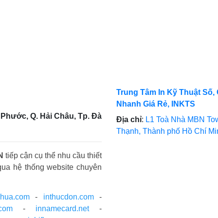
Trung Tâm In Kỹ Thuật Số, 
Nhanh Giá Rẻ, INKTS
Phước, Q. Hải Châu, Tp. Đà
Địa chỉ
:
L1 Toà Nhà MBN Tow
Thạnh, Thành phố Hồ Chí M
N
tiếp cận cụ thể nhu cầu thiết
qua hệ thống website chuyên
nhua.com
-
inthucdon.com
-
.com
-
innamecard.net
-