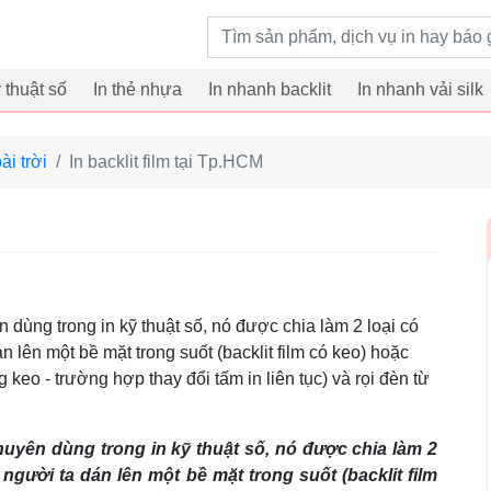
Từ khoá tìm kiếm
ỹ thuật số
In thẻ nhựa
In nhanh backlit
In nhanh vải silk
ài trời
In backlit film tại Tp.HCM
yên dùng trong in kỹ thuật số, nó được chia làm 2 loại có
 lên một bề mặt trong suốt (backlit film có keo) hoặc
g keo - trường hợp thay đổi tấm in liên tục) và rọi đèn từ
t chuyên dùng trong in kỹ thuật số, nó được chia làm 2
người ta dán lên một bề mặt trong suốt (backlit film