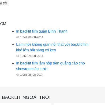
i trời
.HCM
In backlit film quận Bình Thạnh
1.344
08-08-2014
Làm mới không gian nội thất với backlit film
khổ lớn bắt sáng có keo
1.369
28-08-2014
In backlit film làm hộp đèn quảng cáo cho
showroom áo cưới
1.086
28-08-2014
N BACKLIT NGOÀI TRỜI