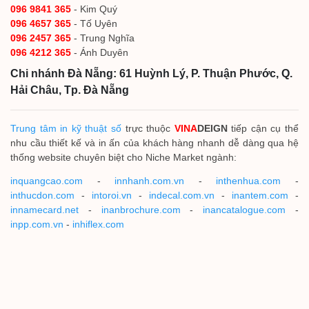
096 9841 365
- Kim Quý
096 4657 365
- Tố Uyên
096 2457 365
- Trung Nghĩa
096 4212 365
- Ánh Duyên
Chi nhánh Đà Nẵng: 61 Huỳnh Lý, P. Thuận Phước, Q.
Hải Châu, Tp. Đà Nẵng
Trung tâm in kỹ thuật số
trực thuộc
VINA
DEIGN
tiếp cận cụ thể
nhu cầu thiết kế và in ấn của khách hàng nhanh dễ dàng qua hệ
thống website chuyên biệt cho Niche Market ngành:
inquangcao.com
-
innhanh.com.vn
-
inthenhua.com
-
inthucdon.com
-
intoroi.vn
-
indecal.com.vn
-
inantem.com
-
innamecard.net
-
inanbrochure.com
-
inancatalogue.com
-
inpp.com.vn
-
inhiflex.com