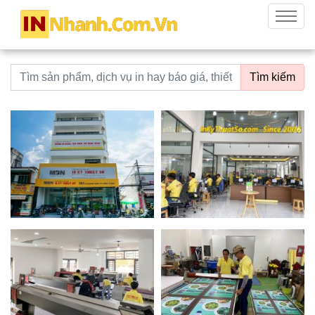
innhanh.com.vn
Menu
Từ khoá tìm kiếm
Tìm kiếm