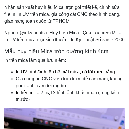
Nhận sản xuất huy hiệu Mica: trọn gói thiết kế, chỉnh sửa
file in, in UV trên mica, gia công cắt CNC theo hình dạng,
giao hàng toàn quốc từ TPHCM
Nguồn @inkythuatso: Huy hiệu Mica - Quà lưu niệm Mica -
In UV trên mica mọi kích thước | In Kỹ Thuật Số since 2006
Mẫu huy hiệu Mica tròn đường kính 4cm
In trên mica làm quà lưu niệm:
In UV hình/ảnh lên bề mặt mica, có lót mực trắng
Gia công bế CNC viền tròn trơn, dễ cầm nắm, không
góc cạnh, cấn đường bo
In trên mica
2 mặt 2 hình ảnh khác nhau (cùng kích
thước)