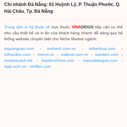
Chi nhánh Đà Nẵng: 61 Huỳnh Lý, P. Thuận Phước, Q.
Hải Châu, Tp. Đà Nẵng
Trung tâm in kỹ thuật số
trực thuộc
VINA
DEIGN
tiếp cận cụ thể
nhu cầu thiết kế và in ấn của khách hàng nhanh dễ dàng qua hệ
thống website chuyên biệt cho Niche Market ngành:
inquangcao.com
-
innhanh.com.vn
-
inthenhua.com
-
inthucdon.com
-
intoroi.vn
-
indecal.com.vn
-
inantem.com
-
innamecard.net
-
inanbrochure.com
-
inancatalogue.com
-
inpp.com.vn
-
inhiflex.com