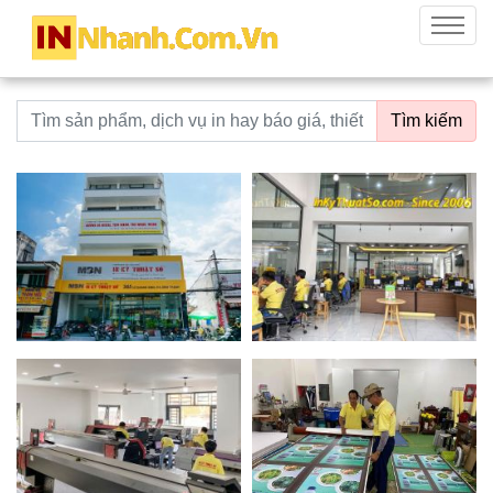
innhanh.com.vn
Menu
Từ khoá tìm kiếm
Tìm kiếm