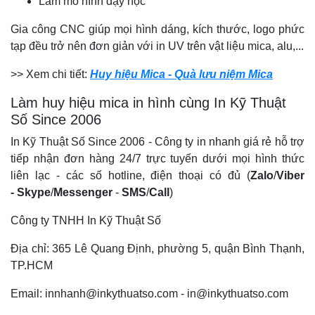
Làm mô hình dạy học
Gia công CNC giúp mọi hình dáng, kích thước, logo phức
tạp đều trở nên đơn giản với in UV t
rên vật liệu mica, alu,...
>> Xem chi tiết:
Huy hiệu Mica - Quà lưu niệm Mica
Làm huy hiệu mica in hình cùng In Kỹ Thuật
Số Since 2006
In Kỹ Thuật Số Since 2006 -
Công ty in nhanh giá rẻ h
ỗ trợ
tiếp nhận đơn hàng 24/7 trực tuyến dưới mọi hình thức
liên lạc - các số hotline, điện thoại có đủ (
Zalo
/
Viber
-
Skype
/
Messenger
-
SMS
/
Call
)
Công ty TNHH In Kỹ Thuật Số
Địa chỉ: 365 Lê Quang Định, phường 5, quận Bình Thạnh,
TP.HCM
Email: innhanh@inkythuatso.com - in@inkythuatso.com