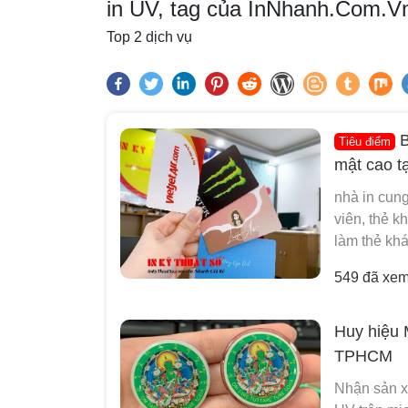
in UV, tag của InNhanh.Com.Vn
Top 2 dịch vụ
B
Tiêu điểm
mật cao t
nhà in cung
viên, thẻ k
làm thẻ kh
549 đã xe
Huy hiệu M
TPHCM
Nhận sản xuấ