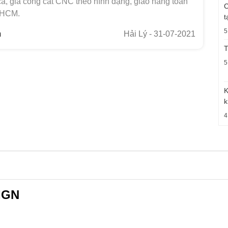
ca, gia công cắt CNC theo hình dạng, giao hàng toàn
C
PHCM.
t
5
m
Hải Lý
- 31-07-2021
T
5
K
k
4
IGN