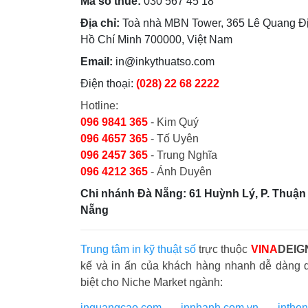
Mã số thuế:
030 567 45 18
Địa chỉ:
Toà nhà MBN Tower, 365 Lê Quang Đị
Hồ Chí Minh 700000, Việt Nam
Email:
in@inkythuatso.com
Điện thoại:
(028) 22 68 2222
Hotline:
096 9841 365
- Kim Quý
096 4657 365
- Tố Uyên
096 2457 365
- Trung Nghĩa
096 4212 365
- Ánh Duyên
Chi nhánh Đà Nẵng: 61 Huỳnh Lý, P. Thuận 
Nẵng
Trung tâm in kỹ thuật số
trực thuộc
VINA
DEIG
kế và in ấn của khách hàng nhanh dễ dàng 
biệt cho Niche Market ngành:
inquangcao.com
-
innhanh.com.vn
-
inthe