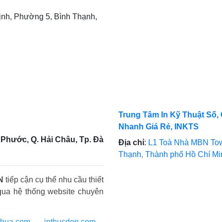
nh, Phường 5, Bình Thạnh,
Trung Tâm In Kỹ Thuật Số, 
Nhanh Giá Rẻ, INKTS
Phước, Q. Hải Châu, Tp. Đà
Địa chỉ
:
L1 Toà Nhà MBN Tow
Thạnh, Thành phố Hồ Chí M
N
tiếp cận cụ thể nhu cầu thiết
qua hệ thống website chuyên
nhua.com
-
inthucdon.com
-