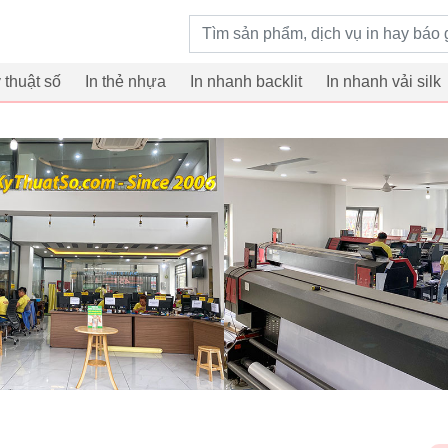
Từ khoá tìm kiếm
ỹ thuật số
In thẻ nhựa
In nhanh backlit
In nhanh vải silk