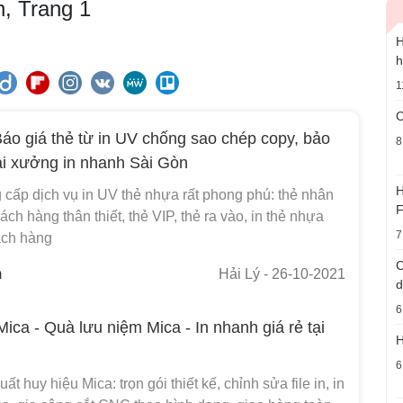
, Trang 1
H
h
1
C
áo giá thẻ từ in UV chống sao chép copy, bảo
8
ại xưởng in nhanh Sài Gòn
H
 cấp dịch vụ in UV thẻ nhựa rất phong phú: thẻ nhân
F
hách hàng thân thiết, thẻ VIP, thẻ ra vào, in thẻ nhựa
7
ách hàng
C
m
Hải Lý
- 26-10-2021
d
6
ica - Quà lưu niệm Mica - In nhanh giá rẻ tại
H
6
t huy hiệu Mica: trọn gói thiết kế, chỉnh sửa file in, in