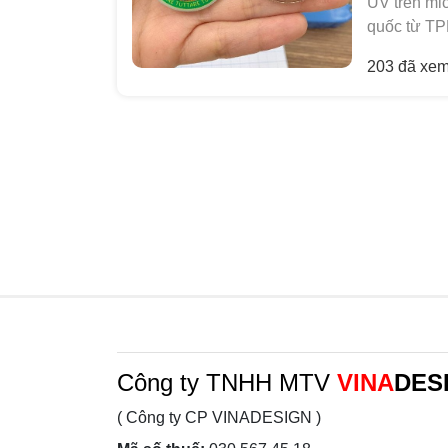
UV trên mi
quốc từ T
203 đã xe
Công ty TNHH MTV
VINA
DES
( Công ty CP VINADESIGN )