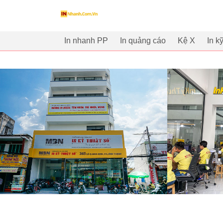
innhanh.com.vn
In nhanh PP
In quảng cáo
Kệ X
In k