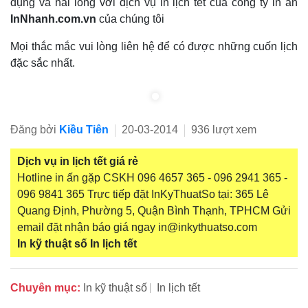
dụng và hài lòng với dịch vụ in lịch tết của công ty in ấn
InNhanh.com.vn
của chúng tôi
Mọi thắc mắc vui lòng liên hệ để có được những cuốn lịch
đặc sắc nhất.
Đăng bởi
Kiều Tiên
20-03-2014
936 lượt xem
Dịch vụ in lịch tết giá rẻ
Hotline in ấn gặp CSKH 096 4657 365 - 096 2941 365 -
096 9841 365 Trực tiếp đặt InKyThuatSo tại: 365 Lê
Quang Định, Phường 5, Quận Bình Thạnh, TPHCM Gửi
email đặt nhận báo giá ngay in@inkythuatso.com
In kỹ thuật số
In lịch tết
Chuyên mục:
In kỹ thuật số
In lịch tết