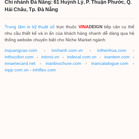
Chi nhánh Đà Nẵng: 61 Huỳnh Lý, P. Thuận Phước, Q.
Hải Châu, Tp. Đà Nẵng
Trung tâm in kỹ thuật số
trực thuộc
VINA
DEIGN
tiếp cận cụ thể
nhu cầu thiết kế và in ấn của khách hàng nhanh dễ dàng qua hệ
thống website chuyên biệt cho Niche Market ngành:
inquangcao.com
-
innhanh.com.vn
-
inthenhua.com
-
inthucdon.com
-
intoroi.vn
-
indecal.com.vn
-
inantem.com
-
innamecard.net
-
inanbrochure.com
-
inancatalogue.com
-
inpp.com.vn
-
inhiflex.com