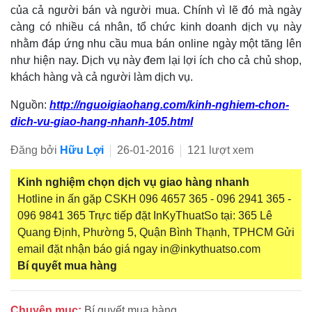
của cả người bán và người mua. Chính vì lẽ đó mà ngày
càng có nhiều cá nhân, tổ chức kinh doanh dịch vụ này
nhằm đáp ứng nhu cầu mua bán online ngày một tăng lên
như hiện nay. Dịch vụ này đem lại lợi ích cho cả chủ shop,
khách hàng và cả người làm dịch vụ.
Nguồn:
http://nguoigiaohang.com/kinh-nghiem-chon-
dich-vu-giao-hang-nhanh-105.html
Đăng bởi
Hữu Lợi
26-01-2016
121 lượt xem
Kinh nghiệm chọn dịch vụ giao hàng nhanh
Hotline in ấn gặp CSKH 096 4657 365 - 096 2941 365 -
096 9841 365 Trực tiếp đặt InKyThuatSo tại: 365 Lê
Quang Định, Phường 5, Quận Bình Thạnh, TPHCM Gửi
email đặt nhận báo giá ngay in@inkythuatso.com
Bí quyết mua hàng
Chuyên mục:
Bí quyết mua hàng