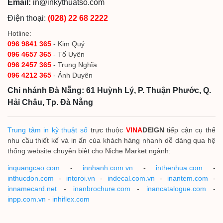
Email:
in@inkythuatso.com
Điện thoại:
(028) 22 68 2222
Hotline:
096 9841 365
- Kim Quý
096 4657 365
- Tố Uyên
096 2457 365
- Trung Nghĩa
096 4212 365
- Ánh Duyên
Chi nhánh Đà Nẵng: 61 Huỳnh Lý, P. Thuận Phước, Q.
Hải Châu, Tp. Đà Nẵng
Trung tâm in kỹ thuật số
trực thuộc
VINA
DEIGN
tiếp cận cụ thể
nhu cầu thiết kế và in ấn của khách hàng nhanh dễ dàng qua hệ
thống website chuyên biệt cho Niche Market ngành:
inquangcao.com
-
innhanh.com.vn
-
inthenhua.com
-
inthucdon.com
-
intoroi.vn
-
indecal.com.vn
-
inantem.com
-
innamecard.net
-
inanbrochure.com
-
inancatalogue.com
-
inpp.com.vn
-
inhiflex.com