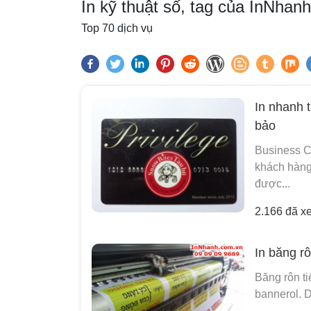
In kỹ thuật số, tag của InNha
Top 70 dịch vụ
In nhanh 
bảo
Business Ca
khách hàng
được...
2.166 đã x
In băng r
Băng rôn ti
bannerol. D