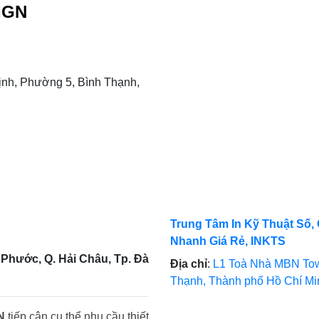
IGN
nh, Phường 5, Bình Thạnh,
Trung Tâm In Kỹ Thuật Số, 
Nhanh Giá Rẻ, INKTS
Phước, Q. Hải Châu, Tp. Đà
Địa chỉ
:
L1 Toà Nhà MBN Tow
Thạnh, Thành phố Hồ Chí M
N
tiếp cận cụ thể nhu cầu thiết