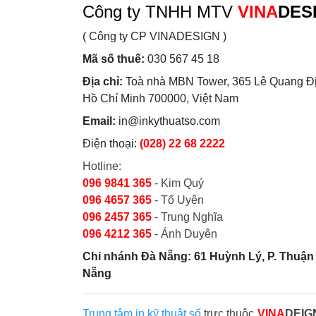
Công ty TNHH MTV
VINA
DES
( Công ty CP VINADESIGN )
Mã số thuế:
030 567 45 18
Địa chỉ:
Toà nhà MBN Tower, 365 Lê Quang Đị
Hồ Chí Minh 700000, Việt Nam
Email:
in@inkythuatso.com
Điện thoại:
(028) 22 68 2222
Hotline:
096 9841 365
- Kim Quý
096 4657 365
- Tố Uyên
096 2457 365
- Trung Nghĩa
096 4212 365
- Ánh Duyên
Chi nhánh Đà Nẵng: 61 Huỳnh Lý, P. Thuận 
Nẵng
Trung tâm in kỹ thuật số
trực thuộc
VINA
DEIG