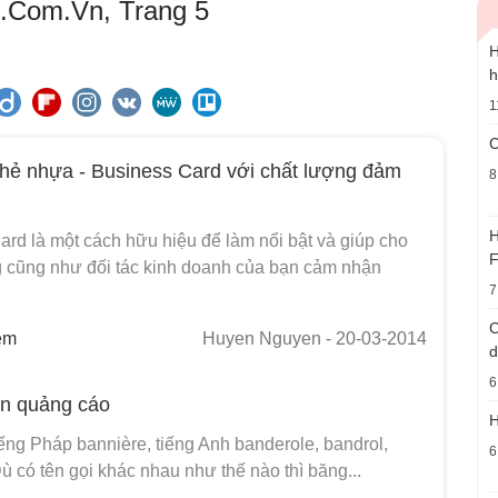
nh.Com.Vn, Trang 5
H
h
1
C
thẻ nhựa - Business Card với chất lượng đảm
8
H
rd là một cách hữu hiệu để làm nổi bật và giúp cho
F
 cũng như đối tác kinh doanh của bạn cảm nhận
7
C
em
Huyen Nguyen
- 20-03-2014
d
6
ôn quảng cáo
H
ếng Pháp bannière, tiếng Anh banderole, bandrol,
6
ù có tên gọi khác nhau như thế nào thì băng...