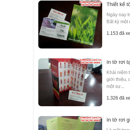
Thiết kế 
Ngày nay In
Bất kỳ một
1.153 đã x
In tờ rơi 
Khái niệm t
giới thiệu,
một sự...
1.326 đã x
In tờ rơi g