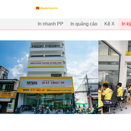
innhanh.com.vn
In nhanh PP
In quảng cáo
Kệ X
In k