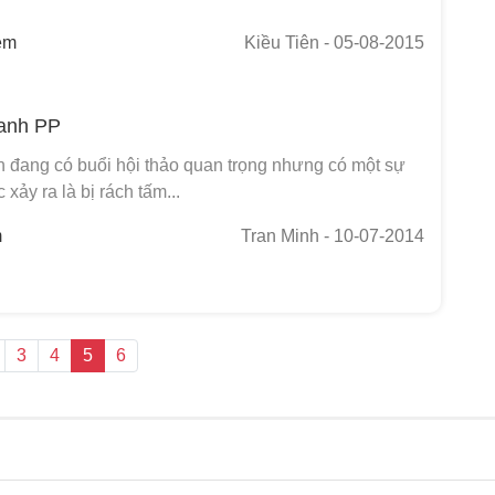
em
Kiều Tiên
- 05-08-2015
hanh PP
 đang có buổi hội thảo quan trọng nhưng có một sự
c xảy ra là bị rách tấm...
m
Tran Minh
- 10-07-2014
3
4
5
6