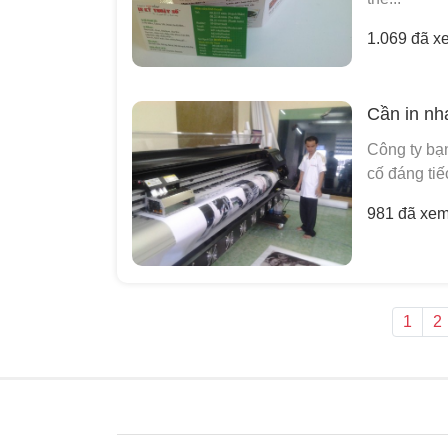
1.069 đã x
Cần in n
Công ty bạn
cố đáng tiế
981 đã xe
1
2