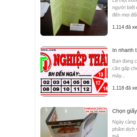
Là một tro
người biết
đến mọi đối
1.114 đã x
In nhanh t
Bạn đang cầ
cần gấp ch
máy...
1.118 đã x
Chọn giấy 
Ngày càng 
phẩm dịch 
thể...