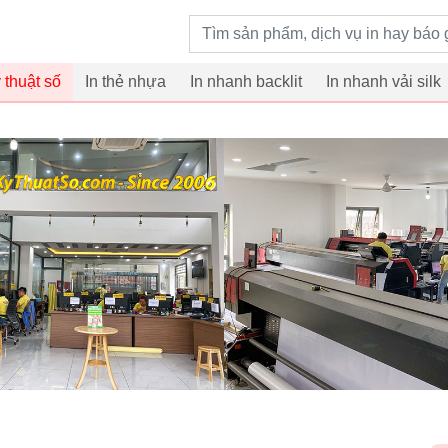
Từ khoá tìm kiếm
ỹ thuật số
In thẻ nhựa
In nhanh backlit
In nhanh vải silk