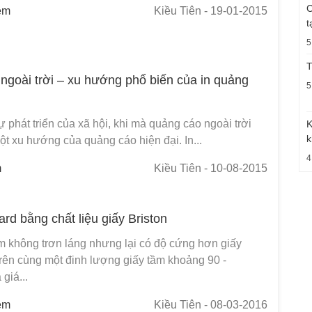
C
em
Kiều Tiên
- 19-01-2015
t
5
T
 ngoài trời – xu hướng phổ biến của in quảng
5
 phát triển của xã hội, khi mà quảng cáo ngoài trời
K
k
ột xu hướng của quảng cáo hiện đại. In...
4
m
Kiều Tiên
- 10-08-2015
rd bằng chất liệu giấy Briston
m không trơn láng nhưng lại có độ cứng hơn giấy
rên cùng một đinh lượng giấy tầm khoảng 90 -
giá...
em
Kiều Tiên
- 08-03-2016