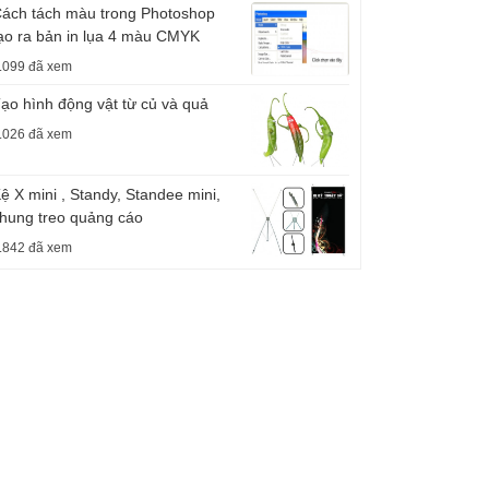
ách tách màu trong Photoshop
ạo ra bản in lụa 4 màu CMYK
.099 đã xem
ạo hình động vật từ củ và quả
.026 đã xem
ệ X mini , Standy, Standee mini,
hung treo quảng cáo
.842 đã xem