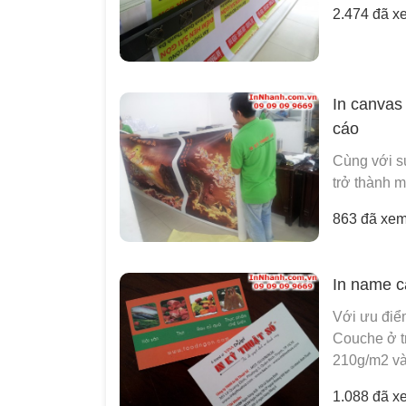
2.474 đã x
In canvas
cáo
Cùng với sự
trở thành m
863 đã xe
In name ca
Với ưu điể
Couche ở t
210g/m2 và 
1.088 đã x