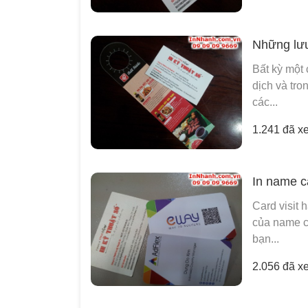
Những lưu 
Bất kỳ một 
dịch và tron
các...
1.241 đã x
In name c
Card visit 
của name ca
bạn...
2.056 đã x