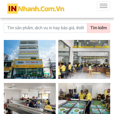
innhanh.com.vn
Menu
Từ khoá tìm kiếm
Tìm kiếm