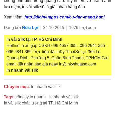
không phổ biến trong quảng cáo. Tuy nhiên, với tranh ảnh
lưu niệm, in vải silk sẽ là giải pháp hàng đầu.
Xem thêm:
http://dichvuapps.com/cu-dan-mang.html
Đăng bởi
Hữu Lợi
24-10-2015
1076 lượt xem
In vải Silk tại TP. Hồ Chí Minh
Hotline in ấn gặp CSKH 096 4657 365 - 096 2941 365 -
096 9841 365 Trực tiếp đặt InKyThuatSo tại: 365 Lê
Quang Định, Phường 5, Quận Bình Thạnh, TPHCM Gửi
email đặt nhận báo giá ngay in@inkythuatso.com
In nhanh vải silk
Chuyên mục:
In nhanh vải silk
Tags:
công ty in nhanh
In nhanh vải silk
In vải silk chất lượng tại TP. Hồ Chí Minh