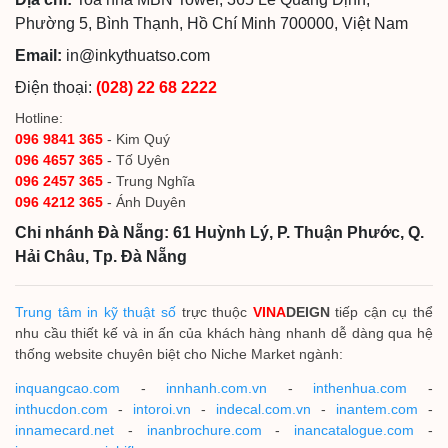
Phường 5, Bình Thạnh, Hồ Chí Minh 700000, Việt Nam
Email:
in@inkythuatso.com
Điện thoại:
(028) 22 68 2222
Hotline:
096 9841 365
- Kim Quý
096 4657 365
- Tố Uyên
096 2457 365
- Trung Nghĩa
096 4212 365
- Ánh Duyên
Chi nhánh Đà Nẵng: 61 Huỳnh Lý, P. Thuận Phước, Q.
Hải Châu, Tp. Đà Nẵng
Trung tâm in kỹ thuật số
trực thuộc
VINA
DEIGN
tiếp cận cụ thể
nhu cầu thiết kế và in ấn của khách hàng nhanh dễ dàng qua hệ
thống website chuyên biệt cho Niche Market ngành:
inquangcao.com
-
innhanh.com.vn
-
inthenhua.com
-
inthucdon.com
-
intoroi.vn
-
indecal.com.vn
-
inantem.com
-
innamecard.net
-
inanbrochure.com
-
inancatalogue.com
-