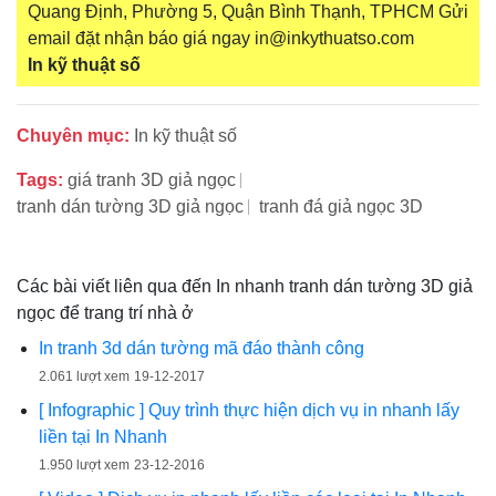
Quang Định, Phường 5, Quận Bình Thạnh, TPHCM Gửi
email đặt nhận báo giá ngay in@inkythuatso.com
In kỹ thuật số
Chuyên mục:
In kỹ thuật số
Tags:
giá tranh 3D giả ngọc
tranh dán tường 3D giả ngọc
tranh đá giả ngọc 3D
Các bài viết liên qua đến In nhanh tranh dán tường 3D giả
ngọc để trang trí nhà ở
In tranh 3d dán tường mã đáo thành công
2.061 lượt xem
19-12-2017
[ Infographic ] Quy trình thực hiện dịch vụ in nhanh lấy
liền tại In Nhanh
1.950 lượt xem
23-12-2016