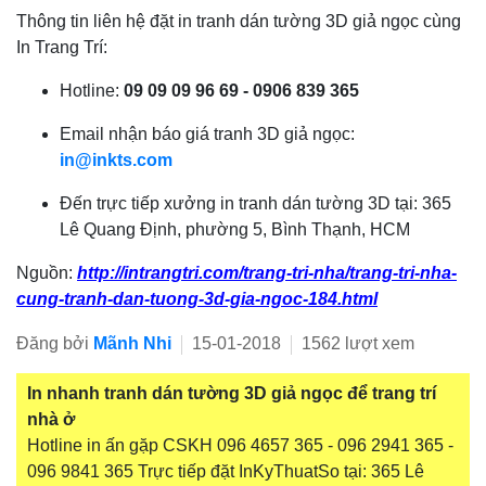
Thông tin liên hệ đặt in tranh dán tường 3D giả ngọc cùng
In Trang Trí:
Hotline:
09 09 09 96 69 - 0906 839 365
Email nhận báo giá tranh 3D giả ngọc:
in@inkts.com
Đến trực tiếp xưởng in tranh dán tường 3D tại: 365
Lê Quang Định, phường 5, Bình Thạnh, HCM
Nguồn:
http://intrangtri.com/trang-tri-nha/trang-tri-nha-
cung-tranh-dan-tuong-3d-gia-ngoc-184.html
Đăng bởi
Mãnh Nhi
15-01-2018
1562 lượt xem
In nhanh tranh dán tường 3D giả ngọc để trang trí
nhà ở
Hotline in ấn gặp CSKH 096 4657 365 - 096 2941 365 -
096 9841 365 Trực tiếp đặt InKyThuatSo tại: 365 Lê