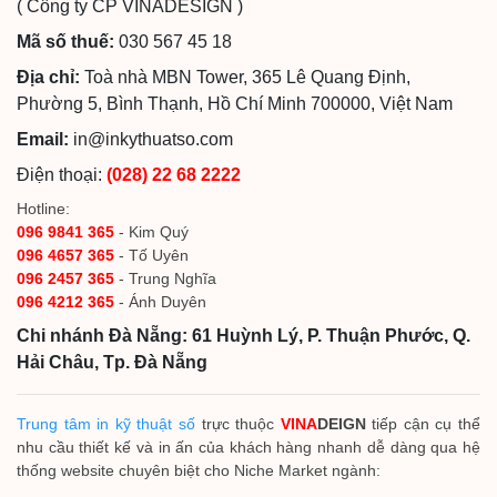
( Công ty CP VINADESIGN )
Mã số thuế:
030 567 45 18
Địa chỉ:
Toà nhà MBN Tower, 365 Lê Quang Định,
Phường 5, Bình Thạnh, Hồ Chí Minh 700000, Việt Nam
Email:
in@inkythuatso.com
Điện thoại:
(028) 22 68 2222
Hotline:
096 9841 365
- Kim Quý
096 4657 365
- Tố Uyên
096 2457 365
- Trung Nghĩa
096 4212 365
- Ánh Duyên
Chi nhánh Đà Nẵng: 61 Huỳnh Lý, P. Thuận Phước, Q.
Hải Châu, Tp. Đà Nẵng
Trung tâm in kỹ thuật số
trực thuộc
VINA
DEIGN
tiếp cận cụ thể
nhu cầu thiết kế và in ấn của khách hàng nhanh dễ dàng qua hệ
thống website chuyên biệt cho Niche Market ngành: