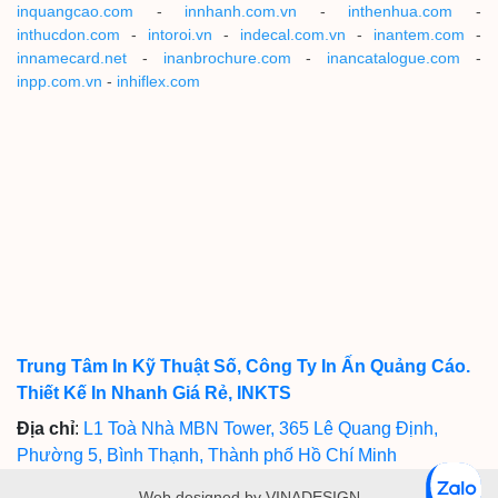
inquangcao.com
-
innhanh.com.vn
-
inthenhua.com
-
inthucdon.com
-
intoroi.vn
-
indecal.com.vn
-
inantem.com
-
innamecard.net
-
inanbrochure.com
-
inancatalogue.com
-
inpp.com.vn
-
inhiflex.com
Trung Tâm In Kỹ Thuật Số, Công Ty In Ấn Quảng Cáo.
Thiết Kế In Nhanh Giá Rẻ, INKTS
Địa chỉ
:
L1 Toà Nhà MBN Tower, 365 Lê Quang Định,
Phường 5, Bình Thạnh, Thành phố Hồ Chí Minh
Web designed by VINADESIGN