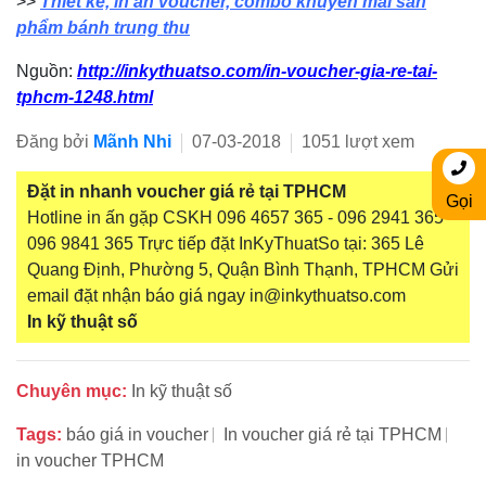
>>
Thiết kế, in ấn voucher, combo khuyến mãi sản
phẩm bánh trung thu
Nguồn:
http://inkythuatso.com/in-voucher-gia-re-tai-
tphcm-1248.html
Đăng bởi
Mãnh Nhi
07-03-2018
1051 lượt xem
Đặt in nhanh voucher giá rẻ tại TPHCM
Gọi
Hotline in ấn gặp CSKH 096 4657 365 - 096 2941 365 -
096 9841 365 Trực tiếp đặt InKyThuatSo tại: 365 Lê
Quang Định, Phường 5, Quận Bình Thạnh, TPHCM Gửi
email đặt nhận báo giá ngay in@inkythuatso.com
In kỹ thuật số
Chuyên mục:
In kỹ thuật số
Tags:
báo giá in voucher
In voucher giá rẻ tại TPHCM
in voucher TPHCM