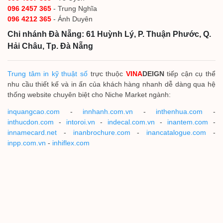
096 2457 365
- Trung Nghĩa
096 4212 365
- Ánh Duyên
Chi nhánh Đà Nẵng: 61 Huỳnh Lý, P. Thuận Phước, Q.
Hải Châu, Tp. Đà Nẵng
Trung tâm in kỹ thuật số
trực thuộc
VINA
DEIGN
tiếp cận cụ thể
nhu cầu thiết kế và in ấn của khách hàng nhanh dễ dàng qua hệ
thống website chuyên biệt cho Niche Market ngành:
inquangcao.com
-
innhanh.com.vn
-
inthenhua.com
-
inthucdon.com
-
intoroi.vn
-
indecal.com.vn
-
inantem.com
-
innamecard.net
-
inanbrochure.com
-
inancatalogue.com
-
inpp.com.vn
-
inhiflex.com