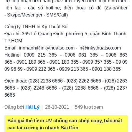
trợ tiếp nhận đơn hàng 24/7 trực tuyến dưới mọi hình thức
liên lạc - các số hotline, điện thoại có đủ (Zalo/Viber
- Skype/Mesenger - SMS/Call)
Công ty TNHH In Kỹ Thuật Số
Địa chỉ: 365 Lê Quang Định, phường 5, quận Bình Thạnh,
TP.HCM
Email: innhanh@inkythuatso.com - in@inkythuatso.com
Hotline: 0909 215 365 - 0906 961 365 - 0906 863
365 - 0901 189 365 - 0901 180 365 - 0909 357 365 - 09 09
09 96 69 - 0909 212 365 - 0909 213 365 - 0901 188 365
Điện thoại: (028) 2238 6666 - (028) 2262 6666 - (028) 2263
6666 - (028) 2246 6666 - (028) 2268 6666 - (028) 2237
6666
Đăng bởi
Hải Lý
26-10-2021
549 lượt xem
Báo giá thẻ từ in UV chống sao chép copy, bảo mật
cao tại xưởng in nhanh Sài Gòn