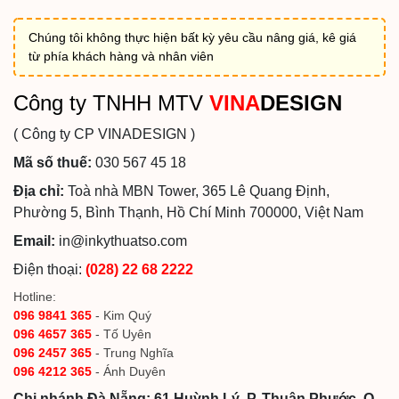
Chúng tôi không thực hiện bất kỳ yêu cầu nâng giá, kê giá
từ phía khách hàng và nhân viên
Công ty TNHH MTV
VINA
DESIGN
( Công ty CP VINADESIGN )
Mã số thuế:
030 567 45 18
Địa chỉ:
Toà nhà MBN Tower, 365 Lê Quang Định,
Phường 5, Bình Thạnh, Hồ Chí Minh 700000, Việt Nam
Email:
in@inkythuatso.com
Điện thoại:
(028) 22 68 2222
Hotline:
096 9841 365
- Kim Quý
096 4657 365
- Tố Uyên
096 2457 365
- Trung Nghĩa
096 4212 365
- Ánh Duyên
Chi nhánh Đà Nẵng: 61 Huỳnh Lý, P. Thuận Phước, Q.