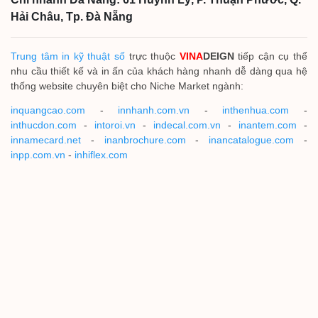
Hải Châu, Tp. Đà Nẵng
Trung tâm in kỹ thuật số
trực thuộc
VINA
DEIGN
tiếp cận cụ thể
nhu cầu thiết kế và in ấn của khách hàng nhanh dễ dàng qua hệ
thống website chuyên biệt cho Niche Market ngành:
inquangcao.com
-
innhanh.com.vn
-
inthenhua.com
-
inthucdon.com
-
intoroi.vn
-
indecal.com.vn
-
inantem.com
-
innamecard.net
-
inanbrochure.com
-
inancatalogue.com
-
inpp.com.vn
-
inhiflex.com