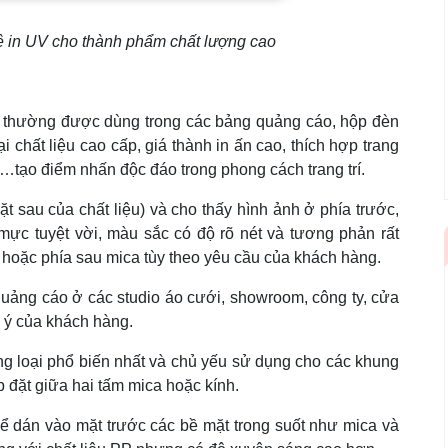
hệ in UV cho thành phẩm chất lượng cao
áng thường được dùng trong các bảng quảng cáo, hộp đèn
i chất liệu cao cấp, giá thành in ấn cao, thích hợp trang
i…tạo điểm nhấn độc đáo trong phong cách trang trí.
mặt sau của chất liệu) và cho thấy hình ảnh ở phía trước,
 mực tuyệt vời, màu sắc có độ rõ nét và tương phản rất
a hoặc phía sau mica tùy theo yêu cầu của khách hàng.
uảng cáo ở các studio áo cưới, showroom, công ty, cửa
 ý của khách hàng.
ng loại phổ biến nhất và chủ yếu sử dụng cho các khung
 đặt giữa hai tấm mica hoặc kính.
ể dán vào mặt trước các bề mặt trong suốt như mica và