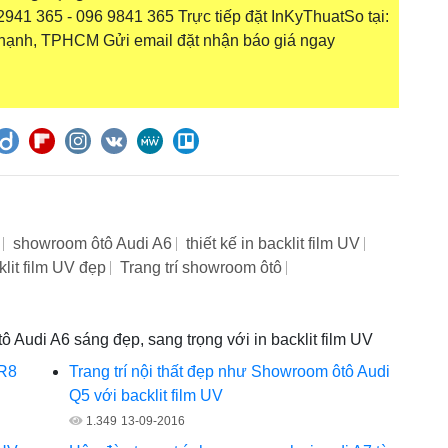
941 365 - 096 9841 365 Trực tiếp đặt InKyThuatSo tại:
hạnh, TPHCM Gửi email đặt nhận báo giá ngay
showroom ôtô Audi A6
thiết kế in backlit film UV
cklit film UV đẹp
Trang trí showroom ôtô
ô Audi A6 sáng đẹp, sang trọng với in backlit film UV
 R8
Trang trí nội thất đẹp như Showroom ôtô Audi
Q5 với backlit film UV
1.349
13-09-2016