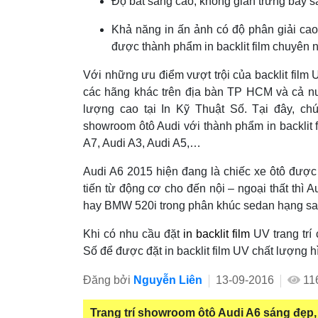
Độ bắt sáng cao, không gian trưng bày sá
Khả năng in ấn ảnh có độ phân giải cao
được thành phẩm in backlit film chuyên n
Với những ưu điểm vượt trội của backlit fil
các hãng khác trên địa bàn TP HCM và cả 
lượng cao tại In Kỹ Thuật Số. Tại đây, c
showroom ôtô Audi với thành phẩm in backlit
A7, Audi A3, Audi A5,…
Audi A6 2015 hiện đang là chiếc xe ôtô được 
tiến từ động cơ cho đến nội – ngoại thất thì
hay BMW 520i trong phân khúc sedan hạng sa
Khi có nhu cầu đặt
in backlit film
UV trang tr
Số để được đặt in backlit film UV chất lượng h
Đăng bởi
Nguyễn Liên
13-09-2016
11
Trang trí showroom ôtô Audi A6 sáng đẹp, s