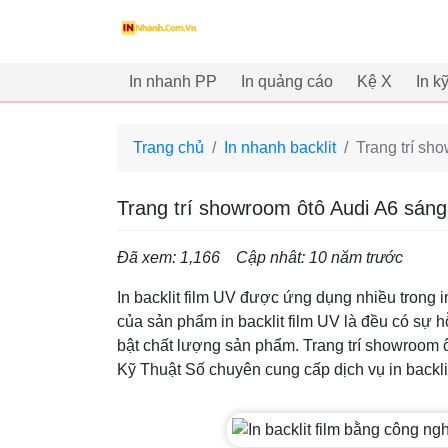
innhanh.com.vn
In nhanh PP
In quảng cáo
Kệ X
In k
Trang chủ
In nhanh backlit
Trang trí sh
Trang trí showroom ôtô Audi A6 sáng đ
Đã xem: 1,166
Cập nhât: 10 năm trước
In backlit film UV được ứng dụng nhiều trong 
của sản phẩm in backlit film UV là đều có sự 
bật chất lượng sản phẩm. Trang trí showroom ôt
Kỹ Thuật Số chuyên cung cấp dịch vụ in backlit 