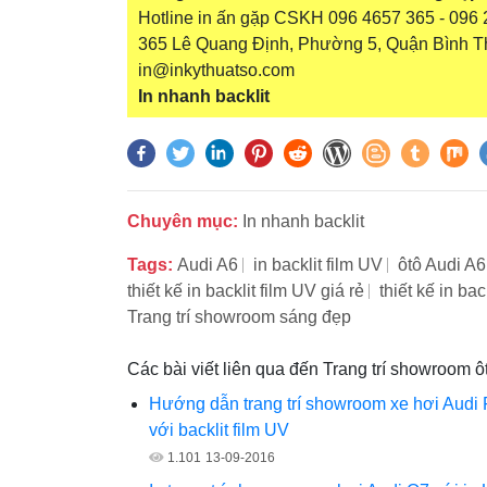
Hotline in ấn gặp CSKH 096 4657 365 - 096 2
365 Lê Quang Định, Phường 5, Quận Bình T
in@inkythuatso.com
In nhanh backlit
Chuyên mục:
In nhanh backlit
Tags:
Audi A6
in backlit film UV
ôtô Audi A6
thiết kế in backlit film UV giá rẻ
thiết kế in ba
Trang trí showroom sáng đẹp
Các bài viết liên qua đến Trang trí showroom ôt
Hướng dẫn trang trí showroom xe hơi Audi
với backlit film UV
1.101
13-09-2016