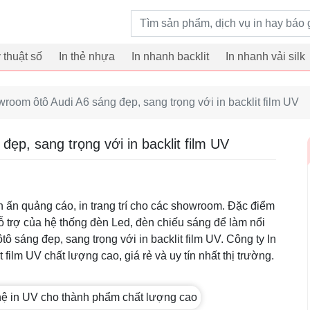
Từ khoá tìm kiếm
ỹ thuật số
In thẻ nhựa
In nhanh backlit
In nhanh vải silk
owroom ôtô Audi A6 sáng đẹp, sang trọng với in backlit film UV
ẹp, sang trọng với in backlit film UV
in ấn quảng cáo, in trang trí cho các showroom. Đặc điểm
hỗ trợ của hệ thống đèn Led, đèn chiếu sáng để làm nổi
ô sáng đẹp, sang trọng với in backlit film UV. Công ty In
film UV chất lượng cao, giá rẻ và uy tín nhất thị trường.