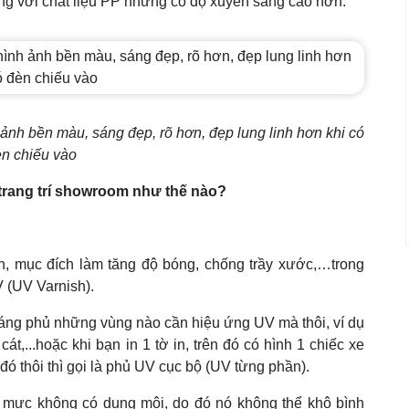
giống với chất liệu PP nhưng có độ xuyên sáng cao hơn.
h ảnh bền màu, sáng đẹp, rõ hơn, đẹp lung linh hơn khi có
n chiếu vào
m trang trí showroom như thế nào?
in, mục đích làm tăng độ bóng, chống trầy xước,…trong
UV (UV Varnish).
tráng phủ những vùng nào cần hiệu ứng UV mà thôi, ví dụ
át,...hoặc khi bạn in 1 tờ in, trên đó có hình 1 chiếc xe
đó thôi thì gọi là phủ UV cục bộ (UV từng phần).
 mực không có dung môi, do đó nó không thể khô bình