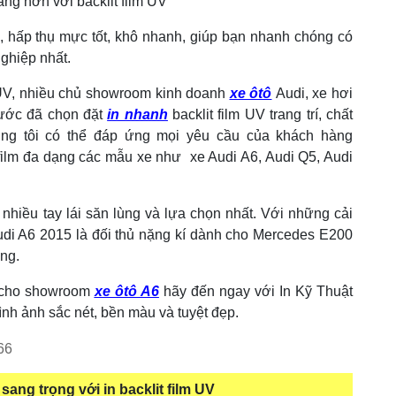
ng hơn với backlit film UV
, hấp thụ mực tốt, khô nhanh, giúp bạn nhanh chóng có
ghiệp nhất.
m UV, nhiều chủ showroom kinh doanh
xe ôtô
Audi, xe hơi
nước đã chọn đặt
in nhanh
backlit film UV trang trí, chất
húng tôi có thể đáp ứng mọi yêu cầu của khách hàng
 film đa dạng các mẫu xe như xe Audi A6, Audi Q5, Audi
nhiều tay lái săn lùng và lựa chọn nhất. Với những cải
 Audi A6 2015 là đối thủ nặng kí dành cho Mercedes E200
ng.
í cho showroom
xe ôtô A6
hãy đến ngay với In Kỹ Thuật
ình ảnh sắc nét, bền màu và tuyệt đẹp.
66
ang trọng với in backlit film UV