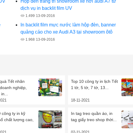
 UV
Hộp đèn trang trí showroom xe hơi audi A7 từ
dịch vụ in backlit film UV
1.499
13-09-2016
e
In backlit film mực nước làm hộp đèn, banner
quảng cáo cho xe Audi A3 tại showroom ôtô
1.968
13-09-2016
 quà Tết nhãn
Top 10 công ty in lịch Tết
 doanh nghiệp,
1 tờ, 5 tờ, 7 tờ, 13...
in...
2021
18-11-2021
 công ty in kỹ
In tag treo quần áo, in
số chất lượng cao,
tag giấy treo shop thời...
2021
02-11-2021