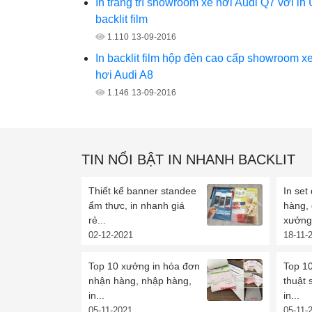
In trang trí showroom xe hơi Audi Q7 với in
backlit film
1.110
13-09-2016
In backlit film hộp đèn cao cấp showroom x
hơi Audi A8
1.146
13-09-2016
TIN NỔI BẬT IN NHANH BACKLIT
Thiết kế banner standee
In set
ẩm thực, in nhanh giá
hàng,
rẻ...
xưởng 
02-12-2021
18-11-
Top 10 xưởng in hóa đơn
Top 10
nhận hàng, nhập hàng,
thuật 
in...
in...
05-11-2021
05-11-