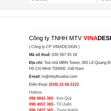
Công ty TNHH MTV
VINA
DES
( Công ty CP VINADESIGN )
Mã số thuế:
030 567 45 18
Địa chỉ:
Toà nhà MBN Tower, 365 Lê Quang Đị
Hồ Chí Minh 700000, Việt Nam
Email:
in@inkythuatso.com
Điện thoại:
(028) 22 68 2222
Hotline:
096 9841 365
- Kim Quý
096 4657 365
- Tố Uyên
096 2457 365
- Trung Nghĩa