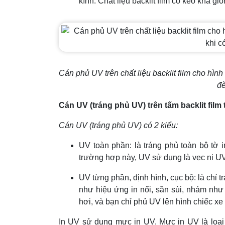
kính. Chất liệu backlit film có keo khá 
Cán phủ UV trên chất liệu backlit film cho hìn
đè
Cán UV (tráng phủ UV) trên tấm backlit fil
Cán UV (tráng phủ UV) có 2 kiểu:
UV toàn phần: là tráng phủ toàn bộ tờ 
trường hợp này, UV sử dụng là vẹc ni 
UV từng phần, định hình, cục bộ: là chỉ 
như hiệu ứng in nổi, sần sùi, nhám như c
hơi, và bạn chỉ phủ UV lên hình chiếc xe 
In UV sử dụng mực in UV. Mực in UV là loại