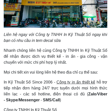
Liên hệ ngay với Công ty TNHH In Kỹ Thuật Số ngay khi
bạn có nhu cầu in tem decal sữa
Nhanh chóng liên hệ cùng Công ty TNHH In Kỹ Thuật Số
để nhận được dịch vụ thiết kế - in ấn - gia công - vận
chuyển với mức chi phí hợp lý nhất.
Mọi chi tiết xin vui lòng liên hệ theo địa chỉ cụ thể sau:
In Kỹ Thuật Số Since 2006 -
Công ty in ấn thiết kế
hỗ trợ
tiếp nhận đơn hàng 24/7 trực tuyến dưới mọi hình thức
liên lạc - các số hotline, điện thoại có đủ (
Zalo
/
Viber
-
Skype
/
Messenger
-
SMS
/
Call
)
Công ty TNHH In Kỹ Thuật Số