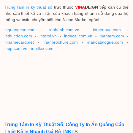
Trung tâm in kỹ thuật số
trực thuộc
VINA
DEIGN
tiếp cận cụ thể
nhu cầu thiết kế và in ấn của khách hàng nhanh dễ dàng qua hệ
thống website chuyên biệt cho Niche Market ngành:
inquangcao.com
-
innhanh.com.vn
-
inthenhua.com
-
inthucdon.com
-
intoroi.vn
-
indecal.com.vn
-
inantem.com
-
innamecard.net
-
inanbrochure.com
-
inancatalogue.com
-
inpp.com.vn
-
inhiflex.com
Trung Tâm In Kỹ Thuật Số, Công Ty In Ấn Quảng Cáo.
Thiết Kế In Nhanh Giá Rẻ, INKTS