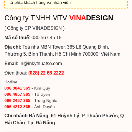
từ phía khách hàng và nhân viên
Công ty TNHH MTV
VINA
DESIGN
( Công ty CP VINADESIGN )
Mã số thuế:
030 567 45 18
Địa chỉ:
Toà nhà MBN Tower, 365 Lê Quang Định,
Phường 5, Bình Thạnh, Hồ Chí Minh 700000, Việt Nam
Email:
in@inkythuatso.com
Điện thoại:
(028) 22 68 2222
Hotline:
096 9841 365
- Kim Quý
096 4657 365
- Tố Uyên
096 2457 365
- Trung Nghĩa
096 4212 365
- Ánh Duyên
Chi nhánh Đà Nẵng: 61 Huỳnh Lý, P. Thuận Phước, Q.
Hải Châu, Tp. Đà Nẵng