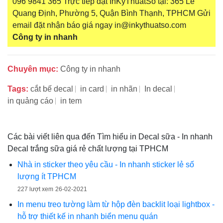
096 9841 365 Trực tiếp đặt InKyThuatSo tại: 365 Lê
Quang Định, Phường 5, Quận Bình Thạnh, TPHCM Gửi
email đặt nhận báo giá ngay in@inkythuatso.com
Công ty in nhanh
Chuyên mục:
Công ty in nhanh
Tags:
cắt bế decal
in card
in nhãn
In decal
in quảng cáo
in tem
Các bài viết liên qua đến Tìm hiểu in Decal sữa - In nhanh
Decal trắng sữa giá rẻ chất lượng tại TPHCM
Nhà in sticker theo yêu cầu - In nhanh sticker lẻ số
lượng ít TPHCM
227 lượt xem
26-02-2021
In menu treo tường làm từ hộp đèn backlit loại lightbox -
hỗ trợ thiết kế in nhanh biển menu quán